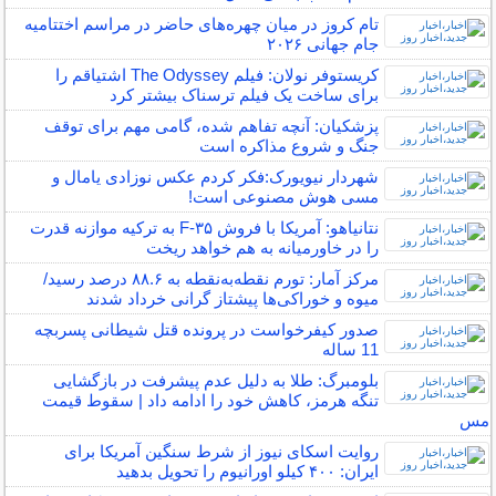
تام کروز در میان چهره‌های حاضر در مراسم اختتامیه
جام جهانی ۲۰۲۶
کریستوفر نولان: فیلم The Odyssey اشتیاقم را
برای ساخت یک فیلم ترسناک بیشتر کرد
پزشکیان: آنچه تفاهم شده، گامی مهم برای توقف
جنگ و شروع مذاکره است
شهردار نیویورک:فکر کردم عکس نوزادی یامال و
مسی هوش مصنوعی است!
نتانیاهو: آمریکا با فروش F-۳۵ به ترکیه موازنه قدرت
را در خاورمیانه به هم خواهد ریخت
مرکز آمار: تورم نقطه‌به‌نقطه به ۸۸.۶ درصد رسید/
میوه و خوراکی‌ها پیشتاز گرانی خرداد شدند
صدور کیفرخواست در پرونده قتل شیطانی پسربچه
11 ساله
بلومبرگ: طلا به دلیل عدم پیشرفت در بازگشایی
تنگه هرمز، کاهش خود را ادامه داد | سقوط قیمت
مس
روایت اسکای نیوز از شرط سنگین آمریکا برای
ایران: ۴۰۰ کیلو اورانیوم را تحویل بدهید