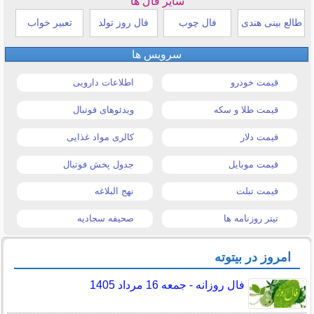
سایر فال ها
طالع بینی هندی
فال چوب
فال روز تولد
تعبیر خواب
سرویس ها
قیمت خودرو
اطلاعات دارویی
قیمت طلا و سکه
ویدئوهای فوتبال
قیمت دلار
کالری مواد غذایی
قیمت موبایل
جدول پخش فوتبال
قیمت تبلت
نهج البلاغه
تیتر روزنامه ها
صحیفه سجادیه
امروز در بیتوته
فال روزانه - جمعه 16 مرداد 1405