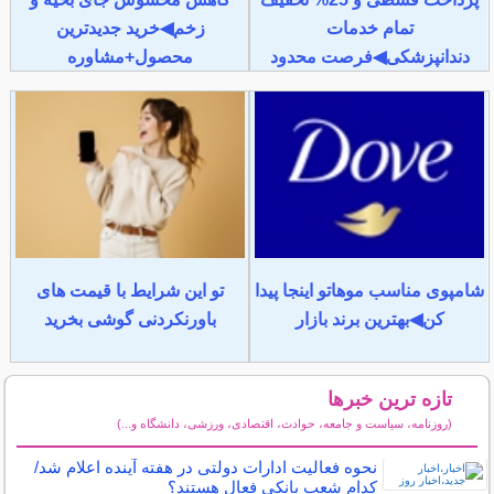
تمام خدمات
زخم◀خرید جدیدترین
دندانپزشکی◀فرصت محدود
محصول+مشاوره
شامپوی مناسب موهاتو اینجا پیدا
تو این شرایط با قیمت های
کن◀بهترین برند بازار
باورنکردنی گوشی بخرید
تازه ترین خبرها
(روزنامه، سیاست و جامعه، حوادث، اقتصادی، ورزشی، دانشگاه و...)
سایر خبرهای داغ
نحوه فعالیت ادارات دولتی در هفته آینده اعلام شد/
کدام شعب بانکی فعال هستند؟