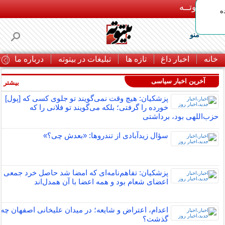
بـیتوتــه
ه
منو
خانه
اخبار داغ
تازه ها
تبلیغات در بیتوته
درباره ما
ت
آخرین اخبار سیاسی
بیشتر »
پزشکیان: هیچ وقت نمی‌گویند تو جلوی کسی که [پول]
خورده را گرفتی؛ بلکه می‌گویند تو فلانی را که
حزب‌اللهی بود، برداشتی
سؤال زیدآبادی از تندروها: «بعدش چی؟»
پزشکیان: تفاهم‌نامه‌ای که امضا شد حاصل خرد جمعی
اعضای شعام بود و همه اعضا با آن همدل‌اند
اعدام، اعتراض و شایعه؛ در میدان علیخانی اصفهان چه
گذشت؟