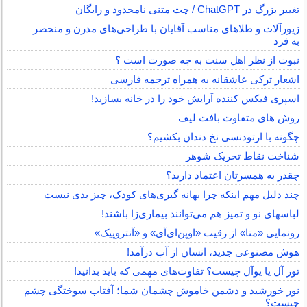
تغییر بزرگ در ChatGPT / چت متنی نامحدود و رایگان
زیورآلات و طلاهای مناسب آقایان با طراحی‌های مدرن و منحصر
به فرد
نبوت از نظر اهل سنت به چه صورت است ؟
اشعار ترکی عاشقانه به همراه ترجمه فارسی
اسپری فیکس کننده آرایش خود را در خانه بسازید!
روش های متفاوت بافت لیف
چگونه با ارتودنسی نخ دندان بکشیم؟
شناخت نقاط تحریک شوهر
چقدر به همسرتان اعتماد دارید؟
چند دلیل مهم اینکه چرا بهانه گیری‌های کودک، چیز بدی نیست
لباس‎های نو و تمیز هم می‌توانند بیماری‌زا باشند!
رونمایی «متا» از رقیب «اوپن‌ای‌آی» و «آنتروپیک»
هوش مصنوعی جدید، انسان از آب درآمد!
تور آل یا یوآل چیست؟ تفاوت‌های مهمی که باید بدانید!
نور خورشید و دشمن خاموش چشمان شما؛ آفتاب سوختگی چشم
چیست؟