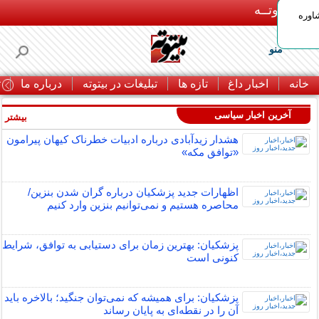
بـیتوتــه
اوره
منو
خانه
اخبار داغ
تازه ها
تبلیغات در بیتوته
درباره ما
ت
آخرین اخبار سیاسی
بیشتر »
هشدار زیدآبادی درباره ادبیات خطرناک کیهان پیرامون
«توافق مکه»
اظهارات جدید پزشکیان درباره گران شدن بنزین/
محاصره هستیم و نمی‌توانیم بنزین وارد کنیم
پزشکیان: بهترین زمان برای دستیابی به توافق، شرایط
کنونی است
پزشکیان: برای همیشه که نمی‌توان جنگید؛ بالاخره باید
آن را در نقطه‌ای به پایان رساند