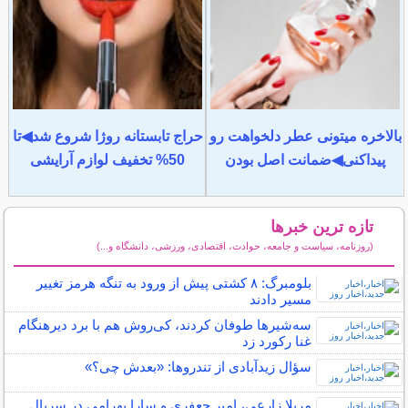
بالاخره میتونی عطر دلخواهت رو
حراج تابستانه روژا شروع شد◀تا
پیداکنی◀ضمانت اصل بودن
50% تخفیف لوازم آرایشی
تازه ترین خبرها
(روزنامه، سیاست و جامعه، حوادث، اقتصادی، ورزشی، دانشگاه و...)
سایر خبرهای داغ
بلومبرگ: ۸ کشتی پیش از ورود به تنگه هرمز تغییر
مسیر دادند
سه‌شیرها طوفان کردند، کی‌روش هم با برد دیرهنگام
غنا رکورد زد
سؤال زیدآبادی از تندروها: «بعدش چی؟»
مریلا زارعی، امیر جعفری و سارا بهرامی در سریال