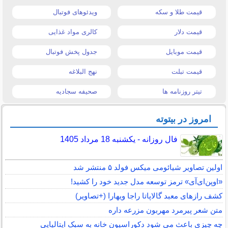
قیمت طلا و سکه
ویدئوهای فوتبال
قیمت دلار
کالری مواد غذایی
قیمت موبایل
جدول پخش فوتبال
قیمت تبلت
نهج البلاغه
تیتر روزنامه ها
صحیفه سجادیه
امروز در بیتوته
فال روزانه - یکشنبه 18 مرداد 1405
اولین تصاویر شیائومی میکس فولد ۵ منتشر شد
«اوپن‌ای‌آی» ترمز توسعه مدل جدید خود را کشید!
کشف رازهای معبد گالاپاتا راجا ویهارا (+تصاویر)
متن شعر پیرمرد مهربون مزرعه داره
چه چیزی باعث می شود دکوراسیون خانه به سبک ایتالیایی