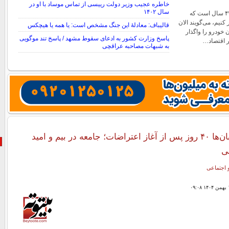
خاطره عجیب وزیر دولت رییسی از تماس موساد با او در
سال ۱۴۰۲
پزشکیان تأکید کرد: ۴۷ سال است که
نیم، می‌گویند الان
قالیباف: معادلهٔ این جنگ مشخص است: یا همه یا هیچکس
 خودرو را واگذار
پاسخ وزارت کشور به ادعای سقوط مشهد / پاسخ تند موگویی
یر اقتصاد…
به شبهات مصاحبه عراقچی
حال‌وهوای خیابان‌ها ۴۰ روز پس از آغاز اعتراضات؛ جامعه در بیم و امید
ی
 اجتماعی