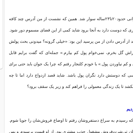
نیم‌ساعتی بعد جوانی حدود۲۰تا۲۳ساله سوار شد. همین که نشست از من آدرس چند کافه
ختری که دوست دارد به آنجا برود شاید کمی از این فضای مسموم دور شود.
د از آدرس دادن از من پرسید این بود: «خیلی گرونه؟ میدونی بحث پولش
راش گل بخرم، نمی‌خوام پول کم بیارم.» جمله‌ای که گفت برایم قابل
و کم نیاوردن پول.» با خودم کلنجار رفتم که چرا یک جوان باید حتی برای
ی که دوستش دارد نگران پول باشد. شاید قصد ازدواج دارد اما تا چه
ر بکشد تا یک زندگی معمولی را فراهم کند و زیر یک سقف برود؟
دیم
که رسیدم به سراغ دستفروشان رفتم تا اوضاع فروش‌شان را جویا شوم.
ان تی‌شرت‌فروش مشغول جذب مشتری بود. از او قیمت پرسیدم و پس