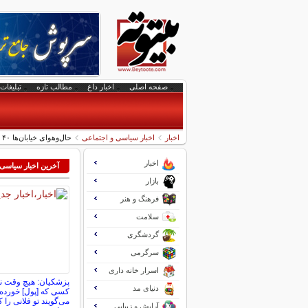
صفحه اصلی
اخبار داغ
مطالب تازه
تبلیغات 
اخبار
اخبار سیاسی و اجتماعی
حال‌وهوای خیابان‌ها ۴۰ روز پس از آغاز اعتراضات؛ جامعه در بیم و امید جنگ و دیپلماسی
اخبار
آخرین اخبار سیاسی
بازار
فرهنگ و هنر
سلامت
گردشگری
سرگرمی
اسرار خانه داری
پزشکیان: هیچ وقت نم
دنیای مد
کسی که [پول] خورده 
می‌گویند تو فلانی را 
آرایش و زیبایی