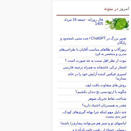
امروز
در بیتوته
فال روزانه - جمعه 16 مرداد
1405
تغییر بزرگ در ChatGPT / چت متنی نامحدود و
رایگان
زیورآلات و طلاهای مناسب آقایان با طراحی‌های
مدرن و منحصر به فرد
نبوت از نظر اهل سنت به چه صورت است ؟
اشعار ترکی عاشقانه به همراه ترجمه فارسی
اسپری فیکس کننده آرایش خود را در خانه
بسازید!
روش های متفاوت بافت لیف
چگونه با ارتودنسی نخ دندان بکشیم؟
شناخت نقاط تحریک شوهر
چقدر به همسرتان اعتماد دارید؟
چند دلیل مهم اینکه چرا بهانه گیری‌های کودک،
چیز بدی نیست
لباس‎های نو و تمیز هم می‌توانند بیماری‌زا باشند!
رونمایی «متا» از رقیب «اوپن‌ای‌آی» و