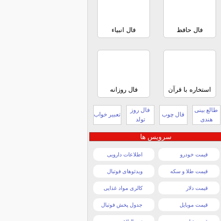
فال حافظ
فال انبیاء
استخاره با قرآن
فال روزانه
طالع بینی
فال روز
فال چوب
تعبیر خواب
هندی
تولد
سرویس ها
قیمت خودرو
اطلاعات دارویی
قیمت طلا و سکه
ویدئوهای فوتبال
قیمت دلار
کالری مواد غذایی
قیمت موبایل
جدول پخش فوتبال