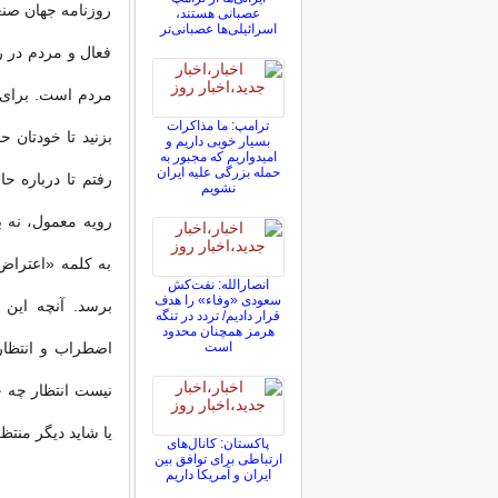
روزنامه جهان صنع
عصبانی هستند،
اسرائیلی‌ها عصبانی‌تر
فعال‌ و مردم در 
مردم است. برای د
ترامپ: ما مذاکرات
بزنید تا خودتان 
بسیار خوبی داریم و
امیدواریم که مجبور به
حمله بزرگی علیه ایران
نشویم
رویه معمول، نه ب
به کلمه «اعتراض
انصارالله: نفت‌کش
سعودی «وفاء» را هدف
برسد. آنچه این
قرار دادیم/ تردد در تنگه
هرمز همچنان محدود
است
اضطراب و انتظار
نیست انتظار چه 
یا شاید دیگر منتظ
پاکستان: کانال‌های
ارتباطی برای توافق بین
ایران و آمریکا داریم