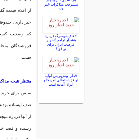
بازگشایی؟؛ روبیو از
پیشرفت مذاکرات خبر
داد
از اعلام قیمت گف
خبر داری، چندوقته
ادعای بلومبرگ درباره
هشدار ترامپ/آخرین
فرصت ایران برای
فروشندگان به‌خا
توافق؟
هستند.
قطر: پیش‌نویس اولیه
توافق احتمالی آمریکا و
منتظر نتیجه مذاک
ایران آماده است
سپس برای خرید نا
صف ایستاده بودند
از آنها درباره نت
رسیده و قصد خری