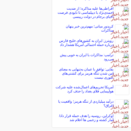
افراطی‌ها علیه مذاکره؛ از ضدیت
احمدی‌نژاد با دیپلماسی تا نابودی فرصت
احیای برجام در دولت رییسی
کریدور میانی؛ مهم‌ترین خبر پنهان
مذاکرات
رویترز: ایران به کشورهای خلیج فارس
درباره حمله احتمالی آمریکا هشدار داد
ترامپ: مذاکرات با ایران به خوبی پیش
می‌رود
بقایی: توافق با عمان به‌تنهایی به معنای
امن شدن تنگه هرمز برای کشتی‌های
عبوری نیست
آمریکا تحریم‌های اعمال‌شده علیه شرکت
هواپیمایی فلای بغداد را حذف کرد
درآمد میلیاردی از تنگه هرمز؛ واقعیت یا
اغراق؟
اوکراین، روسیه را هدف حمله قرار داد/
آمار کشته و زخمی ها اعلام شد