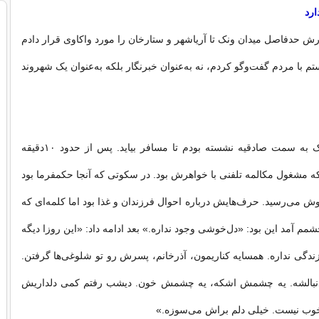
ارد
ارش حدفاصل میدان ونک تا آریاشهر و ستارخان را مورد واکاوی قرار دادم
ستم با مردم گفت‌وگو کردم، نه به‌عنوان خبرنگار بلکه به‌عنوان یک شهروند
در تاکسی‌های ونک به سمت صادقیه نشسته بودم تا مسافر بیاید. پس از حدود ۱۰دقیقه
 مشغول مکالمه تلفنی با خواهرش بود. در سکوتی که آنجا حکمفرما بود
وش می‌رسید. حرف‌هایش درباره احوال فرزندان و غذا بود اما کلمه‌ای که
شمم آمد این بود: «دل‌خوشی وجود نداره.» بعد ادامه داد: «این روزا دیگه
دگی نداره. همسایه کناریمون، آذرخانم، پسرش رو تو شلوغی‌ها گرفتن.
ر دنبالشه. یه چشمش اشکه، یه چشمش خون. دیشب رفتم کمی دلداریش
خوب نیست. خیلی دلم براش می‌سوزه.»