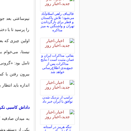
قالیباف راهی اسلام‌آباد
می‌شود؛ تلاش پاکستان
و قطر برای بازگرداندن
تهران و واشنگتن به میز
را پرسید تا با د
مذاکره
اولین چیزی که بع
نیستا، می‌خوام ب
بقائی: مذاکرات ایران و
عمان مثبت است / نتایج
تامل بود: «گرونی 
مذاکرات پس از
جمع‌بندی اطلاع‌رسانی
خواهد شد
بیرون رفتن با کس
اندازه باید انتظا
ترامپ از نزدیک شدن
توافق با ایران خبر داد
داداش کاسبی نکر
به میدان صادقیه 
تنگه هرمز در آستانه
یکی از دستفروش