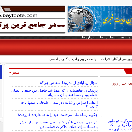
در بیتوته
تماس با ما
درباره ما
بیشتر »
سؤال زیدآبادی از تندروها: «بعدش چی؟»
پزشکیان: تفاهم‌نامه‌ای که امضا شد حاصل خرد جمعی اعضای
شعام بود و همه اعضا با آن همدل‌اند
اعدام، اعتراض و شایعه؛ در میدان علیخانی اصفهان چه
گذشت؟
چگونه رسانه ملی مرجعیت خود را به «پایداری» فروخت؟
ی‌گویند تو جلوی
عراقچی: مشکل با آمریکا میانجی نیست | چین از تلاش
را گرفتی؛ بلکه
پاکستان برای احیای مذاکرات حمایت کرد
که حزب‌اللهی بود،