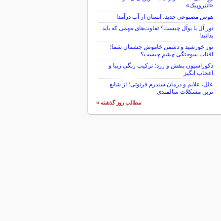
«آنتروپیک»
هوش مصنوعی جدید، انسان از آب درآمد!
تور آل یا یوآل چیست؟ تفاوت‌های مهمی که باید
بدانید!
نور خورشید و دشمن خاموش چشمان شما؛
آفتاب سوختگی چشم چیست؟
دکوراسیون بنفش و زرد؛ ترکیب رنگی زیبا و
اعجاب انگیز
علل، علایم و درمان سندرم فرتوتی؛ از شایع
ترین مشکلات سالمندی
مطالب روز گذشته »