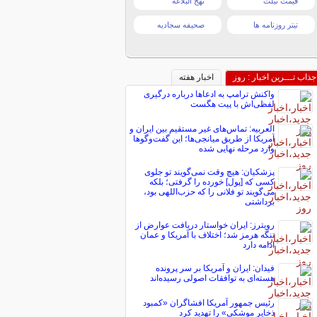
قیمت تبلت
نهج البلاغه
تیتر روزنامه ها
صحیفه سجادیه
جذاب تـــرین اخبار : روز
اخبار هفته
واکنش ترامپ به ادعاها درباره درگیری
لفظی‌اش با پیت هگست
العربیه: تماس‌های غیر مستقیم بین ایران و
آمریکا از طریق میانجی‌ها؛ این گفت‌و‌گو‌ها
وارد مرحله نهایی شده
پزشکیان: هیچ وقت نمی‌گویند تو جلوی
کسی که [پول] خورده را گرفتی؛ بلکه
می‌گویند تو فلانی را که حزب‌اللهی بود،
برداشتی
رویترز: ایران خواستار دریافت عوارض از
تنگه هرمز شد؛ اختلاف با آمریکا و عمان
ادامه دارد
فیدان: ایران و آمریکا بر سر پرونده
هسته‌ای به توافقات اصولی رسیده‌اند
رئیس جمهور آمریکا افشاگران «کمبود
ذخایر موشکی» را تهدید کرد