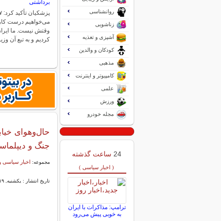
برداشتی
روانشناسی
می‌خواهیم درست کار ک
زناشویی
وقتش نیست‌. ما ایران
آشپزی و تغذیه
کردیم و به تبع آن وز
کودکان و والدین
مذهبی
کامپیوتر و اینترنت
علمی
ورزش
مجله خودرو
جنگ و دیپلماس
24
ساعت گذشته
اخبار سیاسی و
مجموعه:
( اخبار سیاسی )
تاریخ انتشار : یکشنبه, ۱۹ بهمن ۱۴۰۴ ۰۹:۰۸
ترامپ: مذاکرات با ایران
به خوبی پیش می‌رود