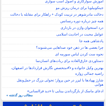
آموزش سوارکاری و اصول اسب سواری
جینکوبیلوبا برای درمان ریزش مو
دخالت مادرشوهر در تربیت کودک + راهکار برای مقابله با دخالت
همه چیز درباره دوره رنسانس
درد استخوان واژن در بارداری
عوامل محبت در احادیث اسلامى
پادشاهی همه جا
چرا بعضی ها در ذهن خود صداهایی می‌شنوند؟
نحوه ست کردن لباس سورمه ای
دستاوردی خارق‌العاده برای ربات‌های انسان‌نما
بهترین وکیل خانواده و ✍️متخصص نگارش قراردادها در اصفهان،
راضیه جمالی زواره
شارژ پهپادها با لیزر در حین پرواز؛ تحولی بزرگ در حمل‌ونقل
هوایی
ادعای ماسک از بازگرداندن بینایی تا «دید فراانسانی»
مطالب روز گذشته »