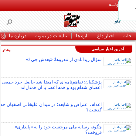
بـیتوتــه
منو
خانه
اخبار داغ
تازه ها
تبلیغات در بیتوته
درباره ما
ت
آخرین اخبار سیاسی
بیشتر »
سؤال زیدآبادی از تندروها: «بعدش چی؟»
پزشکیان: تفاهم‌نامه‌ای که امضا شد حاصل خرد جمعی
اعضای شعام بود و همه اعضا با آن همدل‌اند
اعدام، اعتراض و شایعه؛ در میدان علیخانی اصفهان چه
گذشت؟
چگونه رسانه ملی مرجعیت خود را به «پایداری»
فروخت؟