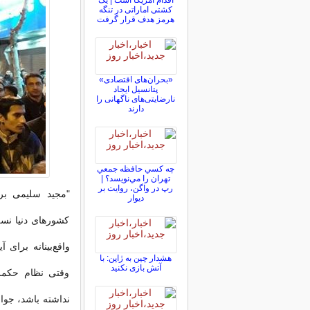
اقدام آمریکا است | یک
کشتی اماراتی در تنگه
هرمز هدف قرار گرفت
«بحران‌های اقتصادی»
پتانسیل ایجاد
نارضایتی‌های ناگهانی را
دارند
چه كسي حافظه جمعي
تهران را مي‌نويسد؟ |
رپ در واگن، روايت بر
"مجید سلیمی بر
ديوار
کشورهای دنیا نس
واقع‌بینانه برای 
هشدار چین به ژاپن: با
آتش بازی نکنید
وقتی نظام حکمر
نداشته باشد، جوان