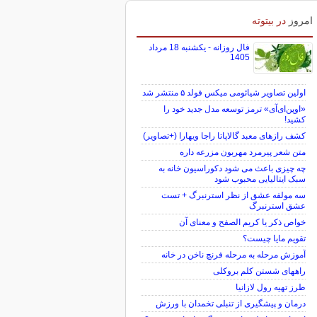
امروز
در بیتوته
فال روزانه - یکشنبه 18 مرداد
1405
اولین تصاویر شیائومی میکس فولد ۵ منتشر شد
«اوپن‌ای‌آی» ترمز توسعه مدل جدید خود را
کشید!
کشف رازهای معبد گالاپاتا راجا ویهارا (+تصاویر)
متن شعر پیرمرد مهربون مزرعه داره
چه چیزی باعث می شود دکوراسیون خانه به
سبک ایتالیایی محبوب شود
سه مولفه عشق از نظر استرنبرگ + تست
عشق استرنبرگ
خواص ذکر یا کریم الصفح و معنای آن
تقویم مایا چیست؟
آموزش مرحله به مرحله فرنچ ناخن در خانه
راههای شستن کلم بروکلی
طرز تهیه رول لازانیا
درمان و پیشگیری از تنبلی تخمدان با ورزش