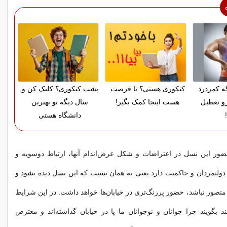
گه کمردرد
کنکوری هستی؟ تا فرصت
پشت کنکوری؟ کلیک کن و
رو تعطیل
هست اینجا کمک بگیر!
سال دیگه تو بهترین
دانشگاه هستی
حضور این نسل در اعتراضات و شکل عرض‌اندام آنها، ارتباط دوسویه و
د دولتمردان و حاکمیت دارد یعنی به همان نسبت که این نسل دیده نشود و
 متصور نباشد، حضور پررنگ‌تری در خیابان‌ها خواهد داشت. در این شرایط
ند بگویند چرا جوانان و نوجوانان ما پا در خیابان گذاشته‌اند و معترض