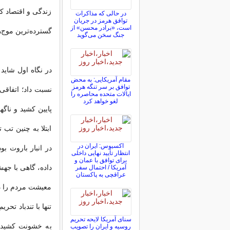
زندگی و اقتصاد کا
در حالی که مذاکرات
توافق هرمز در جریان
است، «برادر محسن» از
گسترده‌ترین موج‌ه
جنگ سخن می‌گوید
در نگاه اول شاید
مقام آمریکایی: به محض
توافق بر سر تنگه هرمز
نسبت داد؛ اتفاقی
ایالات متحده محاصره را
لغو خواهد کرد
پایین کشید و ناگه
ابتلا به چنین تب
اکسیوس: ایران در
در انبار باروت بو
انتظار تأیید نهایی داخلی
برای توافق با عمان و
داده، گاهی با جه
آمریکا / احتمال سفر
عراقچی به پاکستان
معیشت مردم را دس
تنها با تندباد تح
سنای آمریکا لایحه تحریم
به خشونت کشیده
روسیه و ایران را تصویب