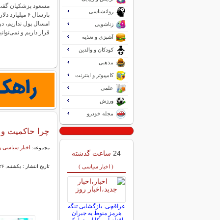
مسعود پزشکیان گفت:
روانشناسی
پارسال ۶ میلیار
امسال پول نداریم، 
زناشویی
قرار داریم و نمی‌توا
آشپزی و تغذیه
کودکان و والدین
مذهبی
کامپیوتر و اینترنت
علمی
ورزش
مجله خودرو
چرا حاکمیت و د
اخبار سیاسی و
مجموعه:
24
ساعت گذشته
( اخبار سیاسی )
تاریخ انتشار : یکشنبه, ۲۶ بهمن ۱۴۰۴ ۰۹:۰۵
عراقچی: بازگشایی تنگه
هرمز منوط به جبران