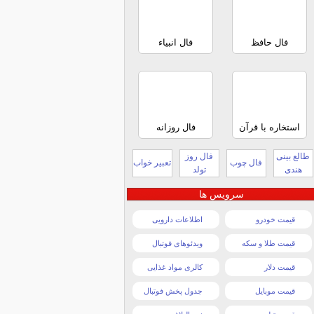
فال حافظ
فال انبیاء
استخاره با قرآن
فال روزانه
طالع بینی
فال روز
فال چوب
تعبیر خواب
هندی
تولد
سرویس ها
قیمت خودرو
اطلاعات دارویی
قیمت طلا و سکه
ویدئوهای فوتبال
قیمت دلار
کالری مواد غذایی
قیمت موبایل
جدول پخش فوتبال