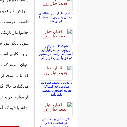
سیاستگذاران برنا
آموزش کارآفرینی
ترامپ با بازنشر مقاله‌ای
مدعی پیروزی در جنگ با
ایران شد
داشت. درست به 
چشم‌‌انداز تاریک،
سوی دیگر نبود ثب
شبکه ۱۴ اسرائیل:
ارزیابی در اسرائیل این
نرخ بیکاری است. 
است که ترامپ در مسیر
توافق با ایران قرار دارد
جوان امروز که با
که با ناامیدی از
والدین با تخلف سرویس
می‌گذارد. حالا اگ
مدارس چه کنند؟/ از
هزینه اضافه تا معطلی
دانش‌آموز
از موادمخدر و هر چ
شاهد باشیم که آم
عربستان و پاکستان
توافقنامه دفاعی