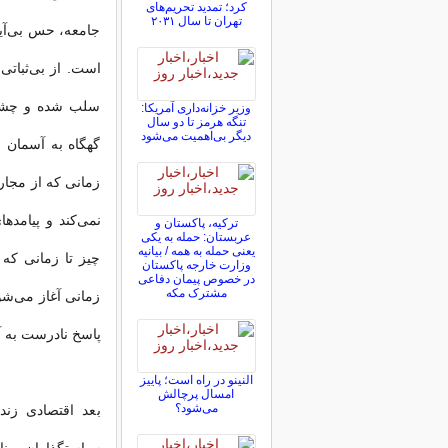
کرد؛ تمدید تحریم‌های
تهران تا سال ۲۰۳۱
جامعه، حس بی‌آی
است. از بی‌ثباتی
سلب شده و چشم‌ان
وزیر خزانه‌داری آمریکا:
تنگه هرمز تا دو سال
دیگر بی‌اهمیت می‌شود
گهگاه به‌ آسمان 
زمانی که از مجار
نمی‌کند و پیامده
ترکیه، پاکستان و
عربستان: حمله به یکی
یعنی حمله به همه / بیانیه
چیز تا زمانی که 
وزارت خارجه پاکستان
در خصوص پیمان دفاعی
مشترک مکه
زمانی آغاز می‌شو
پاسخ نادرست به آن
النینو در راه است؛ پاییز
امسال پرچالش
می‌شود؟
بعد اقتصادی زند