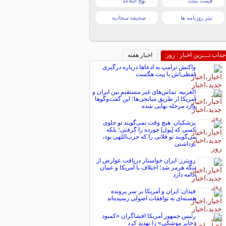
قیمت تبلت
نهج البلاغه
تیتر روزنامه ها
صحیفه سجادیه
جذاب تـــرین اخبار : روز
اخبار هفته
واکنش ترامپ به ادعاها درباره درگیری
لفظی‌اش با پیت هگست
العربیه: تماس‌های غیر مستقیم بین ایران و
آمریکا از طریق میانجی‌ها؛ این گفت‌و‌گو‌ها
وارد مرحله نهایی شده
پزشکیان: هیچ وقت نمی‌گویند تو جلوی
کسی که [پول] خورده را گرفتی؛ بلکه
می‌گویند تو فلانی را که حزب‌اللهی بود،
برداشتی
رویترز: ایران خواستار دریافت عوارض از
تنگه هرمز شد؛ اختلاف با آمریکا و عمان
ادامه دارد
فیدان: ایران و آمریکا بر سر پرونده
هسته‌ای به توافقات اصولی رسیده‌اند
رئیس جمهور آمریکا افشاگران «کمبود
ذخایر موشکی» را تهدید کرد