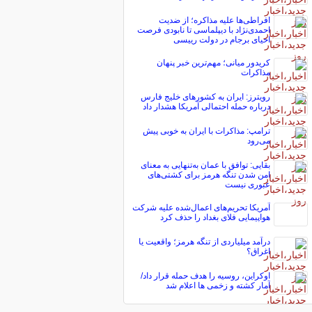
افراطی‌ها علیه مذاکره؛ از ضدیت
احمدی‌نژاد با دیپلماسی تا نابودی فرصت
احیای برجام در دولت رییسی
کریدور میانی؛ مهم‌ترین خبر پنهان
مذاکرات
رویترز: ایران به کشورهای خلیج فارس
درباره حمله احتمالی آمریکا هشدار داد
ترامپ: مذاکرات با ایران به خوبی پیش
می‌رود
بقایی: توافق با عمان به‌تنهایی به معنای
امن شدن تنگه هرمز برای کشتی‌های
عبوری نیست
آمریکا تحریم‌های اعمال‌شده علیه شرکت
هواپیمایی فلای بغداد را حذف کرد
درآمد میلیاردی از تنگه هرمز؛ واقعیت یا
اغراق؟
اوکراین، روسیه را هدف حمله قرار داد/
آمار کشته و زخمی ها اعلام شد