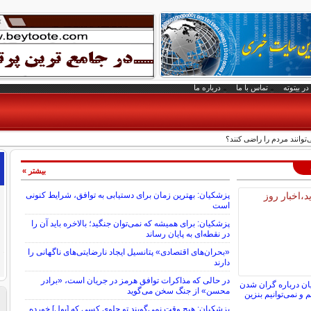
در بیتوته
تماس با ما
درباره ما
توانند مردم را راضی کنند؟
بیشتر »
پزشکیان: بهترین زمان برای دستیابی به توافق، شرایط کنونی
است
پزشکیان: برای همیشه که نمی‌توان جنگید؛ بالاخره باید آن را
در نقطه‌ای به پایان رساند
«بحران‌های اقتصادی» پتانسیل ایجاد نارضایتی‌های ناگهانی را
دارند
در حالی که مذاکرات توافق هرمز در جریان است، «برادر
ان درباره گران شدن
محسن» از جنگ سخن می‌گوید
و نمی‌توانیم بنزین
پزشکیان: هیچ وقت نمی‌گویند تو جلوی کسی که [پول] خورده