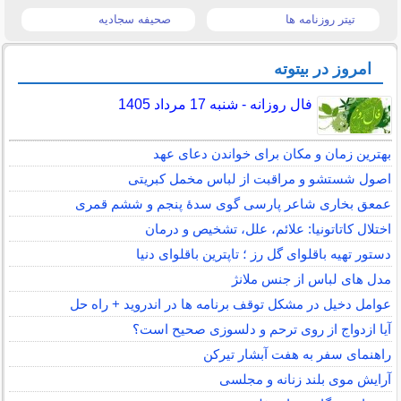
تیتر روزنامه ها
صحیفه سجادیه
امروز در بیتوته
فال روزانه - شنبه 17 مرداد 1405
بهترین زمان و مکان برای خواندن دعای عهد
اصول شستشو و مراقبت از لباس مخمل کبریتی
عمعق بخاری شاعر پارسی گوی سدهٔ پنجم و ششم قمری
اختلال کاتاتونیا: علائم، علل، تشخیص و درمان
دستور تهیه باقلوای گل رز ؛ تاپترین باقلوای دنیا
مدل های لباس از جنس ملانژ
عوامل دخیل در مشکل توقف برنامه ها در اندروید + راه حل
آیا ازدواج از روی ترحم و دلسوزی صحیح است؟
راهنمای سفر به هفت آبشار تیرکن
آرایش موی بلند زنانه و مجلسی