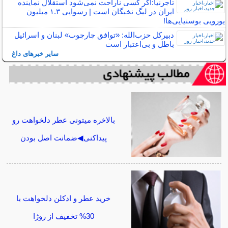
تاجرنیا:اگر کسی ناراحت نمی‌شود استقلال نماینده
ایران در لیگ نخبگان است | رسوایی ۱.۳ میلیون
یورویی بوسنیایی‌ها!
دبیرکل حزب‌الله: «توافق چارچوب» لبنان و اسرائیل
باطل و بی‌اعتبار است
سایر خبرهای داغ
بالاخره میتونی عطر دلخواهت رو
پیداکنی◀ضمانت اصل بودن
خرید عطر و ادکلن دلخواهت با
30% تخفیف از روژا