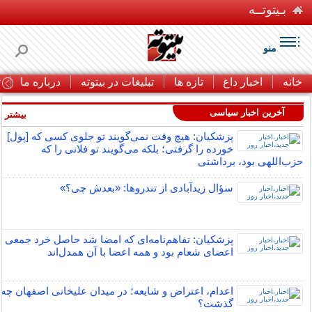
بـیتوتــه
منو
خانه
اخبار داغ
تازه ها
تبلیغات در بیتوته
درباره ما
ت
آخرین اخبار سیاسی
بیشتر »
پزشکیان: هیچ وقت نمی‌گویند تو جلوی کسی که [پول]
خورده را گرفتی؛ بلکه می‌گویند تو فلانی را که
حزب‌اللهی بود، برداشتی
سؤال زیدآبادی از تندروها: «بعدش چی؟»
پزشکیان: تفاهم‌نامه‌ای که امضا شد حاصل خرد جمعی
اعضای شعام بود و همه اعضا با آن همدل‌اند
اعدام، اعتراض و شایعه؛ در میدان علیخانی اصفهان چه
گذشت؟