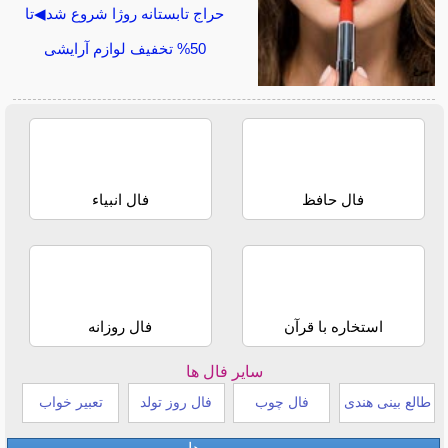
حراج تابستانه روژا شروع شد◀تا
50% تخفیف لوازم آرایشی
فال حافظ
فال انبیاء
استخاره با قرآن
فال روزانه
سایر فال ها
طالع بینی هندی
فال چوب
فال روز تولد
تعبیر خواب