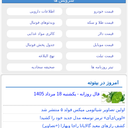
سرویس ها
قیمت خودرو
اطلاعات دارویی
قیمت طلا و سکه
ویدئوهای فوتبال
قیمت دلار
کالری مواد غذایی
قیمت موبایل
جدول پخش فوتبال
قیمت تبلت
نهج البلاغه
تیتر روزنامه ها
صحیفه سجادیه
امروز در بیتوته
فال روزانه - یکشنبه 18 مرداد 1405
اولین تصاویر شیائومی میکس فولد ۵ منتشر شد
«اوپن‌ای‌آی» ترمز توسعه مدل جدید خود را کشید!
کشف رازهای معبد گالاپاتا راجا ویهارا (+تصاویر)