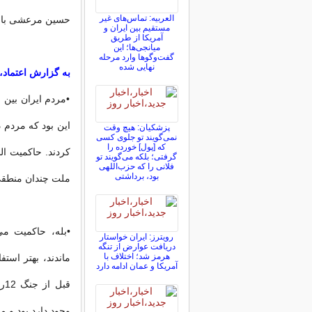
العربیه: تماس‌های غیر
حسین مرعشی با ر
مستقیم بین ایران و
آمریکا از طریق
میانجی‌ها؛ این
گفت‌و‌گو‌ها وارد مرحله
نهایی شده
به گزارش اعتماد،
•مردم ایران بین 
این بود که مردم 
پزشکیان: هیچ وقت
نمی‌گویند تو جلوی کسی
که [پول] خورده را
کردند. حاکمیت ا
گرفتی؛ بلکه می‌گویند تو
فلانی را که حزب‌اللهی
بود، برداشتی
ملت چندان منطقی 
•بله، حاکمیت م
رویترز: ایران خواستار
دریافت عوارض از تنگه
هرمز شد؛ اختلاف با
آمریکا و عمان ادامه دارد
قب
وجود دارد بود و م