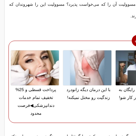
مسوولیت آن را که می‌خواست پذیرد؟ مسوولیت این را شهروندان که
ند.
رایگان به
با این درمان دیگه زانودرد
پرداخت قسطی و 25%
ر کار شو!
زندگیت رو مختل نمیکنه!
تخفیف تمام خدمات
دندانپزشکی◀فرصت
محدود