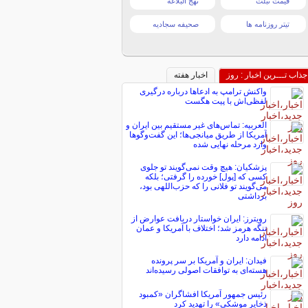
قیمت تبلت
نهج البلاغه
تیتر روزنامه ها
صحیفه سجادیه
جذاب تـــرین اخبار : روز
اخبار هفته
واکنش ترامپ به ادعاها درباره درگیری
لفظی‌اش با پیت هگست
العربیه: تماس‌های غیر مستقیم بین ایران و
آمریکا از طریق میانجی‌ها؛ این گفت‌و‌گو‌ها
وارد مرحله نهایی شده
پزشکیان: هیچ وقت نمی‌گویند تو جلوی
کسی که [پول] خورده را گرفتی؛ بلکه
می‌گویند تو فلانی را که حزب‌اللهی بود،
برداشتی
رویترز: ایران خواستار دریافت عوارض از
تنگه هرمز شد؛ اختلاف با آمریکا و عمان
ادامه دارد
فیدان: ایران و آمریکا بر سر پرونده
هسته‌ای به توافقات اصولی رسیده‌اند
رئیس جمهور آمریکا افشاگران «کمبود
ذخایر موشکی» را تهدید کرد