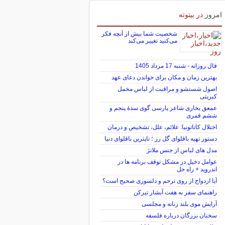
امروز
در بیتوته
شخصیت شما بیش از آنچه فکر
می‌کنید تغییر می‌کند
فال روزانه - شنبه 17 مرداد 1405
بهترین زمان و مکان برای خواندن دعای عهد
اصول شستشو و مراقبت از لباس مخمل
کبریتی
عمعق بخاری شاعر پارسی گوی سدهٔ پنجم و
ششم قمری
اختلال کاتاتونیا: علائم، علل، تشخیص و درمان
دستور تهیه باقلوای گل رز ؛ تاپترین باقلوای دنیا
مدل های لباس از جنس ملانژ
عوامل دخیل در مشکل توقف برنامه ها در
اندروید + راه حل
آیا ازدواج از روی ترحم و دلسوزی صحیح است؟
راهنمای سفر به هفت آبشار تیرکن
آرایش موی بلند زنانه و مجلسی
سخنان بزرگان درباره فلسفه