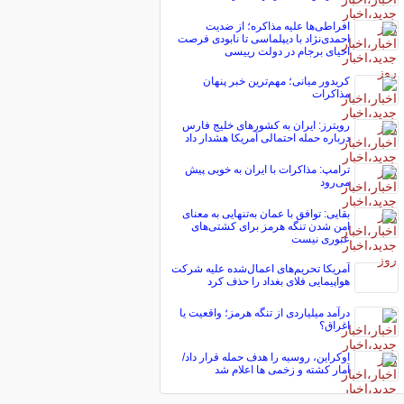
افراطی‌ها علیه مذاکره؛ از ضدیت
احمدی‌نژاد با دیپلماسی تا نابودی فرصت
احیای برجام در دولت رییسی
کریدور میانی؛ مهم‌ترین خبر پنهان
مذاکرات
رویترز: ایران به کشورهای خلیج فارس
درباره حمله احتمالی آمریکا هشدار داد
ترامپ: مذاکرات با ایران به خوبی پیش
می‌رود
بقایی: توافق با عمان به‌تنهایی به معنای
امن شدن تنگه هرمز برای کشتی‌های
عبوری نیست
آمریکا تحریم‌های اعمال‌شده علیه شرکت
هواپیمایی فلای بغداد را حذف کرد
درآمد میلیاردی از تنگه هرمز؛ واقعیت یا
اغراق؟
اوکراین، روسیه را هدف حمله قرار داد/
آمار کشته و زخمی ها اعلام شد