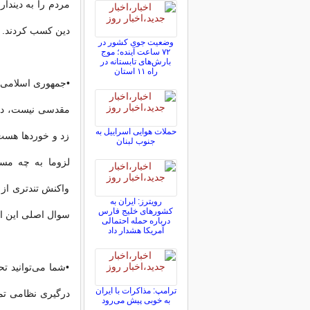
مردم را به دیندا
دین کسب کردند.
وضعیت جوی کشور در
۷۲ ساعت آینده؛ موج
بارش‌های تابستانه در
راه ۱۱ استان
•جمهوری اسلامی ت
مقدسی نیست، دفا
حملات هوایی اسراییل به
زد و خوردها هست 
جنوب لبنان
لزوما به چه مسا
واکنش تندتری از ج
رویترز: ایران به
کشورهای خلیج فارس
سوال اصلی این ا
درباره حمله احتمالی
آمریکا هشدار داد
•شما می‌توانید تح
ترامپ: مذاکرات با ایران
به خوبی پیش می‌رود