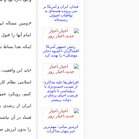
فیدان: ایران و آمریکا بر
سر پرونده هسته‌ای به
توافقات اصولی
رسیده‌اند
•دومین مساله ای
امام آنها را قبول
اینکه بعدا بساط ت
رئیس جمهور آمریکا
افشاگران «کمبود ذخایر
موشکی» را تهدید کرد
•باید این واقعیت 
اسلامی نظام کار
افراطی‌ها علیه مذاکره؛
از ضدیت احمدی‌نژاد با
دیپلماسی تا نابودی
کنیم، رویکرد عمو
فرصت احیای برجام در
دولت رییسی
ایران از رشدی با
فساد در آن نباشد
کریدور میانی؛ مهم‌ترین
را بدون لرزش صد
خبر پنهان مذاکرات