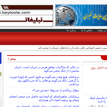
در بیتوته
تماس با ما
درباره ما
،خشم اجتماعی باقی مانده از رخدادهای دی‌ماه را تشدید کند
بیشتر »
در حالی که مذاکرات توافق هرمز در جریان است، «برادر
محسن» از جنگ سخن می‌گوید
پزشکیان: هیچ وقت نمی‌گویند تو جلوی کسی که [پول] خورده
را گرفتی؛ بلکه می‌گویند تو فلانی را که حزب‌اللهی بود،
برداشتی
سؤال زیدآبادی از تندروها: «بعدش چی؟»
پزشکیان: تفاهم‌نامه‌ای که امضا شد حاصل خرد جمعی اعضای
پتانسیل ایجاد
شعام بود و همه اعضا با آن همدل‌اند
را دارند
اعدام، اعتراض و شایعه؛ در میدان علیخانی اصفهان چه
‌الملل با تأکید بر