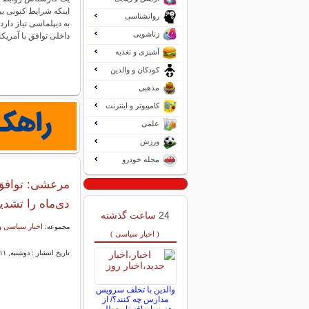
اینکه شرایط کنونی ب
روانشناسی
به دیپلماسی نیاز دار
زناشویی
داخلی توافق با آمریک
آشپزی و تغذیه
کودکان و والدین
مذهبی
کامپیوتر و اینترنت
علمی
ورزش
مجله خودرو
مرعشی: توافق
دی‌ماه را تشدی
24
ساعت گذشته
اخبار سیاسی و
مجموعه:
( اخبار سیاسی )
تاریخ انتشار : دوشنبه, ۱۱ خرداد ۱۴۰۵ ۰۹:۵۶
والدین با تخلف سرویس
مدارس چه کنند؟/ از