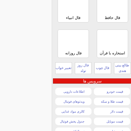
فال حافظ
فال انبیاء
استخاره با قرآن
فال روزانه
طالع بینی
فال روز
فال چوب
تعبیر خواب
هندی
تولد
سرویس ها
قیمت خودرو
اطلاعات دارویی
قیمت طلا و سکه
ویدئوهای فوتبال
قیمت دلار
کالری مواد غذایی
قیمت موبایل
جدول پخش فوتبال