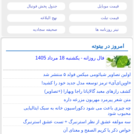
قیمت موبایل
جدول پخش فوتبال
قیمت تبلت
نهج البلاغه
تیتر روزنامه ها
صحیفه سجادیه
امروز در بیتوته
فال روزانه - یکشنبه 18 مرداد 1405
اولین تصاویر شیائومی میکس فولد ۵ منتشر شد
«اوپن‌ای‌آی» ترمز توسعه مدل جدید خود را کشید!
کشف رازهای معبد گالاپاتا راجا ویهارا (+تصاویر)
متن شعر پیرمرد مهربون مزرعه داره
چه چیزی باعث می شود دکوراسیون خانه به سبک ایتالیایی
محبوب شود
سه مولفه عشق از نظر استرنبرگ + تست عشق استرنبرگ
خواص ذکر یا کریم الصفح و معنای آن