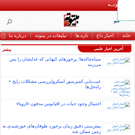
بـیتوتــه
منو
خانه
اخبار داغ
تازه ها
تبلیغات در بیتوته
درباره ما
ت
آخرین اخبار علمی
بیشتر »
سیاه‌چاله‌ها؛ پرخورهای کیهانی که غذایشان را پس
می‌زنند
عیب‌یابی کمپرسور اسکرو|بررسی مشکلات رایج +
راه‌حل‌ها
احتمال وجود حیات در اقیانوس مدفون «اروپا»
پیش‌بینی دقیق زمان برخورد طوفان‌های خورشیدی به
زمین ممکن شد