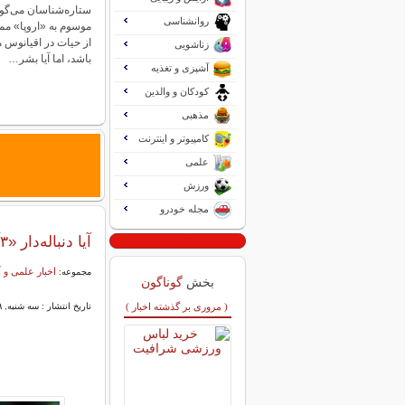
ستاره‌شناسان می‌گو
روانشناسی
موسوم به «اروپا» مم
از حیات در اقیانوس 
زناشویی
باشد، اما آیا بشر…
آشپزی و تغذیه
کودکان و والدین
مذهبی
کامپیوتر و اینترنت
علمی
ورزش
مجله خودرو
آیا دنباله‌دار «۳آی/اطلس» متعلق به فرازمینی‌هاست؟
اخبار علمی و
مجموعه:
بخش
گوناگون
( مروری بر گذشته اخبار )
تاریخ انتشار : سه شنبه, ۱۹ خرداد ۱۴۰۵ ۱۹:۱۳