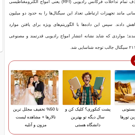
پژوهشگران با حذف تمام تداخلات فرکانس رادیویی (RFI) یعنی امواج الکترومغناطیسی
انی مانند تجهیزات ارتباطی تعداد این سیگنال‌ها را به حدود دو میلیون
هش دادند. سپس این داده‌ها با الگوریتم‌های ویژه برای یافتن موارد
ند؛ مواردی که شاید نشانه انتشار امواج رادیویی قدرتمند و مصنوعی
بستونی
پشت کنکوری؟ کلیک کن و
تا 50% تخفیف مجلل ترین
ین تورها
سال دیگه تو بهترین
تالارها + مشاهده لیست
ت
دانشگاه هستی
مزون و آتلیه