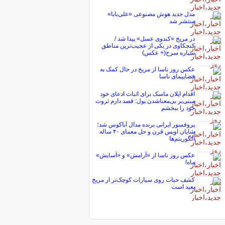
مدل جدید هوش مصنوعی «علی‌بابا»
منتشر شد
در مریخ «کندوی عسل» پیدا شد /
کنجکاوی در یکی از عجیب‌ترین مناطق
سیاره سرخ(+ عکس)
عکس روز ناسا از مریخ در حال کمک به
فضاپیمای ناسا
اقدام ایلان ماسک برای اثبات ادعای خود
مبنی‌بر بی‌معناشدن پول: قصد دارم ثروت
خود را ببخشم
پروفسور ایرانی برنده مدال آباکوس شد؛
شایان اویس قرن و حل معمای ۴۰ ساله
الگوریتم‌ها
عکس روز ناسا از «آرامش» و «آسایش»
ماه!
کشف حیات روی سیارات کوچک‌تر از مریخ
بعید است