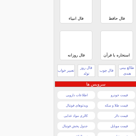
فال حافظ
فال انبیاء
استخاره با قرآن
فال روزانه
طالع بینی
فال روز
فال چوب
تعبیر خواب
هندی
تولد
سرویس ها
قیمت خودرو
اطلاعات دارویی
قیمت طلا و سکه
ویدئوهای فوتبال
قیمت دلار
کالری مواد غذایی
قیمت موبایل
جدول پخش فوتبال