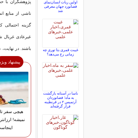
اولین ربات انسان‌نمای
فضانورد جهان معرفی
شد
ناشی از منابع انس
گزینه احتمالی کا
غیرعادی غربال شد
باشند. در نهایت، ۲۱۱ سیگنال جالب توجه شناسایی شد.
غیبت قمری بتا توری چه
زمانی رخ می‌دهد؟
پیشنهاد ویژه
ناسا در آستانه بازگشت
به ماه؛ فضانوردان
آرتمیس ۲ در قرنطینه
قرار گرفته‌اند
هیچی سفر تا
نمیشه! ارزانتر
اینجاس