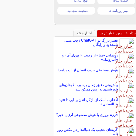
قیمت تبلت
نهج البلاغه
تیتر روزنامه ها
صحیفه سجادیه
جذاب تـــرین اخبار : روز
اخبار هفته
تغییر بزرگ در ChatGPT / چت متنی
نامحدود و رایگان
رونمایی «متا» از رقیب «اوپن‌ای‌آی» و
«آنتروپیک»
هوش مصنوعی جدید، انسان از آب درآمد!
پیش‌بینی دقیق زمان برخورد طوفان‌های
خورشیدی به زمین ممکن شد
ادعای ماسک از بازگرداندن بینایی تا «دید
فراانسانی»
فرزندپروری با هوش مصنوعی آری یا خیر؟
گره‌های عجیب یک دنباله‌دار در عکس روز
ناسا