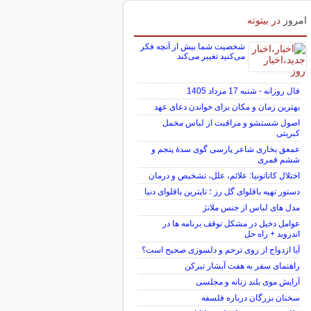
امروز
در بیتوته
شخصیت شما بیش از آنچه فکر
می‌کنید تغییر می‌کند
فال روزانه - شنبه 17 مرداد 1405
بهترین زمان و مکان برای خواندن دعای عهد
اصول شستشو و مراقبت از لباس مخمل
کبریتی
عمعق بخاری شاعر پارسی گوی سدهٔ پنجم و
ششم قمری
اختلال کاتاتونیا: علائم، علل، تشخیص و درمان
دستور تهیه باقلوای گل رز ؛ تاپترین باقلوای دنیا
مدل های لباس از جنس ملانژ
عوامل دخیل در مشکل توقف برنامه ها در
اندروید + راه حل
آیا ازدواج از روی ترحم و دلسوزی صحیح است؟
راهنمای سفر به هفت آبشار تیرکن
آرایش موی بلند زنانه و مجلسی
سخنان بزرگان درباره فلسفه