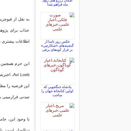
امکان رزرو هتل روی
ماه فراهم شد!
جذاب برای پژوهش
اطلاعات بیشتری ب
عکس روز ناسا از
گنجینه‌های «شکارچی»
بر فراز کوه‌های برفی
این جرم همچنین م
Avi Loeb
این فرضیه را مطر
پادشاه جنگجویی که
اولین کتابخانۀ جهان را
ساخت
تمدنی فرازمینی 
دنباله‌دار است. 