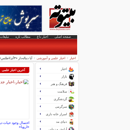
صفحه اصلی
اخبار داغ
مطالب تازه
تبلیغات 
اخبار
اخبار علمی و آموزشی
آیا دنباله‌دار «۳آی/اطلس» متعلق به فرازمینی‌هاست؟
اخبار
آخرین اخبار علمی
بازار
فرهنگ و هنر
سلامت
گردشگری
سرگرمی
اسرار خانه داری
دنیای مد
احتمال وجود حیات در
«اروپا»
آرایش و زیبایی