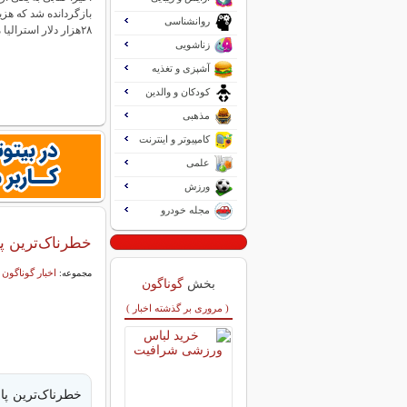
بازگردانده شد که هزی
روانشناسی
۲۸هزار دلار استرالیا می‌رسید. همشهری…
زناشویی
آشپزی و تغذیه
کودکان و والدین
مذهبی
کامپیوتر و اینترنت
علمی
ورزش
مجله خودرو
خطرناک‌ترین پارک آبی دنیا که ۵ 
اخبار گوناگون
مجموعه:
بخش
گوناگون
( مروری بر گذشته اخبار )
خطرناک‌ترین پا