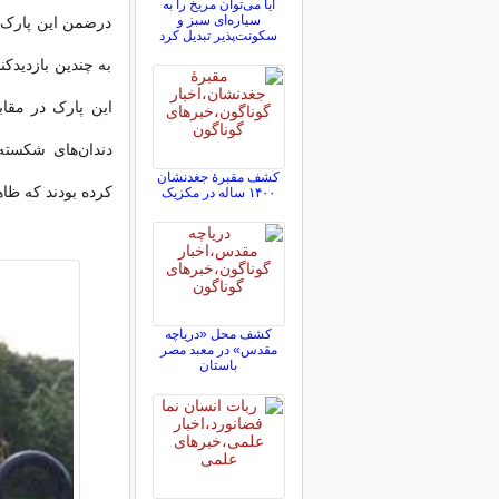
آیا می‌توان مریخ را به
سیاره‌ای سبز و
درضمن این پارک س
سکونت‌پذیر تبدیل کرد
به چندین بازدیدکن
دندان‌های شکسته 
کشف مقبرۀ جغدنشان
کرده بودند که ظاه
۱۴۰۰ ساله در مکزیک
کشف محل «دریاچه
مقدس» در معبد مصر
باستان