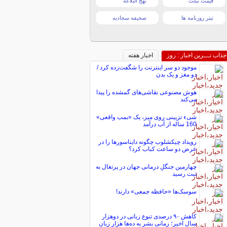
قیمت تبلت
نهج البلاغه
تیتر روزنامه ها
صحیفه سجادیه
جذاب تـــرین اخبار : روز
اخبار هفته
موجود دو سر اینترنت را شگفت‌زده کرد /
دو مغز و یک بدن
هوش مصنوعی نقاشی‌های گمشده را پیدا
می‌کند
شیء تزیینی روی میز، یک «بمب واقعی»
160 ساله از آب درآمد
رویداد چیکشلوب چگونه دایناسورها را در
عرض دو ساعت کباب کرد؟
چهارمین جنگلِ درمانی جهان در پرتغال به
ثبت رسید
سوسک‌ها «حافظه جمعی» دارند!
کاهش ۹۰ درصدی تنوع زبانی در دوهزار
سال اخیر؛ زمانی بشر به ده‌ها هزار زبان