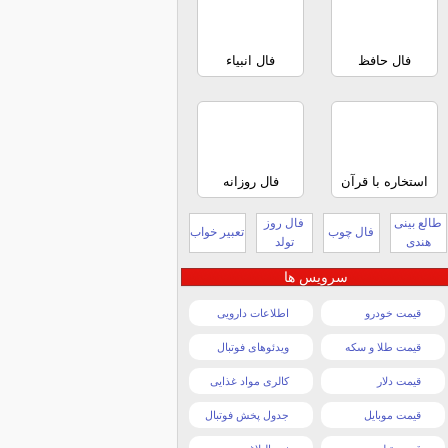
فال حافظ
فال انبیاء
استخاره با قرآن
فال روزانه
طالع بینی
فال روز
فال چوب
تعبیر خواب
هندی
تولد
سرویس ها
قیمت خودرو
اطلاعات دارویی
قیمت طلا و سکه
ویدئوهای فوتبال
قیمت دلار
کالری مواد غذایی
قیمت موبایل
جدول پخش فوتبال