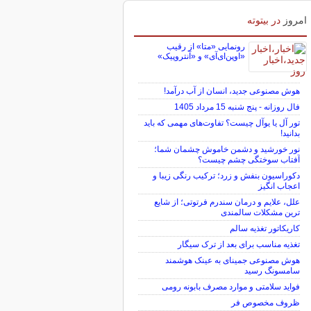
امروز
در بیتوته
رونمایی «متا» از رقیب
«اوپن‌ای‌آی» و «آنتروپیک»
هوش مصنوعی جدید، انسان از آب درآمد!
فال روزانه - پنج شنبه 15 مرداد 1405
تور آل یا یوآل چیست؟ تفاوت‌های مهمی که باید
بدانید!
نور خورشید و دشمن خاموش چشمان شما؛
آفتاب سوختگی چشم چیست؟
دکوراسیون بنفش و زرد؛ ترکیب رنگی زیبا و
اعجاب انگیز
علل، علایم و درمان سندرم فرتوتی؛ از شایع
ترین مشکلات سالمندی
کاریکاتور تغذیه سالم
تغذیه مناسب برای بعد از ترک سیگار
هوش مصنوعی جمینای به عینک هوشمند
سامسونگ رسید
فواید سلامتی و موارد مصرف بابونه رومی
ظروف مخصوص فر