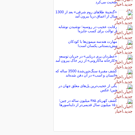
صحبت می‌کرد
«گنجینۀ طلاهای روم شرقی» بعد از 1300
سال از اعماق دریا بیرون آمد
رقابت عجیب در روسیه؛ نوشیدن نوشابه
از توالت برای کسب جایزه!
مهارت هندسه میمون‌ها با کودکان
پیش‌دبستانی یکسان است!
«عطردان پری دریایی» در جریان توسعه
«کارخانه ماکارونی» از زیر خاک بیرون آمد
کشف مقبرۀ سنگ‌چین‌شدۀ 3500 ساله که
«انسان و اسب» در آن دفن شده‌اند
یکی از عجیب‌ترین پل‌های معلق جهان در
چین/ عکس
کشف کهربای ۳۸۵ میلیون ساله در چین؛
۱۵۰ میلیون سال قدیمی‌تر از دایناسورها