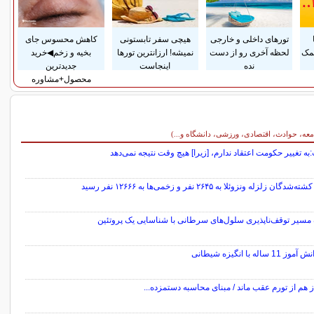
تورهای داخلی و خارجی
هیچی سفر تابستونی
کاهش محسوس جای
مک
لحظه آخری رو از دست
نمیشه! ارزانترین تورها
بخیه و زخم◀خرید
نده
اینجاست
جدیدترین
محصول+مشاوره
معه، حوادث، اقتصادی، ورزشی، دانشگاه و...)
به تغییر حکومت اعتقاد ندارم، [زیرا] هیچ وقت نتیجه نمی‌دهد
گان زلزله ونزوئلا به ۲۶۴۵ نفر و زخمی‌ها به ۱۲۶۶۶ نفر رسید
سیر توقف‌ناپذیری سلول‌های سرطانی با شناسایی یک پروتئین
11 ساله با انگیزه شیطانی
ز هم از تورم عقب ماند / مبنای محاسبه دستمزده...