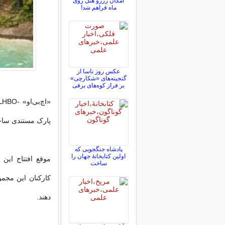
امکان رزرو هتل روی
ماه فراهم شد!
عکس روز ناسا از
گنجینه‌های «شکارچی»
بر فراز کوه‌های برفی
«
پارک مستندی ساخ
پادشاه جنگجویی که
اولین کتابخانۀ جهان را
ساخت
دهند.