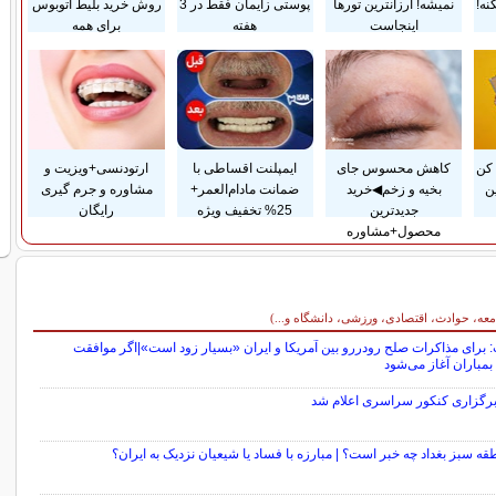
نه!
نمیشه! ارزانترین تورها
پوستی زایمان فقط در 3
روش خرید بلیط اتوبوس
اینجاست
هفته
برای همه
کن
کاهش محسوس جای
ایمپلنت اقساطی با
ارتودنسی+ویزیت و
ن
بخیه و زخم◀خرید
ضمانت مادام‌العمر+
مشاوره و جرم گیری
جدیدترین
25% تخفیف ویژه
رایگان
محصول+مشاوره
معه، حوادث، اقتصادی، ورزشی، دانشگاه و...)
 برای مذاکرات صلح رودررو بین آمریکا و ایران «بسیار زود است»|اگر موافقت
 بمباران آغاز می‌شود
 برگزاری کنکور سراسری اعلام شد
قه سبز بغداد چه خبر است؟ | مبارزه با فساد یا شیعیان نزدیک به ایران؟