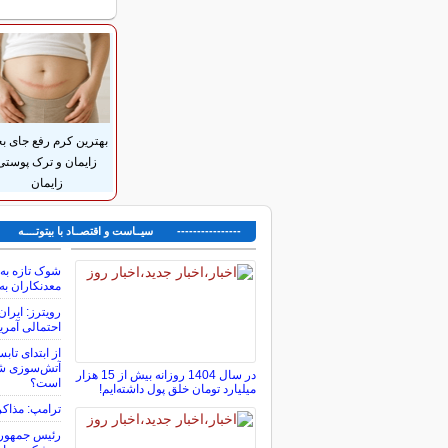
بهترین کرم رفع جای بخ
زایمان و ترک پوستی
زایمان
---------------- سیــاست و اقتصــاد با بیتوتــــه ---
معدنکاران به
رویترز: ایرا
احتمالی آمری
از ابتدای تاب
آتش‌سوزی شد
در سال 1404 روزانه بیش از 15 هزار
است؟
میلیارد تومان خلق پول داشته‌ایم!
ترامپ: مذاکر
رئیس جمهور آ