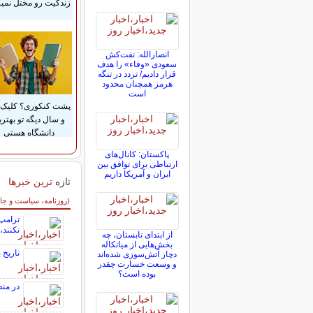
زندگیت رو مختل نمیک
انصارالله: نفت‌کش
سعودی «وفاء» را هدف
قرار دادیم/ تردد در تنگه
هرمز همچنان محدود
است
پشت کنکوری؟ کلیک 
و سال دیگه تو بهتری
دانشگاه هستی
پاکستان: کانال‌های
ارتباطی برای توافق بین
ایران و آمریکا داریم
تازه
ترین خبرها
سایر خبرهای داغ
(روزنامه، سیاست و جا
ترامپ:
نکنند،
از ابتدای تابستان، چه
بخش‌هایی از میانکاله
تاریخ
دچار آتش‌سوزی شده‌اند
و وسعت خسارت چقدر
بوده است؟
در منط