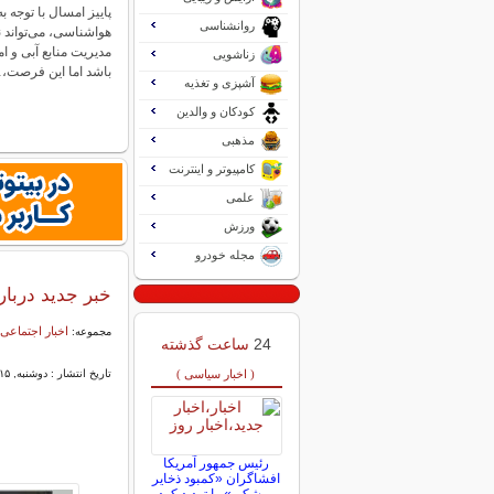
پاییز امسال با توجه ب
روانشناسی
هواشناسی، می‌تواند
مدیریت منابع آبی و 
زناشویی
باشد اما این فرصت،
آشپزی و تغذیه
کودکان و والدین
مذهبی
کامپیوتر و اینترنت
علمی
ورزش
مجله خودرو
خبر جدید دربار
اخبار اجتماعی
مجموعه:
24
ساعت گذشته
( اخبار سیاسی )
تاریخ انتشار : دوشنبه, ۱۵ تیر ۱۴۰۵ ۱۹:۳۱
رئیس جمهور آمریکا
افشاگران «کمبود ذخایر