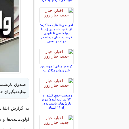
موشکی» را تهدید کرد
افراطی‌ها علیه مذاکره؛
از ضدیت احمدی‌نژاد با
دیپلماسی تا نابودی
فرصت احیای برجام در
دولت رییسی
کریدور میانی؛ مهم‌ترین
خبر پنهان مذاکرات
وظیفه‌بگیران خبر
وضعیت جوی کشور در
۷۲ ساعت آینده؛ موج
بارش‌های تابستانه در
راه ۱۱ استان
به گزارش ایلنا،