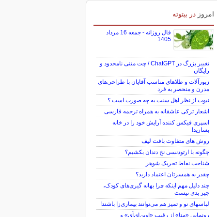
امروز
در بیتوته
فال روزانه - جمعه 16 مرداد
1405
تغییر بزرگ در ChatGPT / چت متنی نامحدود و
رایگان
زیورآلات و طلاهای مناسب آقایان با طراحی‌های
مدرن و منحصر به فرد
نبوت از نظر اهل سنت به چه صورت است ؟
اشعار ترکی عاشقانه به همراه ترجمه فارسی
اسپری فیکس کننده آرایش خود را در خانه
بسازید!
روش های متفاوت بافت لیف
چگونه با ارتودنسی نخ دندان بکشیم؟
شناخت نقاط تحریک شوهر
چقدر به همسرتان اعتماد دارید؟
چند دلیل مهم اینکه چرا بهانه گیری‌های کودک،
چیز بدی نیست
لباس‎های نو و تمیز هم می‌توانند بیماری‌زا باشند!
رونمایی «متا» از رقیب «اوپن‌ای‌آی» و