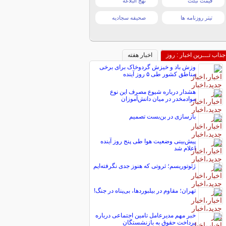
قیمت تبلت
نهج البلاغه
تیتر روزنامه ها
صحیفه سجادیه
جذاب تـــرین اخبار : روز
اخبار هفته
وزش باد و خیزش گردوخاک برای برخی
مناطق کشور طی ۵ روز آینده
هشدار درباره شیوع مصرف این نوع
موادمخدر در میان دانش‌آموزان
بازسازی در بن‌بست تصمیم
پیش‌بینی وضعیت هوا طی پنج روز آینده
اعلام شد
ژئوتوریسم؛ ثروتی که هنوز جدی نگرفته‌ایم
تهران؛ مقاوم در بیلبوردها، بی‌پناه در جنگ!
خبر مهم مدیرعامل تامین اجتماعی درباره
پرداخت حقوق به بازنشستگان