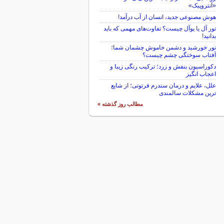
«آنتروپیک»
هوش مصنوعی جدید، انسان از آب درآمد!
تور آل یا یوآل چیست؟ تفاوت‌های مهمی که باید
بدانید!
نور خورشید و دشمن خاموش چشمان شما؛
آفتاب سوختگی چشم چیست؟
دکوراسیون بنفش و زرد؛ ترکیب رنگی زیبا و
اعجاب انگیز
علل، علایم و درمان سندرم فرتوتی؛ از شایع
ترین مشکلات سالمندی
مطالب روز گذشته »