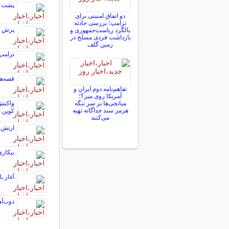
پشت پر
دو اتفاق امنیتی برای
ترامپ؛ بررسی حادثه
پرش سخت
بالگرد ریاست‌جمهوری و
بازداشت فردی مسلح در
زمین گلف
ترامپ:
قصه‌ها
تفاهم‌نامه دوم ایران و
آمریکا روی میز؟؛
میانجی‌ها بر سر تنگه
واکنش
هرمز سند جداگانه تهیه
کوین به زیر 
می‌کنند
ارتش ک
بیکاری
آغاز 
ذوب‌آه