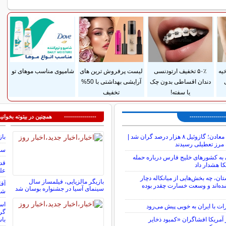
سایر خبرهای داغ
یه
۵۰٪ تخفیف ارتودنسی
لیست پرفروش ترین های
شامپوی مناسب موهای تو
دندان اقساطی بدون چک
آرایشی بهداشتی با 50%
یا سفته!
تخفیف
---------------
---------------- همچنین در بیتوته بخوانید
شوک تازه به معادن؛ گازوئیل ۸ هزار درصد گران شد |
باز
 مرز تعطیلی رسیدند
سوم
ن به کشورهای خلیج فارس درباره حمله
کا هشدار داد
عل
ستان، چه بخش‌هایی از میانکاله دچار
بازیگر مالزیایی، فیلمساز سال
آقا
ه‌اند و وسعت خسارت چقدر بوده
سینمای آسیا در جشنواره بوسان شد
شما ۴۸٬۰۰۰٬۰۰۰٬۰۰۰ توما
است
ات با ایران به خوبی پیش می‌رود
گرف
مریکا افشاگران «کمبود ذخایر
باش