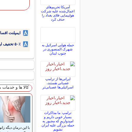
آمریکا تحریم‌های
اعمال‌شده علیه شرکت
هواپیمایی فلای بغداد را
حذف کرد
ایمپلنت اقسا
۵۰٪ تخفیف ارتودنسی دندان اقساطی بدون نیاز به چک یا سفته!
حمله هوایی اسرائیل به
شهرک المنصوری در
جنوب لبنان
ایرانی‌ها از ترامپ
عصبانی هستند،
کالا ها و خدمات 
اسرائیلی‌ها عصبانی‌تر
ترامپ: ما مذاکرات
بسیار خوبی داریم و
امیدواریم که مجبور به
حمله بزرگی علیه ایران
با این درمان دیگه زانو
نشویم