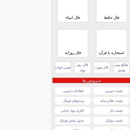
فال حافظ
فال انبیاء
استخاره با قرآن
فال روزانه
طالع بینی
فال روز
فال چوب
تعبیر خواب
هندی
تولد
سرویس ها
قیمت خودرو
اطلاعات دارویی
قیمت طلا و سکه
ویدئوهای فوتبال
قیمت دلار
کالری مواد غذایی
قیمت موبایل
جدول پخش فوتبال