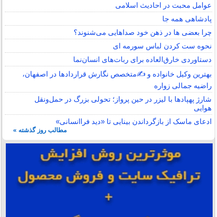
عوامل محبت در احادیث اسلامى
پادشاهی همه جا
چرا بعضی ها در ذهن خود صداهایی می‌شنوند؟
نحوه ست کردن لباس سورمه ای
دستاوردی خارق‌العاده برای ربات‌های انسان‌نما
بهترین وکیل خانواده و ✍️متخصص نگارش قراردادها در اصفهان،
راضیه جمالی زواره
شارژ پهپادها با لیزر در حین پرواز؛ تحولی بزرگ در حمل‌ونقل
هوایی
ادعای ماسک از بازگرداندن بینایی تا «دید فراانسانی»
مطالب روز گذشته »