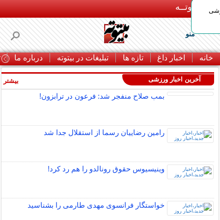
بـیتوتــه
وشی
منو
خانه
اخبار داغ
تازه ها
تبلیغات در بیتوته
درباره ما
ت
آخرین اخبار ورزشی
بیشتر »
بمب صلاح منفجر شد: فرعون در ترابزون!
رامین رضاییان رسما از استقلال جدا شد
وینیسیوس حقوق رونالدو را هم رد کرد!
خواستگار فرانسوی مهدی طارمی را بشناسید