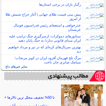
رگبار باران در برخی استان‌ها
پیش بینی قیمت طلای جهانی | آغاز حراج شمش طلا
از امروز
عذرخواهی و استعفای رئیس فدراسیون فوتبال
عربستان
سناتورهای دموکرات: ازسرگیری جنگ ترامپ علیه
ایران مبنای قانونی ندارد/ به جنگ پایان دهید
بهترین سریال‌های کره‌ای که در تیر و مرداد خواهیم
دید
مرگ تلخ قهرمان آفرود ایران در کویر مرنجاب؛
سیامک صابری جان باخت
سایر خبرهای داغ
تا 50% تخفیف مجلل ترین تالارها +
مشاهده لیست مزون و آتلیه