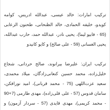
ترکیب امارات: خالد عیسی، عبدالله ادریس، کوامه
کویدو، خلیفه الحمادی، خالد الظنحانی، طحنون الزعابی
(65 - فابیو لیما)، یحیی نادر، عبدالله حمد، حارب عبدالله،
یحیی الغسانی (59 - علی صالح) و کایو کانیدو
ترکیب ایران: علیرضا بیرانوند، صالح حردانی، شجاع
خلیل‌زاده، محمد حسین کنعانی‌زادگان، میلاد محمدی،
سعید عزت‌اللهی (75 - محمد قربانی)، امید نورافکن،
سامان قدوس (57 - علی قلی‌زاده)، مهدی طارمی (7+90
- محمد کریمی)، مهدی قایدی (57 - سردار آزمون) و