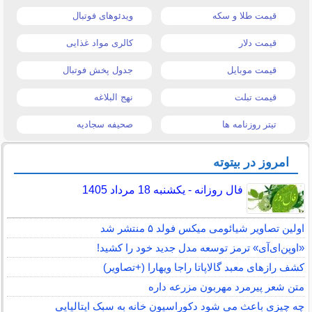
قیمت طلا و سکه
ویدئوهای فوتبال
قیمت دلار
کالری مواد غذایی
قیمت موبایل
جدول پخش فوتبال
قیمت تبلت
نهج البلاغه
تیتر روزنامه ها
صحیفه سجادیه
امروز در بیتوته
فال روزانه - یکشنبه 18 مرداد 1405
اولین تصاویر شیائومی میکس فولد ۵ منتشر شد
«اوپن‌ای‌آی» ترمز توسعه مدل جدید خود را کشید!
کشف رازهای معبد گالاپاتا راجا ویهارا (+تصاویر)
متن شعر پیرمرد مهربون مزرعه داره
چه چیزی باعث می شود دکوراسیون خانه به سبک ایتالیایی