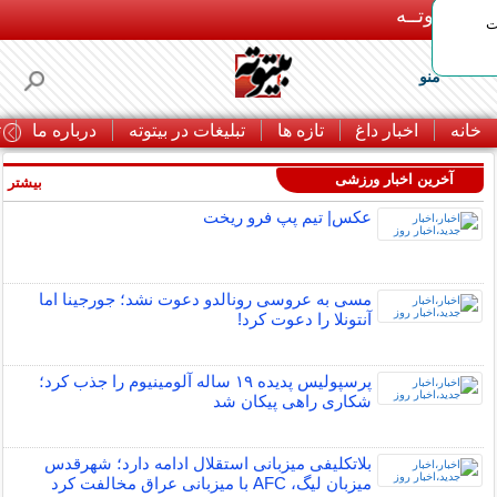
بـیتوتــه
ات
منو
خانه
اخبار داغ
تازه ها
تبلیغات در بیتوته
درباره ما
ت
آخرین اخبار ورزشی
بیشتر »
عکس| تیم پپ فرو ریخت
مسی به عروسی رونالدو دعوت نشد؛ جورجینا اما
آنتونلا را دعوت کرد!
پرسپولیس پدیده ۱۹ ساله آلومینیوم را جذب کرد؛
شکاری راهی پیکان شد
بلاتکلیفی میزبانی استقلال ادامه دارد؛ شهرقدس
میزبان لیگ، AFC با میزبانی عراق مخالفت کرد