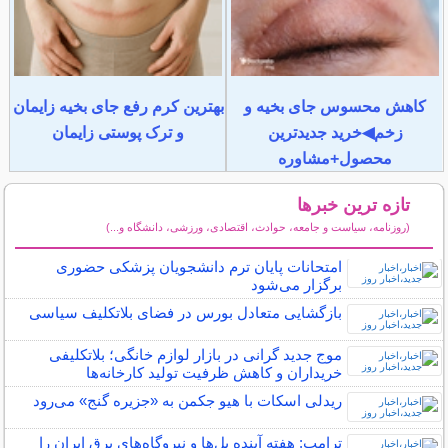
کاهش محسوس جای بخیه و
بهترین کرم رفع جای بخیه زایمان
زخم◀خرید جدیدترین
و ترک پوستی زایمان
محصول+مشاوره
تازه ترین خبرها
(روزنامه، سیاست و جامعه، حوادث، اقتصادی، ورزشی، دانشگاه و...)
سایر خبرهای داغ
امتحانات پایان ترم دانشجویان پزشکی حضوری
برگزار می‌شود
بازگشایی متعادل بورس در فضای بلاتکلیف سیاسی
موج جدید گرانی در بازار لوازم خانگی؛ بلاتکلیفی
خریداران و کاهش ظرفیت تولید کارخانه‌ها
ریدلی اسکات با هیو جکمن به «جزیره گنج» می‌رود
ترامپ: هفته آینده پل‌ها و نیروگاه‌های برق ایران را