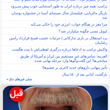
ترامپ: همه چیز درباره ایران به طور استثنایی خوب پیش می‌رود
بازیگر مالزیایی، فیلمساز سال سینمای آسیا در جشنواره بوسان
شد
چرا مغز در هنگام خواب، انرژی خود را خالی می‌کند
لیونل مسی چگونه میلیاردر شد؟
برد استقلال در بازی تدارکاتی | جزئیات عجیب فسخ قرارداد رامین
رضاییان
واکنش ترامپ به ادعاها درباره درگیری لفظی‌اش با پیت هگست
العربیه: تماس‌های غیر مستقیم بین ایران و آمریکا از طریق
میانجی‌ها؛ این گفت‌و‌گو‌ها وارد مرحله نهایی شده
تأثیر پنهانی داروهای جدید لاغری بر چشم‌ها!
بازگشت کتابی بعد از ۱۵۰سال
سایر خبرهای داغ »