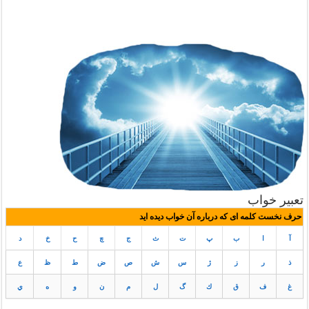
تعبیر خواب
حرف نخست کلمه ای که درباره آن خواب دیده اید
آ
ا
ب
پ
ت
ث
ج
چ
ح
خ
د
ذ
ر
ز
ژ
س
ش
ص
ض
ط
ظ
ع
غ
ف
ق
ك
گ
ل
م
ن
و
ه
ي