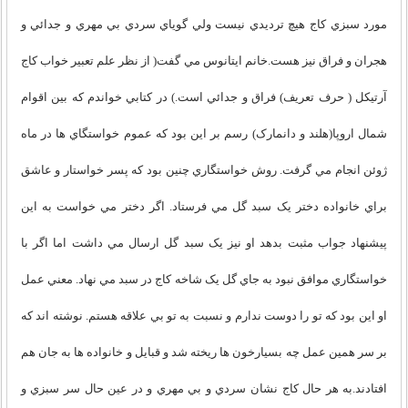
مورد سبزي کاج هيچ ترديدي نيست ولي گوياي سردي بي مهري و جدائي و
هجران و فراق نيز هست.خانم ايتانوس مي گفت( از نظر علم تعبير خواب کاج
آرتيکل ( حرف تعريف) فراق و جدائي است.) در کتابي خواندم که بين اقوام
شمال اروپا(هلند و دانمارک) رسم بر اين بود که عموم خواستگاي ها در ماه
ژوئن انجام مي گرفت. روش خواستگاري چنين بود که پسر خواستار و عاشق
براي خانواده دختر يک سبد گل مي فرستاد. اگر دختر مي خواست به اين
پيشنهاد جواب مثبت بدهد او نيز يک سبد گل ارسال مي داشت اما اگر با
خواستگاري موافق نبود به جاي گل يک شاخه کاج در سبد مي نهاد. معني عمل
او اين بود که تو را دوست ندارم و نسبت به تو بي علاقه هستم. نوشته اند که
بر سر همين عمل چه بسيارخون ها ريخته شد و قبايل و خانواده ها به جان هم
افتادند.به هر حال کاج نشان سردي و بي مهري و در عين حال سر سبزي و