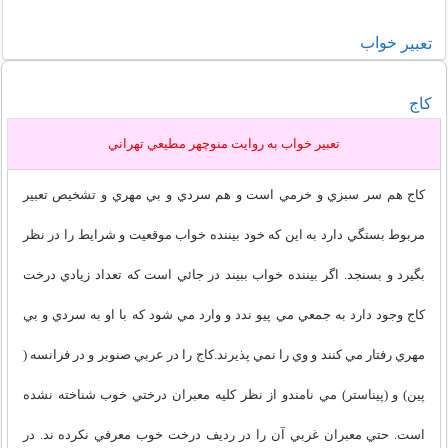
خواب
تعبير
کاج
تعبير خواب به روايت منوچهر مطيعي تهراني
کاج هم سر سبزي و خرمي است و هم سردي و بي مهري و تشخيص تعبير
مربوط بستگي دارد به اين که خود بيننده خواب موقعيت و شرايط را در نظر
بگيرد و بسنجد. اگر بيننده خواب ببيند در جائي است که تعداد زيادي درخت
کاج وجود دارد به جمعي مي پيو ندد و وارد مي شود که با او به سردي و بي
مهري رفتار مي کنند و وي را نمي پذيرند.کاج را در عربي صنوبر و در فرانسه (
پين) و (پيناستر) مي نامندو از نظر کليه معبران درختي خوب شناخته نشده
است. حتي معبران غربي آن را در رديف درخت خوب معرفي نکرده ند. در