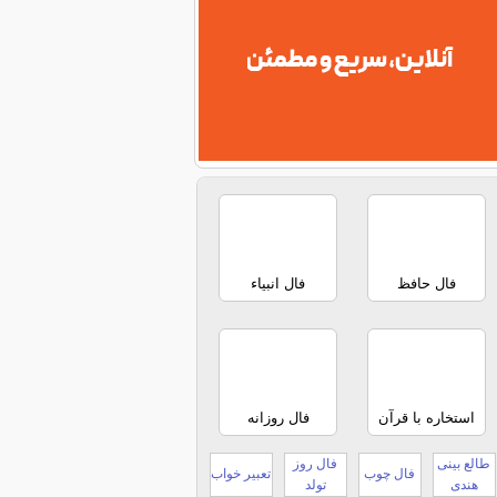
فال حافظ
فال انبیاء
استخاره با قرآن
فال روزانه
طالع بینی
فال روز
فال چوب
تعبیر خواب
هندی
تولد