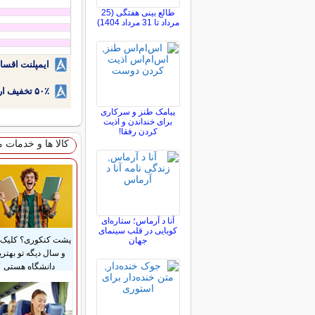
طالع بینی هفتگی (25
مرداد تا 31 مرداد 1404)
ایمپلنت اقسا
۵۰٪ تخفیف ارتودنسی دندان اقساطی بدون نیاز به چک یا سفته!
پیامک طنز و سرکاری
برای خنداندن و اذیت
کردن رفقا!
کالا ها و خدمات 
آنا د آرماس؛ ستاره‌ای
کوبایی در قلب سینمای
پشت کنکوری؟ کلیک 
جهان
و سال دیگه تو بهتری
دانشگاه هستی