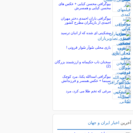
بیوگرافی محسن کیایی + عکس های
محسن کیایی و همسرش
بیوگرافی باران احمدی دختر مهران
احمدی از بازیگران مطرح کشور
مشکینی ای شده که از انبان ترسید
بازی محلی سُوآر سُوار قروتی !
سخنان ناب حکیمانه و ارزشمند بزرگان
(2)
بیوگرافی اسدالله یکتا، مرد کوچک
سینما + عکس همسر و فرزندانش
مرغی که تخم طلا می کرد، مرد
آخرین
اخبار ایران و جهان