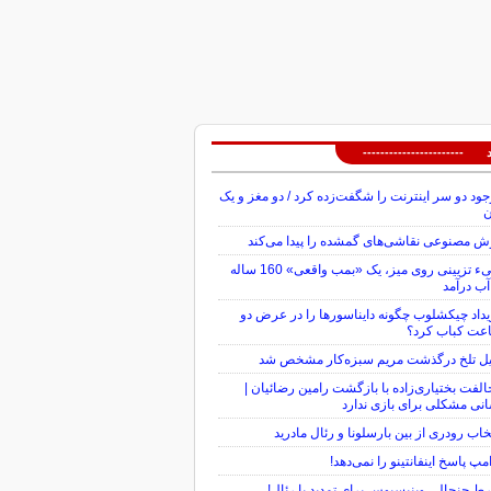
 -----------------------
ود دو سر اینترنت را شگفت‌زده کرد / دو مغز و یک
ن
 مصنوعی نقاشی‌های گمشده را پیدا می‌کند
شیء تزیینی روی میز، یک «بمب واقعی» 160 ساله
آب درآمد
داد چیکشلوب چگونه دایناسورها را در عرض دو
عت کباب کرد؟
یل تلخ درگذشت مریم سبزه‌کار مشخص شد
لفت بختیاری‌زاده با بازگشت رامین رضائیان |
نی مشکلی برای بازی ندارد
خاب رودری از بین بارسلونا و رئال مادرید
مپ پاسخ اینفانتینو را نمی‌دهد!
 جنجالی وینیسیوس برای تمدید با رئال!