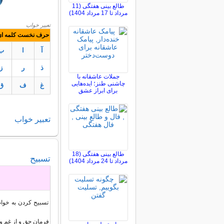
طالع بینی هفتگی (11
مرداد تا 17 مرداد 1404)
تعبیر خواب
حرف نخست کلمه ای ک
آ
ا
ب
ذ
ر
ز
جملات عاشقانه با
چاشنی طنز؛ ایده‌هایی
غ
ف
ق
برای ابراز عشق
تعبير
خواب
طالع بینی هفتگی (18
تسبیح
مرداد تا 24 مرداد 1404)
تسبيح كردن به خوا
فرمان حق و از غم و ا