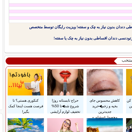
طی دندان بدون نیاز به چک و سفته! ویزیت رایگان توسط متخصص
منتخب
کن
کاهش محسوس جای
حراج تابستانه روژا
کنکوری هستی؟ تا
ن
بخیه و زخم◀خرید
شروع شد◀تا 50%
فرصت هست اینجا کمک
جدیدترین
تخفیف لوازم آرایشی
بگیر!
محصول+مشاوره