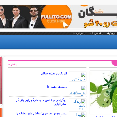
در بیتوته
تماس با ما
درباره ما
بیشتر »
کاریکاتور تغذیه سالم
پادشاهی همه جا
بیوگرافی و عکس های مارگو رابی بازیگر
استرالیایی
تست هوش تصویری: نقاش های مشابه را