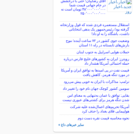
آقای رضاییان؛ حتی با درخشش
در جام جهانی قیمت شما
۴۸٬۰۰۰٬۰۰۰٬۰۰۰ تومان است نه
۲۵۰٬۰۰۰٬۰۰۰٬۰۰۰
استقلال مستعمره فردی شده که قول وزارتخانه
گرفته بود/ رئیس‌جمهور یک بدهی انتخاباتی
داشت، باشگاه را به او داد!
وضعیت جوی کشور در ۷۲ ساعت آینده؛ موج
بارش‌های تابستانه در راه ۱۱ استان
حملات هوایی اسراییل به جنوب لبنان
رویترز: ایران به کشورهای خلیج فارس درباره
حمله احتمالی آمریکا هشدار داد
قیمت نفت در پی امیدها به توافق ایران و آمریکا
در مورد تنگه هرمز، کاهش یافت
ترامپ: مذاکرات با ایران به خوبی پیش می‌رود
سومین کشور کوچک جهان نام خود را تغییر داد
بقایی: توافق با عمان به‌تنهایی به معنای امن
شدن تنگه هرمز برای کشتی‌های عبوری نیست
آمریکا تحریم‌های اعمال‌شده علیه شرکت
هواپیمایی فلای بغداد را حذف کرد
نحوه محاسبه قیمت نقره دست دوم
سایر خبرهای داغ »