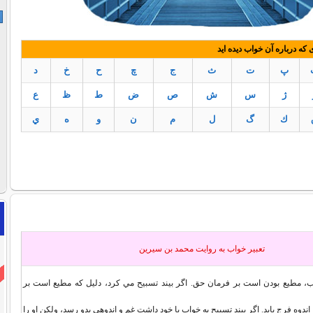
ه درباره آن خواب دیده اید
پ
ت
ث
ج
چ
ح
خ
د
ژ
س
ش
ص
ض
ط
ظ
ع
ك
گ
ل
م
ن
و
ه
ي
تعبير خواب به روايت محمد بن سيرين
ب، مطيع بودن است بر فرمان حق. اگر بيند تسبيح مي كرد، دليل كه مطيع است بر
ندوه فرج يابد. اگر بيند تسبيح به خواب با خود داشت غم و اندوهي بدو رسد، ولكن او را