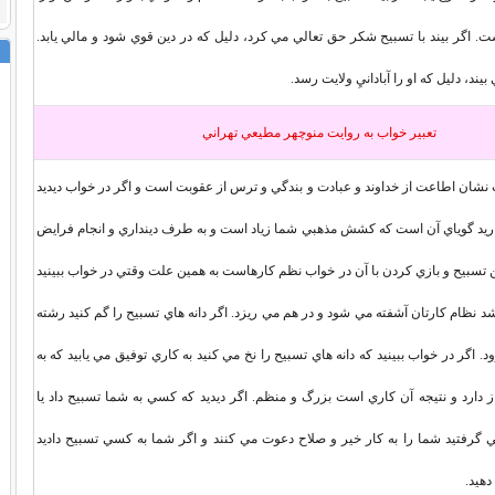
ت. اگر بيند با تسبيح شكر حق تعالي مي كرد، دليل كه در دين قوي شود و مالي يابد.
بيند، دليل كه او را آبادانيِ ولايت رسد.
تعبير خواب به روايت منوچهر مطيعي تهراني
 نشان اطاعت از خداوند و عبادت و بندگي و ترس از عقوبت است و اگر در خواب ديديد
ريد گوياي آن است که کشش مذهبي شما زياد است و به طرف دينداري و انجام فرايض
 تسبيح و بازي کردن با آن در خواب نظم کارهاست به همين علت وقتي در خواب ببينيد
د نظام کارتان آشفته مي شود و در هم مي ريزد. اگر دانه هاي تسبيح را گم کنيد رشته
. اگر در خواب ببينيد که دانه هاي تسبيح را نخ مي کنيد به کاري توفيق مي يابيد که به
 دارد و نتيجه آن کاري است بزرگ و منظم. اگر ديديد که کسي به شما تسبيح داد يا
رفتيد شما را به کار خير و صلاح دعوت مي کنند و اگر شما به کسي تسبيح داديد
دهيد.