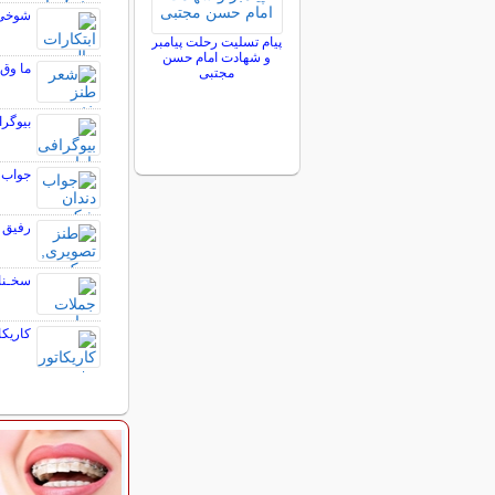
شوخی ج
پیام تسلیت رحلت پیامبر
و شهادت امام حسن
ما وق‌
مجتبی
بیوگر
جواب 
رفیق ب
سخـنان
کاریکا