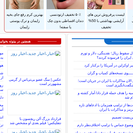
لیست پرفروش ترین های
۵۰٪ تخفیف ارتودنسی
بهترین کرم رفع جای بخیه
آرایشی بهداشتی با 50%
دندان اقساطی بدون چک
زایمان و ترک پوستی
تخفیف
یا سفته!
زایمان
---------------
---------------- همچنین در بیتوته بخوانید
ت ۱۵ سال سقوط ریال؛ نقدینگی، دلار و تورم
موج
 ایران را فرسوده کردند؟
بد
اوکراین در آمریکا را برکنار کرد
هوش
ـــوی نسخه‌های کمیاب و گران
از 
عکس | سگ عضو بی‌تی‌اس از گرمی
الان مذاکرات با ایران در جریان است؛
مشهورتر است
گفت‌انگیزی است
روی
سا
یه را هدف حمله قرار داد/ آمار کشته و
ام شد
دل
ت‌ها از ترامپ همزمان با ادعاهای تازه
مخا
رمز و مذاکرات با ایران
آسا
بن‌بست تصمیم
انت
قرارداد بزرگ آلن ریچسون با
نتفلیکس؛ فیلم بعدی او مشخص شد
 موضوع حماس با ترامپ اختلاف‌نظر دارم
ترا
 شیوع مصرف این نوع موادمخدر در میان
شرط