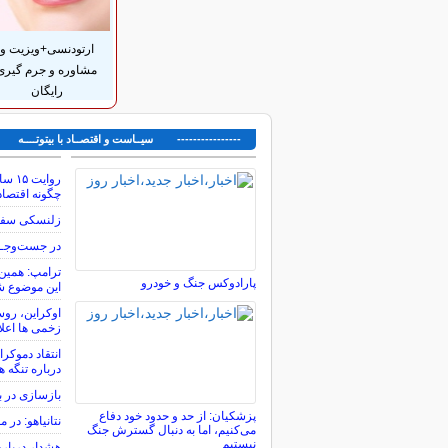
ارتودنسی+ویزیت و
مشاوره و جرم گیری
رایگان
---------------- سیــاست و اقتصــاد با بیتوتــــه ---
روای
چگونه اقتصاد
زلنسکی سفیر 
در جست‌وجــ
ترامپ: همین 
پارادوکس جنگ و خودرو
این موضوع ش
اوکراین، روس
زخمی ها اعل
انتقاد دموکرا
درباره تنگه ه
بازسازی در 
پزشکیان: از حد و حدود خود دفاع
نتانیاهو: در
می‌کنیم، اما به دنبال گسترش جنگ
نیستیم
هشدار درباره