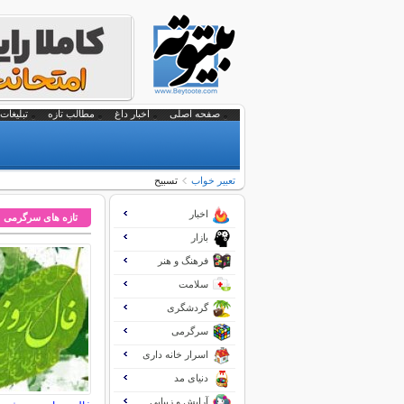
صفحه اصلی
اخبار داغ
مطالب تازه
تبلیغات 
تعبير خواب
تسبیح
اخبار
تازه های سرگرمی
بازار
فرهنگ و هنر
سلامت
گردشگری
سرگرمی
اسرار خانه داری
دنیای مد
آرایش و زیبایی