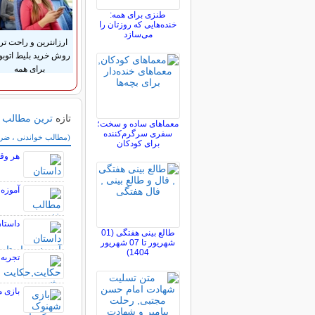
طنزی برای همه:
خنده‌هایی که روزتان را
می‌سازد
ارزانترین و راحت تر
روش خرید بلیط اتوب
برای همه
تازه
ترین مطالب
معماهای ساده و سخت؛
سفری سرگرم‌کننده
سایر مطالب سرگر
(مطالب خواندنی ، ضرب 
برای کودکان
هر وق
آموزه 
داستان
طالع بینی هفتگی (01
شهریور تا 07 شهریور
1404)
تجربه 
بازی 