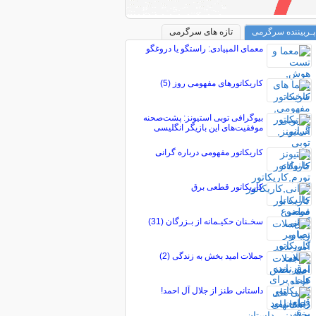
پـربیننده سرگرمی
تازه های سرگرمی
معمای المپیادی: راستگو یا دروغگو
کاریکاتورهای مفهومی روز (5)
بیوگرافی توبی استیونز: پشت‌صحنه
موفقیت‌های این بازیگر انگلیسی
کاریکاتور مفهومی درباره گرانی
کاریکاتور قطعی برق
سخـنان حکیـمانه از بـزرگان (31)
جملات امید بخش به زندگی (2)
داستانی طنز از جلال آل احمد!