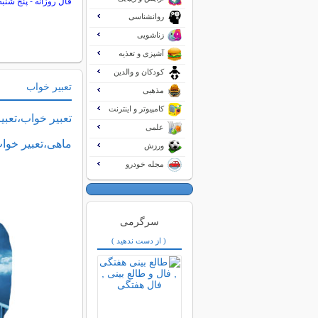
فال روزانه - پنج شنبه 15 مرداد 05
روانشناسی
زناشویی
آشپزی و تغذیه
کودکان و والدین
تعبیر خواب
مذهبی
کامپیوتر و اینترنت
تعبیر خواب،تعبی
علمی
ماهی،تعبیر خوا
ورزش
مجله خودرو
سرگرمی
( از دست ندهید )