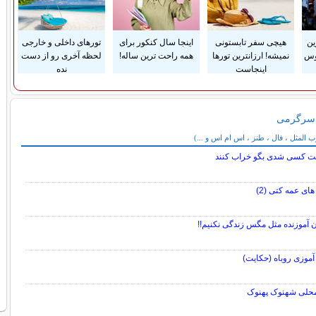
ین
هیچی سفر تابستونی
اینجا سال کنکور برای
تورهای داخلی و خارجی
وس
نمیشه! ارزانترین تورها
همه راحت ترین ساله!
لحظه آخری رو از دست
اینجاست
نده
 سرگرمی
می
المثل ، فال ، طنز ، اس ام اس و ...)
ت کسی شدی بگو خراب کنند
های عمه کتی (2)
 آموزنده مثل مگس زندگی نکنیم!!
آموزی روباه (حکایت)
محلی شهنوک پهنوک