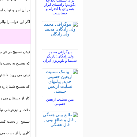
برای تسلیت باید چه
بگوییم؛ راهنمای ابراز
همدردی با احترام و
در آن اجر و ثواب اس
حساسیت
اگر اين خواب را والي 
ديدن تسبيح در خواب
بیوگرافی محمد
ولی‌زادگان؛ بازیگر
سینما و تلویزیون ایران
که تسبيح به دست دا
ديني مي رويد. داشتن
که تسبيح شما پاره ش
کار از دستتان مي رود
متن تسلیت اربعین
حسینی
دقت و تيزهوشي نياز
تسبيح از دست کسي گ
کاري را از دست مي 