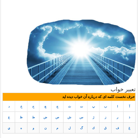
تعبیر خواب
حرف نخست کلمه ای که درباره آن خواب دیده اید
آ
ا
ب
پ
ت
ث
ج
چ
ح
خ
د
ذ
ر
ز
ژ
س
ش
ص
ض
ط
ظ
ع
غ
ف
ق
ك
گ
ل
م
ن
و
ه
ي