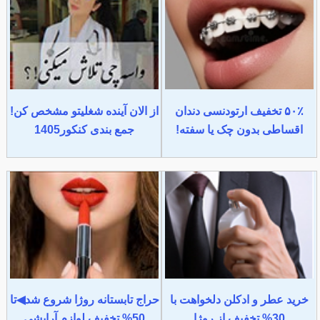
۵۰٪ تخفیف ارتودنسی دندان
از الان آینده شغلیتو مشخص کن!
اقساطی بدون چک یا سفته!
جمع بندی کنکور1405
خرید عطر و ادکلن دلخواهت با
حراج تابستانه روژا شروع شد◀تا
30% تخفیف از روژا
50% تخفیف لوازم آرایشی