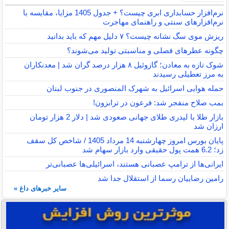
نرم‌افزار حسابداری ابری چیست؟ + جدول 1405 مزایا، مقایسه با
نرم‌افزارهای سنتی و راهنمای مهاجرت
ریزش موی سگ نشانه چیست؟ ۷ دلیل مهم که باید بدانید
چگونه عطرهای فصلی و مناسبتی تولید می‌شوند؟
شوک تازه به معادن؛ گازوئیل ۸ هزار درصد گران شد | معدنکاران
به مرز تعطیلی رسیدند
حمله هوایی اسرائیل به شهرک المنصوری در جنوب لبنان
بمب صلاح منفجر شد: فرعون در ترابزون!
بازار طلا با لیدری طلای جهانی صعودی شد | دلار 2 هزار تومان
ارزان شد
پایان بورس امروز چهارشنبه 14 مرداد 1405 / شاخص کل سقف
زد؛ 6.2 همت پول حقیقی وارد بازار سهام شد
ایرانی‌ها از ترامپ عصبانی هستند، اسرائیلی‌ها عصبانی‌تر
رامین رضاییان رسما از استقلال جدا شد
سایر خبرهای داغ »