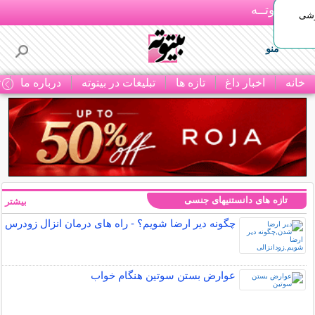
بـیتوتــه
وشی
منو
خانه
اخبار داغ
تازه ها
تبلیغات در بیتوته
درباره ما
ت
تازه های دانستنیهای جنسی
بیشتر »
چگونه دیر ارضا شویم؟ - راه های درمان انزال زودرس
عوارض بستن سوتین هنگام خواب