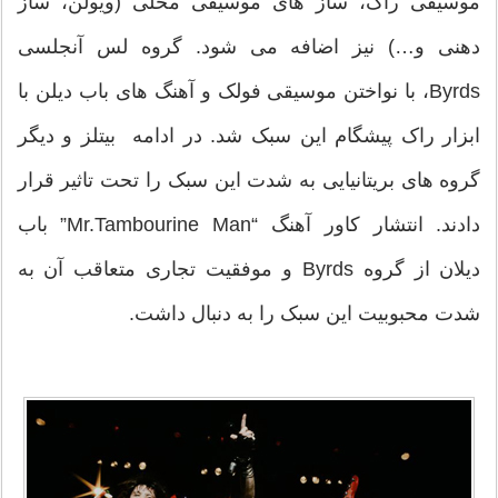
موسیقی راک، ساز های موسیقی محلی (ویولن، ساز
دهنی و…) نیز اضافه می شود. گروه لس آنجلسی
Byrds، با نواختن موسیقی فولک و آهنگ های باب دیلن با
ابزار راک پیشگام این سبک شد. در ادامه بیتلز و دیگر
گروه های بریتانیایی به شدت این سبک را تحت تاثیر قرار
دادند. انتشار کاور آهنگ “Mr.Tambourine Man” باب
دیلان از گروه Byrds و موفقیت تجاری متعاقب آن به
شدت محبوبیت این سبک را به دنبال داشت.