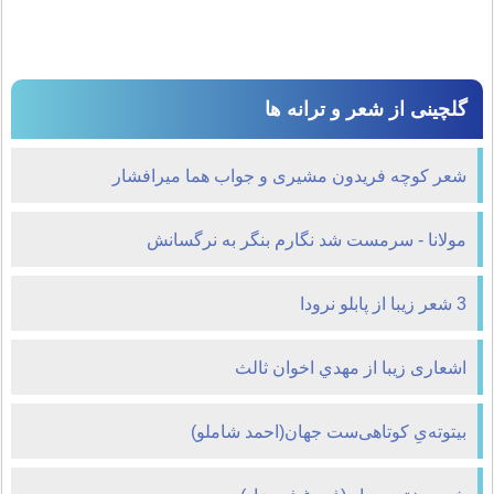
گلچینی از شعر و ترانه ها
شعر کوچه فریدون مشیری و جواب هما میرافشار
مولانا - سرمست شد نگارم بنگر به نرگسانش
3 شعر زیبا از پابلو نرودا
اشعاری زیبا از مهدي اخوان ثالث
بيتوته‌یِ کوتاهی‌ست جهان(احمد شاملو)