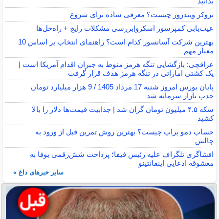
بدانید
بروکر ویندزور چیست؟ معرفی ساده برای شروع
عیب‌یابی کمپرسور اسکرو|بررسی مشکلات رایج + راه‌حل‌ها
بهترین شرکت آسانسور کدام است؟ راهنمای انتخاب بر اساس 10
معیار مهم
عراقچی: بازگشایی تنگه هرمز منوط به جبران اقدام آمریکا است |
یک کشتی اماراتی در تنگه هرمز هدف قرار گرفت
پایان بورس امروز شنبه 17 مرداد 1405 / 9 هزار میلیارد تومان
جذب بازار سرمایه شد
سکه ۴.۵ میلیون تومان گران شد | جذابیت قیمت‌ها دلار را بالا
کشید
حساب دمو پراپ چیست؟ بهترین روش تمرین قبل از ورود به
چالش
افشاگری تلگراف علیه رئیس فیفا؛ پرداخت شش‌رقمی یوفا به
معشوقه ادعایی اینفانتینو
سایر خبرهای داغ »