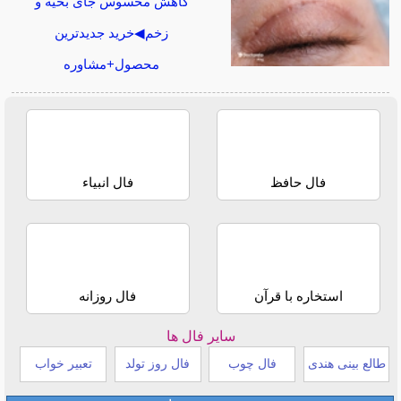
کاهش محسوس جای بخیه و
زخم◀خرید جدیدترین
محصول+مشاوره
فال حافظ
فال انبیاء
استخاره با قرآن
فال روزانه
سایر فال ها
طالع بینی هندی
فال چوب
فال روز تولد
تعبیر خواب