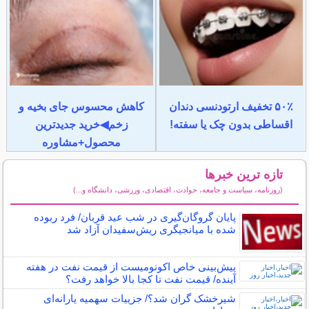
۵۰٪ تخفیف ارتودنسی دندان
کاهش محسوس جای بخیه و
اقساطی بدون چک یا سفته!
زخم◀خرید جدیدترین
محصول+مشاوره
تازه ترین خبرها
(روزنامه، سیاست و جامعه، حوادث، اقتصادی، ورزشی، دانشگاه و...)
سایر خبرهای داغ
پایان گروگان‌گیری در شب عید قربان/ فرد ربوده
شده با میانجیگری ریش‌سفیدان آزاد شد
پیش‌بینی خاص اکونومیست از قیمت نفت در هفته
آینده/ قیمت نفت تا کجا بالا خواهد رفت؟
شیرخشک گران شد؟/ جزییات سهمیه یارانه‌ای