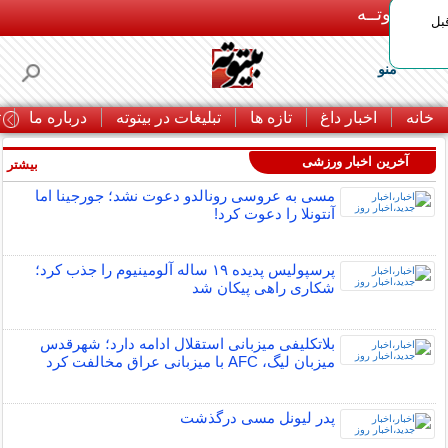
بـیتوتــه
بل
منو
خانه
اخبار داغ
تازه ها
تبلیغات در بیتوته
درباره ما
ت
آخرین اخبار ورزشی
بیشتر »
مسی به عروسی رونالدو دعوت نشد؛ جورجینا اما
آنتونلا را دعوت کرد!
پرسپولیس پدیده ۱۹ ساله آلومینیوم را جذب کرد؛
شکاری راهی پیکان شد
بلاتکلیفی میزبانی استقلال ادامه دارد؛ شهرقدس
میزبان لیگ، AFC با میزبانی عراق مخالفت کرد
پدر لیونل مسی درگذشت