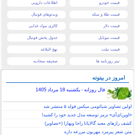
قیمت خودرو
اطلاعات دارویی
قیمت طلا و سکه
ویدئوهای فوتبال
قیمت دلار
کالری مواد غذایی
قیمت موبایل
جدول پخش فوتبال
قیمت تبلت
نهج البلاغه
تیتر روزنامه ها
صحیفه سجادیه
امروز در بیتوته
فال روزانه - یکشنبه 18 مرداد 1405
اولین تصاویر شیائومی میکس فولد ۵ منتشر شد
«اوپن‌ای‌آی» ترمز توسعه مدل جدید خود را کشید!
کشف رازهای معبد گالاپاتا راجا ویهارا (+تصاویر)
متن شعر پیرمرد مهربون مزرعه داره