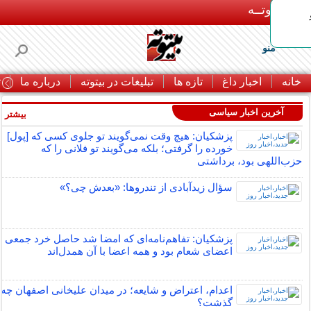
بـیتوتــه
منو
خانه
اخبار داغ
تازه ها
تبلیغات در بیتوته
درباره ما
ت
آخرین اخبار سیاسی
بیشتر »
پزشکیان: هیچ وقت نمی‌گویند تو جلوی کسی که [پول]
خورده را گرفتی؛ بلکه می‌گویند تو فلانی را که
حزب‌اللهی بود، برداشتی
سؤال زیدآبادی از تندروها: «بعدش چی؟»
پزشکیان: تفاهم‌نامه‌ای که امضا شد حاصل خرد جمعی
اعضای شعام بود و همه اعضا با آن همدل‌اند
اعدام، اعتراض و شایعه؛ در میدان علیخانی اصفهان چه
گذشت؟