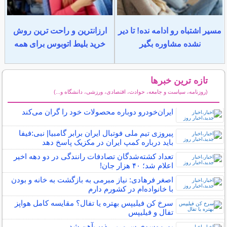
مسیر اشتباه رو ادامه نده! تا دیر
ارزانترین و راحت ترین روش
نشده مشاوره بگیر
خرید بلیط اتوبوس برای همه
تازه ترین خبرها
(روزنامه، سیاست و جامعه، حوادث، اقتصادی، ورزشی، دانشگاه و...)
سایر خبرهای داغ
ایران‌خودرو دوباره محصولات خود را گران می‌کند
پیروزی تیم ملی فوتبال ایران برابر گامبیا| نبی:فیفا
باید درباره کمپ ایران در مکزیک پاسخ دهد
تعداد کشته‌شدگان تصادفات رانندگی در دو دهه اخیر
اعلام شد؛ ۴۰ هزار جان!
اصغر فرهادی: نیاز مبرمی به بازگشت به خانه و بودن
با خانواده‌ام در کشورم دارم
سرخ کن فیلیپس بهتره یا تفال؟ مقایسه کامل هواپز
تفال و فیلیپس
پورموسوی سرمربی ذوب‌آهن شد