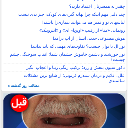
چقدر به همسرتان اعتماد دارید؟
چند دلیل مهم اینکه چرا بهانه گیری‌های کودک، چیز بدی نیست
لباس‎های نو و تمیز هم می‌توانند بیماری‌زا باشند!
رونمایی «متا» از رقیب «اوپن‌ای‌آی» و «آنتروپیک»
هوش مصنوعی جدید، انسان از آب درآمد!
تور آل یا یوآل چیست؟ تفاوت‌های مهمی که باید بدانید!
نور خورشید و دشمن خاموش چشمان شما؛ آفتاب سوختگی چشم
چیست؟
دکوراسیون بنفش و زرد؛ ترکیب رنگی زیبا و اعجاب انگیز
علل، علایم و درمان سندرم فرتوتی؛ از شایع ترین مشکلات
سالمندی
مطالب روز گذشته »