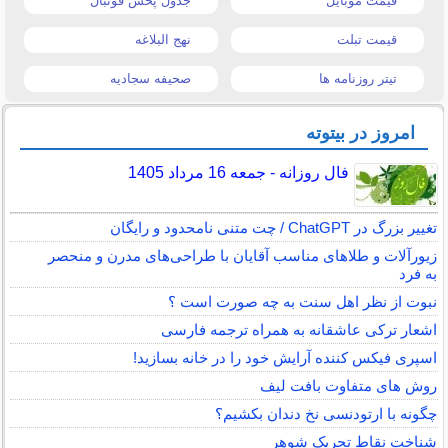
قیمت موبایل
جدول پخش فوتبال
قیمت تبلت
نهج البلاغه
تیتر روزنامه ها
صحیفه سجادیه
امروز در بیتوته
فال روزانه - جمعه 16 مرداد 1405
تغییر بزرگ در ChatGPT / چت متنی نامحدود و رایگان
زیورآلات و طلاهای مناسب آقایان با طراحی‌های مدرن و منحصر
به فرد
نبوت از نظر اهل سنت به چه صورت است ؟
اشعار ترکی عاشقانه به همراه ترجمه فارسی
اسپری فیکس کننده آرایش خود را در خانه بسازید!
روش های متفاوت بافت لیف
چگونه با ارتودنسی نخ دندان بکشیم؟
شناخت نقاط تحریک شوهر