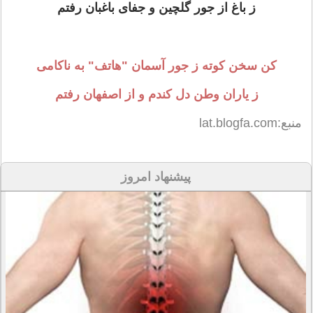
ز باغ از جور گلچین و جفای باغبان رفتم
کن سخن کوته ز جور آسمان "هاتف" به ناکامی
ز یاران وطن دل کندم و از اصفهان رفتم
منبع:lat.blogfa.com
پیشنهاد امروز