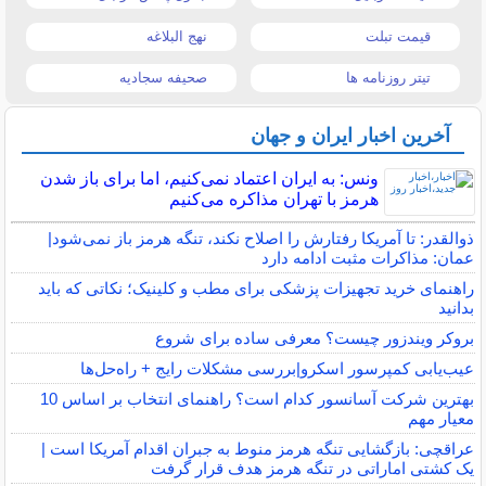
قیمت تبلت
نهج البلاغه
تیتر روزنامه ها
صحیفه سجادیه
آخرین اخبار ایران و جهان
ونس: به ایران اعتماد نمی‌کنیم، اما برای باز شدن
هرمز با تهران مذاکره می‌کنیم
ذوالقدر: تا آمریکا رفتارش را اصلاح نکند، تنگه هرمز باز نمی‌شود|
عمان: مذاکرات مثبت ادامه دارد
راهنمای خرید تجهیزات پزشکی برای مطب و کلینیک؛ نکاتی که باید
بدانید
بروکر ویندزور چیست؟ معرفی ساده برای شروع
عیب‌یابی کمپرسور اسکرو|بررسی مشکلات رایج + راه‌حل‌ها
بهترین شرکت آسانسور کدام است؟ راهنمای انتخاب بر اساس 10
معیار مهم
عراقچی: بازگشایی تنگه هرمز منوط به جبران اقدام آمریکا است |
یک کشتی اماراتی در تنگه هرمز هدف قرار گرفت