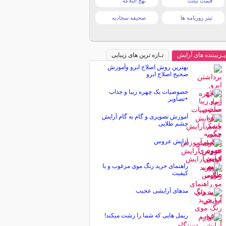
قیمت تبلت
نهج البلاغه
تیتر روزنامه ها
صحیفه سجادیه
پـربیننده های آرایش
تـازه ترین های زیبایی
بهترین روش اصلاح ابرو وآموزش
صحیح اصلاح ابرو
خصوصیات یک چهره زیبا و جذاب
+تصاویر
آموزش تصویری و گام به گام آرایش
چشم طلایی
آرایش عروس
راهنمای خرید رنگ موی مرغوب و با
کیفیت
مدهای آرایشی عجیب
ریمل‌ هایی که شما را زشت میکند!