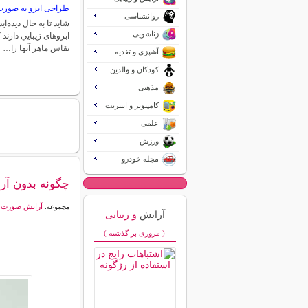
طراحی ابرو به صورت
روانشناسی
شاید تا به حال دیده‌ای
زناشویی
ابروهای زيبايي دارند
نقاش ماهر آنها را…
آشپزی و تغذیه
کودکان و والدین
مذهبی
کامپیوتر و اینترنت
علمی
ورزش
مجله خودرو
چگونه بدون آر
آرایش صورت
مجموعه:
آرایش
و زیبایی
( مروری بر گذشته )