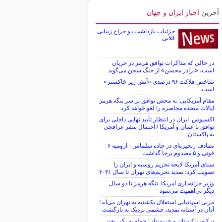
آخرین
اخبار ایران و جهان
جزئیات بازداشت دو جراح زیبایی
قلابی
در حالی که مذاکرات توافق هرمز در جریان
است، «برادر محسن» از جنگ سخن می‌گوید
شاخص فلاکت ۹۶ درصدی «آتش زیر خاکستر»
است
مقام آمریکایی: به محض توافق بر سر تنگه هرمز
ایالات متحده محاصره را لغو خواهد کرد
اکسیوس: ایران در انتظار تأیید نهایی داخلی برای
توافق با عمان و آمریکا / احتمال سفر عراقچی
به پاکستان
تصادف زنجیره‌ای در جاده سلماس - ارومیه ۶
فوتی و ۵ مصدوم برجا گذاشت
سنای آمریکا لایحه تحریم روسیه و ایران را
تصویب کرد؛ تمدید تحریم‌های تهران تا سال ۲۰۳۱
وزیر خزانه‌داری آمریکا: تنگه هرمز تا دو سال
دیگر بی‌اهمیت می‌شود
مربی اسپانیایی استقلال یکشنبه به تهران می‌آید؛
آدان در آستانه تمدید، چشمی نزدیک به بازگشت
ترکیه، پاکستان و عربستان: حمله به یکی یعنی