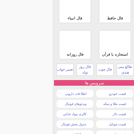
فال حافظ
فال انبیاء
استخاره با قرآن
فال روزانه
طالع بینی
فال روز
فال چوب
تعبیر خواب
هندی
تولد
سرویس ها
قیمت خودرو
اطلاعات دارویی
قیمت طلا و سکه
ویدئوهای فوتبال
قیمت دلار
کالری مواد غذایی
قیمت موبایل
جدول پخش فوتبال