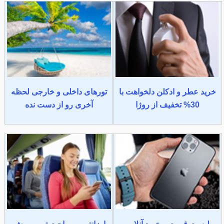
خرید عطر و ادکلن دلخواهت با
تورهای داخلی و خارجی لحظه
30% تخفیف از روژا
آخری رو از دست نده