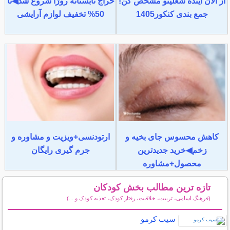
از الان آینده شغلیتو مشخص کن!
حراج تابستانه روژا شروع شد◀تا
جمع بندی کنکور1405
50% تخفیف لوازم آرایشی
کاهش محسوس جای بخیه و
ارتودنسی+ویزیت و مشاوره و
زخم◀خرید جدیدترین
جرم گیری رایگان
محصول+مشاوره
تازه ترین مطالب بخش کودکان
(فرهنگ اسامی، تربیت، خلاقیت، رفتار کودک، تغذیه کودک و ...)
سایر مطالب کودکان
سیب کرمو