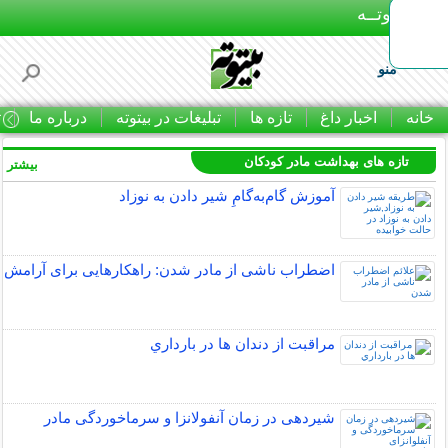
بـیتوتــه
منو
خانه
اخبار داغ
تازه ها
تبلیغات در بیتوته
درباره ما
ت
تازه های بهداشت مادر کودکان
بیشتر »
آموزش گام‌به‌گامِ شیر دادن به نوزاد
اضطراب ناشی از مادر شدن: راهکارهایی برای آرامش
مراقبت از دندان‌ ها در بارداري
شیردهی در زمان آنفولانزا و سرماخوردگی مادر