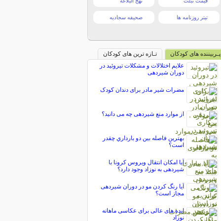
قیمت تبلت
نهج البلاغه
تیتر روزنامه ها
صحیفه سجادیه
پـربیننده های کودکان
تـازه ترین های کودکان
علایم اختلالات و مشکلات تیروئید در
دوران شیردهی
مضرات شیر مادر برای دندان کودک
از موارد منع شیردهی چه می دانید؟
بهترين فاصله بين دو بارداري چقدر
است؟
آیا امکان انتقال ویروس کرونا با
شیردهی به نوزاد وجود دارد؟
آیا رنگ کردن مو در دوران شیردهی
مجاز است؟
ایده های عالی برای عکاسی ماهانه
نوزاد