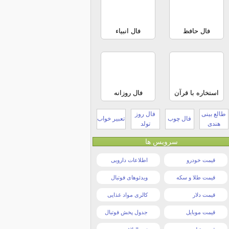
فال حافظ
فال انبیاء
استخاره با قرآن
فال روزانه
طالع بینی
فال روز
فال چوب
تعبیر خواب
هندی
تولد
سرویس ها
قیمت خودرو
اطلاعات دارویی
قیمت طلا و سکه
ویدئوهای فوتبال
قیمت دلار
کالری مواد غذایی
قیمت موبایل
جدول پخش فوتبال