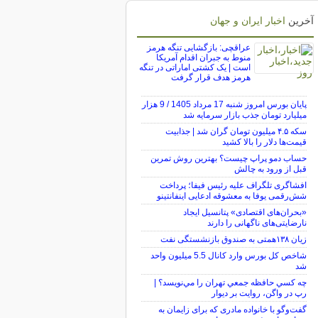
آخرین
اخبار ایران و جهان
عراقچی: بازگشایی تنگه هرمز
منوط به جبران اقدام آمریکا
است | یک کشتی اماراتی در تنگه
هرمز هدف قرار گرفت
پایان بورس امروز شنبه 17 مرداد 1405 / 9 هزار
میلیارد تومان جذب بازار سرمایه شد
سکه ۴.۵ میلیون تومان گران شد | جذابیت
قیمت‌ها دلار را بالا کشید
حساب دمو پراپ چیست؟ بهترین روش تمرین
قبل از ورود به چالش
افشاگری تلگراف علیه رئیس فیفا؛ پرداخت
شش‌رقمی یوفا به معشوقه ادعایی اینفانتینو
«بحران‌های اقتصادی» پتانسیل ایجاد
نارضایتی‌های ناگهانی را دارند
زیان ۱۳۸همتی به صندوق بازنشستگی نفت
شاخص کل بورس وارد کانال 5.5 میلیون واحد
شد
چه كسي حافظه جمعي تهران را مي‌نويسد؟ |
رپ در واگن، روايت بر ديوار
گفت‌وگو با خانواده مادری که برای زایمان به