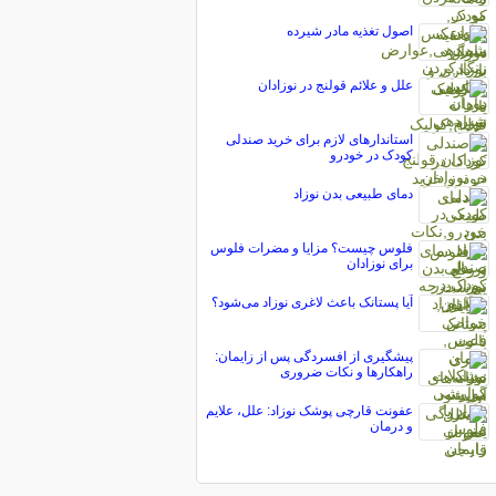
اصول تغذیه مادر شیرده
علل و علائم قولنج در نوزادان
استاندارهای لازم برای خرید صندلی
کودک در خودرو
دمای طبیعی بدن نوزاد
فلوس چیست؟ مزایا و مضرات فلوس
برای نوزادان
آیا پستانک باعث لاغری نوزاد می‌شود؟
پیشگیری از افسردگی پس از زایمان:
راهکارها و نکات ضروری
عفونت قارچی پوشک نوزاد: علل، علایم
و درمان