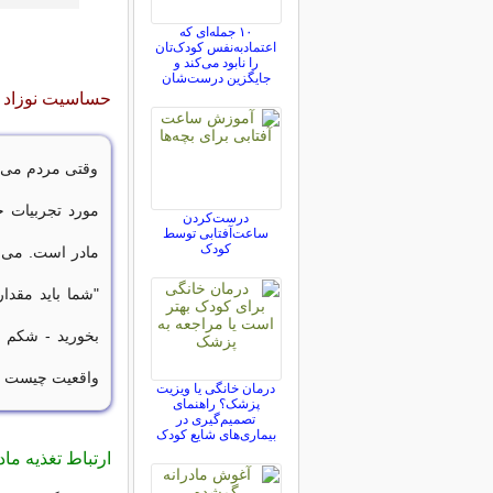
۱۰ جمله‌ای که
اعتمادبه‌نفس کودک‌تان
را نابود می‌کند و
جایگزین درست‌شان
حساسیت نوزاد ب
وقتی مردم می ش
مورد تجربیات 
درست‌کردن
ساعت‌آفتابی توسط
کودک
مادر است. می شن
"شما باید مقدار
بخورید - شکم ک
واقعیت چیست و
درمان خانگی یا ویزیت
پزشک؟ راهنمای
تصمیم‌گیری در
بیماری‌های شایع کودک
ارتباط تغذیه ما