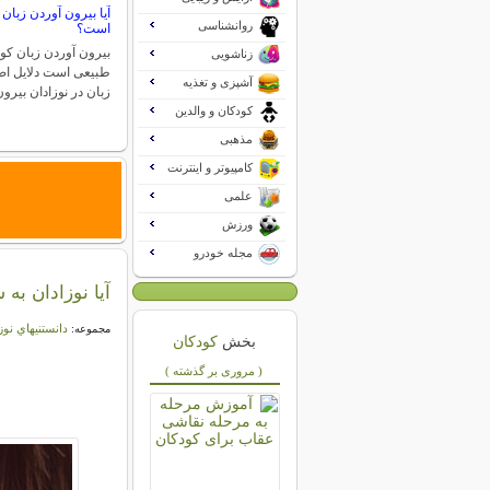
آیا بیرون آوردن زبان
روانشناسی
است؟
بیرون آوردن زبان کو
زناشویی
طبیعی است دلایل اص
آشپزی و تغذیه
زبان در نوزادان بیر
کودکان و والدین
مذهبی
کامپیوتر و اینترنت
علمی
ورزش
مجله خودرو
آیا نوزادان به
دانستنيهاي نوز
مجموعه:
بخش
کودکان
( مروری بر گذشته )