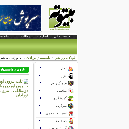
صفحه اصلی
اخبار داغ
مطالب تازه
تبلیغات 
کودکان و والدین
دانستنيهاي نوزادان
آیا نوزادان به ش
اخبار
تازه های دانستنيهاي
بازار
فرهنگ و هنر
سلامت
گردشگری
سرگرمی
اسرار خانه داری
دنیای مد
آرایش و زیبایی