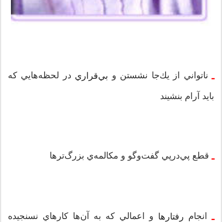
ناتواني از يك‌جا نشستن و
در لحظه‌هايي كه
بي‌قراري
ـ
بايد آرام بنشيند
قطع پي‌درپي گفت‌وگو و مكالمه‌ي بزرگ‌ترها
ـ
انجام
و اعمالي كه به آن‌ها كارهاي نسنجيده
رفتارها
ـ