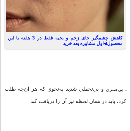
کاهش چشمگیر جای زخم و بخیه فقط در 3 هفته با این
محصول◀اول مشاوره بعد خرید
و بي‌تحملي شديد به‌نحوي كه هر آن‌چه طلب
‌ـ
بي‌صبري
كرد، بايد در همان لحظه نيز آن را دريافت كند