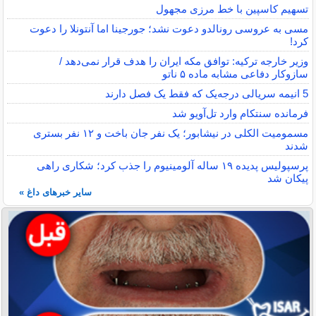
تسهیم کاسپین با خط مرزی مجهول
مسی به عروسی رونالدو دعوت نشد؛ جورجینا اما آنتونلا را دعوت
کرد!
وزیر خارجه ترکیه: توافق مکه ایران را هدف قرار نمی‌دهد /
سازوکار دفاعی مشابه ماده ۵ ناتو
5 انیمه سریالی درجه‌یک که فقط یک فصل دارند
فرمانده سنتکام وارد تل‌آویو شد
مسمومیت الکلی در نیشابور؛ یک نفر جان باخت و ۱۲ نفر بستری
شدند
پرسپولیس پدیده ۱۹ ساله آلومینیوم را جذب کرد؛ شکاری راهی
پیکان شد
سایر خبرهای داغ »