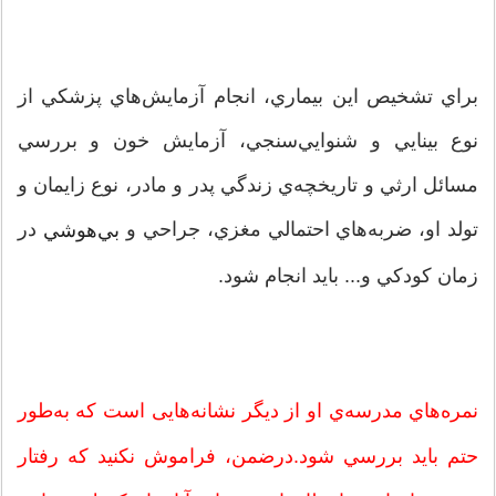
براي تشخيص اين بيماري، انجام آزمايش‌هاي پزشكي از
نوع بينايي و شنوايي‌سنجي، آزمايش خون و بررسي
مسائل ارثي و تاريخچه‌ي زندگي پدر‌ و ‌مادر، نوع زايمان و
تولد او، ضربه‌هاي احتمالي مغزي، جراحي و
در
بي‌هوشي
زمان کودکي و... بايد انجام شود.
نمره‌هاي مدرسه‌ي او از ديگر نشانه‌هایی است كه به‌طور
حتم بايد بررسي شود.درضمن، فراموش نكنيد كه رفتار