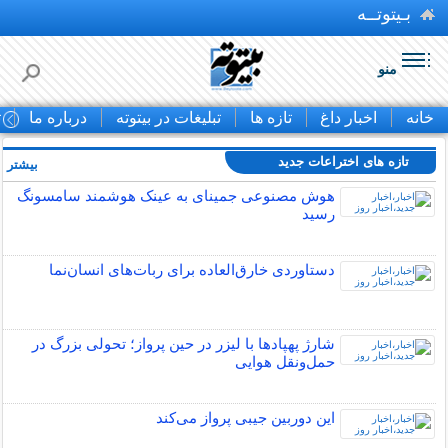
بـیتوتــه
منو
خانه
اخبار داغ
تازه ها
تبلیغات در بیتوته
درباره ما
ت
تازه های اختراعات جدید
بیشتر »
هوش مصنوعی جمینای به عینک هوشمند سامسونگ
رسید
دستاوردی خارق‌العاده برای ربات‌های انسان‌نما
شارژ پهپادها با لیزر در حین پرواز؛ تحولی بزرگ در
حمل‌ونقل هوایی
این دوربین جیبی پرواز می‌کند