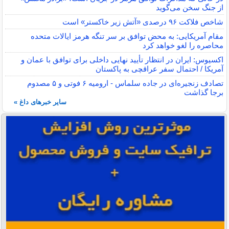
از جنگ سخن می‌گوید
شاخص فلاکت ۹۶ درصدی «آتش زیر خاکستر» است
مقام آمریکایی: به محض توافق بر سر تنگه هرمز ایالات متحده
محاصره را لغو خواهد کرد
اکسیوس: ایران در انتظار تأیید نهایی داخلی برای توافق با عمان و
آمریکا / احتمال سفر عراقچی به پاکستان
تصادف زنجیره‌ای در جاده سلماس - ارومیه ۶ فوتی و ۵ مصدوم
برجا گذاشت
سایر خبرهای داغ »