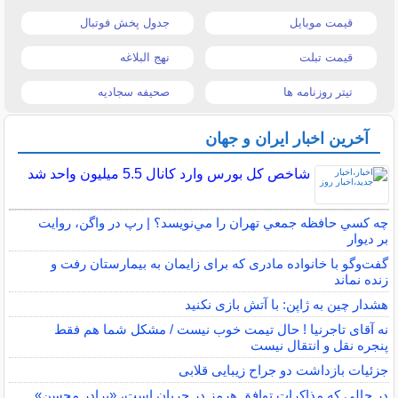
قیمت موبایل
جدول پخش فوتبال
قیمت تبلت
نهج البلاغه
تیتر روزنامه ها
صحیفه سجادیه
آخرین اخبار ایران و جهان
شاخص کل بورس وارد کانال 5.5 میلیون واحد شد
چه كسي حافظه جمعي تهران را مي‌نويسد؟ | رپ در واگن، روايت
بر ديوار
گفت‌وگو با خانواده مادری که برای زایمان به بیمارستان رفت و
زنده نماند
هشدار چین به ژاپن: با آتش بازی نکنید
نه آقای تاجرنیا ! حال تیمت خوب نیست / مشکل شما هم فقط
پنجره نقل و انتقال نیست
جزئیات بازداشت دو جراح زیبایی قلابی
در حالی که مذاکرات توافق هرمز در جریان است، «برادر محسن»