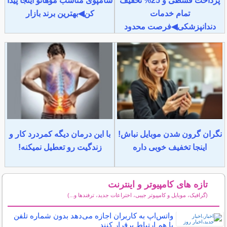
پرداخت قسطی و 25% تخفیف
شامپوی مناسب موهاتو اینجا پیدا
تمام خدمات
کن◀بهترین برند بازار
دندانپزشکی◀فرصت محدود
نگران گرون شدن موبایل نباش!
با این درمان دیگه کمردرد کار و
اینجا تخفیف خوبی داره
زندگیت رو تعطیل نمیکنه!
تازه های کامپیوتر و اینترنت
(گرافیک، موبایل و کامپیوتر جیبی، اختراعات جدید، ترفندها و...)
سایر مطالب کامپیوتر و اینترنت
واتس‌اپ به کاربران اجازه می‌دهد بدون شماره تلفن
با هم ارتباط برقرار کنند