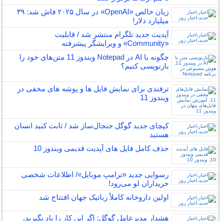
زیان خالص «OpenAI» در سال ۲۰۲۵ فاش شد: ۳۹
میلیارد دلار!
آپدیت جدید تلگرام منتشر شد / قابلیت
«Community» و ویرایشگر پیشرفته
چگونه با AI در Notepad ویندوز 11 متن‌های خود را
بازنویسی کنیم؟
ترفندی برای نمایش فایل ها و پوشه های مخفی در
ویندوز 11
کپچای جدید گوگل جنجال‌ساز شد / ثابت کنید انسان
هستید
حذف کامل فایل های آپدیت قدیمی ویندوز 10
رسوایی جدید «ترامپ موبایل»/ اطلاعات شخصی
خریداران لو می‌رود!
اولین داروخانه کاملاً رباتیک جهان افتتاح شد
هشدار مدیرعامل گوگل: اگر این کار را یاد نگیرید،