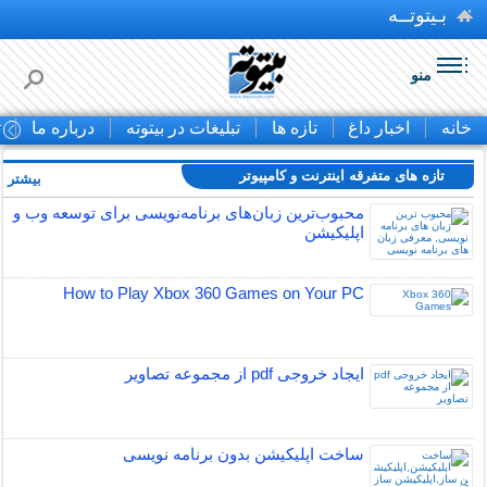
بـیتوتــه
منو
خانه
اخبار داغ
تازه ها
تبلیغات در بیتوته
درباره ما
ت
تازه های متفرقه اينترنت و كامپيوتر
بیشتر »
محبوب‌ترین زبان‌های برنامه‌نویسی برای توسعه وب و
اپلیکیشن
How to Play Xbox 360 Games on Your PC
ایجاد خروجی pdf از مجموعه تصاویر
ساخت اپلیکیشن بدون برنامه نویسی