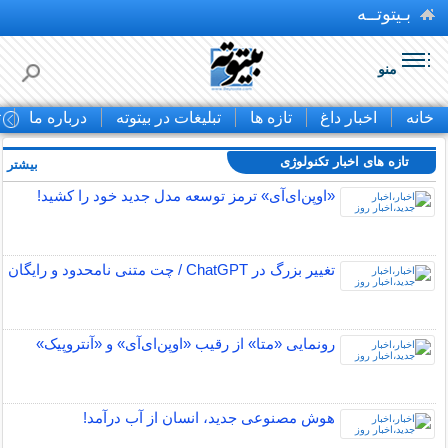
بـیتوتــه
منو
خانه
اخبار داغ
تازه ها
تبلیغات در بیتوته
درباره ما
ت
تازه های اخبار تکنولوژی
بیشتر »
«اوپن‌ای‌آی» ترمز توسعه مدل جدید خود را کشید!
تغییر بزرگ در ChatGPT / چت متنی نامحدود و رایگان
رونمایی «متا» از رقیب «اوپن‌ای‌آی» و «آنتروپیک»
هوش مصنوعی جدید، انسان از آب درآمد!