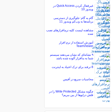
غیرفعال کردن Quick Access در
ویندوز 10
گام به گام: جلوگیری از دسترسی
برنامه‌ها به وب‌کم ویندوز 11
مشاهده لیست کلیه نرم‏افزارهای نصب
شده
آموزش استفاده از نرم افزار
TeamViewer
۹ نشانه‌ای که نشان می‌دهند سیستم
شما به بدافزار آلوده شده باشد
8 ترفند برای ترک اعتیاد به اینترنت
محاسبات سریع در آفیس
چگونه مشکل Write Protected را در
فلش درایو‌ها از بین ببریم؟