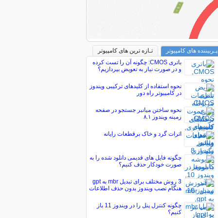
پـربیننده های کامپیوتر
تـازه ترین های کامپیوتر
باتری CMOS: چگونه آن را تست کرده
و در صورت نیاز به تعویض بپردازیم؟
نحوه استفاده از کلیدهای ترکیبی ویندوز
در کامپیوتر راه دور
نحوه ساختن میانبر جستجو در صفحه
زمینه ویندوز ۸.۱
اثرات گرد و خاک برقطعات رایانه
چگونه فایل های قدیمی دانلود شده را به
صورت خودکار حذف کنیم؟
3 روش مختلف برای تبدیل mbr به gpt
هنگام نصب ویندوز بدون حذف اطلاعات
چگونه کنترل پنل را در ویندوز 11 باز
کنیم؟