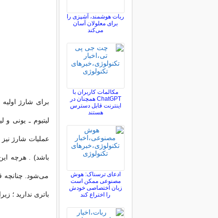
ربات هوشمند، آشپزی را
برای معلولان آسان
می‌کند
مکالمات کاربران با
ChatGPT همچنان در
برای شارژ اولیه ب
اینترنت قابل دسترس
هستند
لیتیوم ـ یونی و 
باشد) . هرچه این 
ادعای ترسناک: هوش
می‌شود. چنانچه ق
مصنوعی ممکن است
زبان اختصاصی خودش
باتری ندارید ؛ زی
را اختراع کند