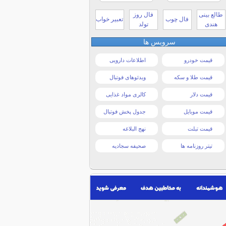
طالع بینی
فال روز
فال چوب
تعبیر خواب
هندی
تولد
سرویس ها
قیمت خودرو
اطلاعات دارویی
قیمت طلا و سکه
ویدئوهای فوتبال
قیمت دلار
کالری مواد غذایی
قیمت موبایل
جدول پخش فوتبال
قیمت تبلت
نهج البلاغه
تیتر روزنامه ها
صحیفه سجادیه