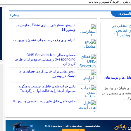
 پس از خرید کامپیوتر و لپ تاپ
کامپیوتری
بیشتر »
2 روش سفارشی سازی نشانگر ماوس در
ویندوز 11
3 راه برای رفع درست چاپ نشدن پاورپوینت
معمای خطای DNS Server is Not
Responding: راهنمایی جامع برای برطرف
کردن آن
روش هایی برای خالی کردن فضای هارد
دیسک در ویندوز
ایل ها و پوشه های
دلیل خراب شدن فایل‌ها چیست و چگونه
ی پنهان در ویندوز
می‌توان آن‌ها را به حالت اول بازگرداند؟
 پوشه های مخفی را در
حذف کامل فایل های آپدیت قدیمی ویندوز 10