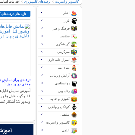
کامپیوتر و اینترنت
ترفندهای کامپیوتری
اقدامات اساسی
اخبار
تازه های ترفندهای 
بازار
فرهنگ و هنر
سلامت
گردشگری
سرگرمی
اسرار خانه داری
دنیای مد
آرایش و زیبایی
ترفندی برای نمایش ف
روانشناسی
مخفی در ویندوز 11
آموزش نمایش فایل‌ها
زناشویی
11 چگونه فایل ها و
آشپزی و تغذیه
ویندوز 11 آشکار کنیم؟…
کودکان و والدین
مذهبی
کامپیوتر و اینترنت
علمی