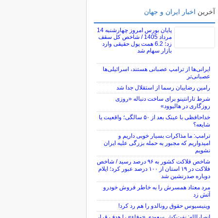
آخرین
اخبار ایران و جهان
پایان بورس امروز چهارشنبه 14
مرداد 1405 / شاخص کل سقف
زد؛ 6.2 همت پول حقیقی وارد
بازار سهام شد
ایرانی‌ها از ترامپ عصبانی هستند، اسرائیلی‌ها
عصبانی‌تر
رامین رضاییان رسما از استقلال جدا شد
شرط تارانتینو برای ساخت دنباله «روزی
روزگاری در هالیوود»
خداحافظی با عینک بعد از ۵۰ سالگی؛ واقعیت یا
شایعه؟
ترامپ: ما مذاکرات بسیار خوبی داریم و
امیدواریم که مجبور به حمله بزرگی علیه ایران
نشویم
شاخص فلاکت کشور به ۹۶ درصد رسید / شاخص
فلاکت در ۱۹ استان از ۱۰۰ درصد عبور کرد؛ ایلام
دوباره صدرنشین شد
مرد معتاد همسرش را به خاطر فروش خودرو
آتش زد
وینیسیوس حقوق رونالدو را هم رد کرد!
انصارالله: نفت‌کش سعودی «وفاء» را هدف قرار