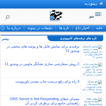
بـیتوتــه
منو
خانه
اخبار داغ
تازه ها
تبلیغات در بیتوته
درباره ما
ت
تازه های ترفندهای کامپیوتری
بیشتر »
ترفندی برای نمایش فایل ها و پوشه های مخفی در
ویندوز 11
2 روش سفارشی سازی نشانگر ماوس در ویندوز 11
3 راه برای رفع درست چاپ نشدن پاورپوینت
معمای خطای DNS Server is Not Responding:
راهنمایی جامع برای برطرف کردن آن