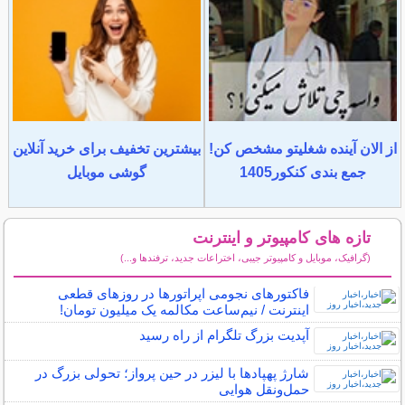
از الان آینده شغلیتو مشخص کن!
بیشترین تخفیف برای خرید آنلاین
جمع بندی کنکور1405
گوشی موبایل
تازه های کامپیوتر و اینترنت
(گرافیک، موبایل و کامپیوتر جیبی، اختراعات جدید، ترفندها و...)
سایر مطالب کامپیوتر و اینترنت
فاکتورهای نجومی اپراتورها در روزهای قطعی
اینترنت / نیم‌ساعت مکالمه یک میلیون تومان!
آپدیت بزرگ تلگرام از راه رسید
شارژ پهپادها با لیزر در حین پرواز؛ تحولی بزرگ در
حمل‌ونقل هوایی