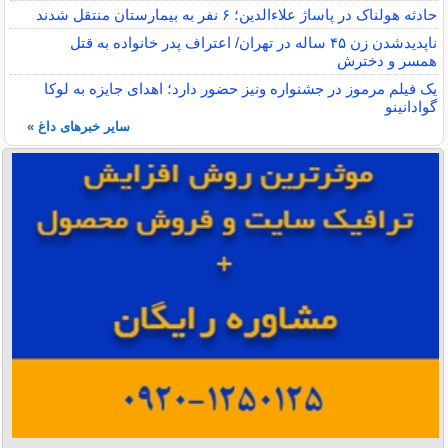
حادثه هولناک در پاساژ علاءالدین؛ ۶ نفر به بیمارستان منتقل شدند
ناپدیدشدن زن ۴۵ ساله در تهران/ اعتراف پدر خانواده به قتل
همسر و دخترش
یک فیلم مرموز در جشنواره ونیز حضور دارد؛ اهدای جایزه به لوکا
گوادانینو
سایر خبرهای داغ »