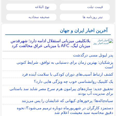
قیمت تبلت
نهج البلاغه
تیتر روزنامه ها
صحیفه سجادیه
آخرین اخبار ایران و جهان
بلاتکلیفی میزبانی استقلال ادامه دارد؛ شهرقدس
میزبان لیگ، AFC با میزبانی عراق مخالفت کرد
پدر لیونل مسی درگذشت
پزشکیان: بهترین زمان برای دستیابی به توافق، شرایط کنونی
است
کشف ارتباط آسیب‌های دوران کودکی با سلامت آینده فرد
یک کلینیک روانشناسی خوب چه ویژگی هایی دارد؟
تحقیق جدید: سازه‌های پیرامون هرم سرخ مصر شاید سد باستانی
برای مدیریت آب بودند
سیاه‌چاله‌ها؛ پرخورهای کیهانی که غذایشان را پس می‌زنند
دستمزد کارگران در شهریورماه دوباره ترمیم می‌شود؟/ نحوه
دقیق محاسبه سبد معیشت اعلام شد