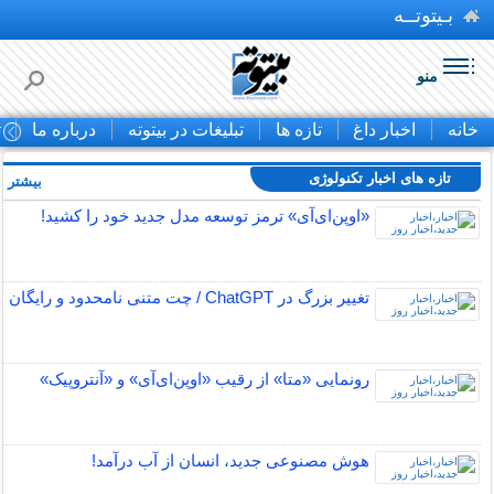
بـیتوتــه
منو
خانه
اخبار داغ
تازه ها
تبلیغات در بیتوته
درباره ما
ت
تازه های اخبار تکنولوژی
بیشتر »
«اوپن‌ای‌آی» ترمز توسعه مدل جدید خود را کشید!
تغییر بزرگ در ChatGPT / چت متنی نامحدود و رایگان
رونمایی «متا» از رقیب «اوپن‌ای‌آی» و «آنتروپیک»
هوش مصنوعی جدید، انسان از آب درآمد!