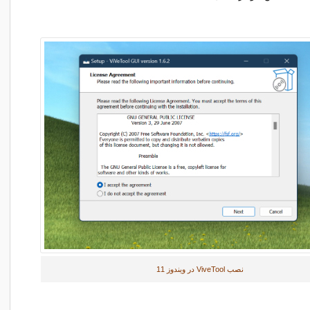
نصب ViveTool در ویندوز 11