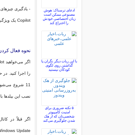
- یادگیری چیزهای 
ادعای ترسناک: هوش
مصنوعی ممکن است
زبان اختصاصی خودش
Copilot یک ویژگی اختیاری است و می توانید آن را در تنظیمات ویندوز غیرفعال کنید.
را اختراع کند
نحوه فعال کردن WINDOWS COPILOT در ویندو
با این ربات دیگر نگران پا
گذاشتن روی لگوی
کودکان نیستید
11 شروع می‌شو
نصب این بیلدها با
۵ نکته ضروری برای
امنیت کامپیوتر
شخصی‌تان که از هک
شدن جلوگیری می‌کند