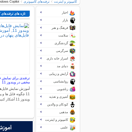
کامپیوتر و اینترنت
ترفندهای کامپیوتری
Windows Copilot: یک ویژگی جدید در ویندوز 11 که کار شما را آ
اخبار
تازه های ترفندهای 
بازار
فرهنگ و هنر
سلامت
گردشگری
سرگرمی
اسرار خانه داری
دنیای مد
آرایش و زیبایی
ترفندی برای نمایش ف
روانشناسی
مخفی در ویندوز 11
آموزش نمایش فایل‌ها
زناشویی
11 چگونه فایل ها و
آشپزی و تغذیه
ویندوز 11 آشکار کنیم؟…
کودکان و والدین
مذهبی
کامپیوتر و اینترنت
علمی