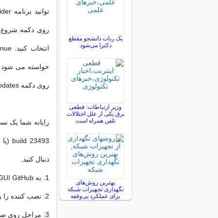
یک ربات دانشجو مقطع
دکترا می‌شود
روی دکمه Check for Updates کلیک کنید.
وزیر ارتباطات: قطعی
برق یکی از علل اختلالات
تلفن همراه است
23493
دنبال کنید.
1. به ViveTool GUI GitHub بروید و آخرین نسخه را دانلود کنید.
بهترین روش‌های
نگهداری تجهیزات شبکه
2. نصب کننده را راه اندازی کنید.
برای عملکرد بی‌وقفه
3. مراحل روی صفحه نمایش خود را دنبال کنید.