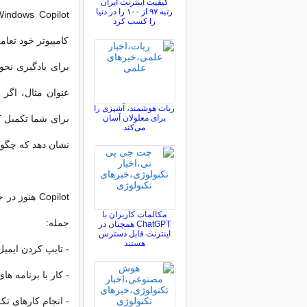
کیفیت اینترنت ایران
رتبه ۹۷ از ۱۰۰ را در دنیا
را کسب کرد
کامپیوتر خود تعا
برای یادگیری نحو
ربات هوشمند، آشپزی را
برای معلولان آسان
می‌کند
نشان دهد که چگونه
Copilot هن
مکالمات کاربران با
جمله:
ChatGPT همچنان در
اینترنت قابل دسترس
هستند
- تایپ کردن ایمیل 
- کار با برنامه ها
- انجام کارهای تک