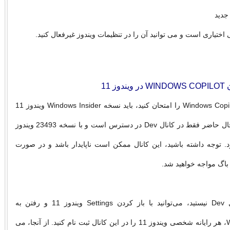
جدید
ز 11
اگر می‌خواهید Windows Copilot را امتحان کنید، باید نسخه Windows Insider ویندوز 11
را اجرا کنید. در حال حاضر فقط در کانال Dev در دسترس است و با نسخه 23493 ویندوز
د. توجه داشته باشید، این کانال ممکن است ناپایدار باشد و در صورت
 باگ مواجه خواهید شد.
اگر قبلاً در کانال Dev نیستید، می‌توانید با باز کردن Settings ویندوز 11 و رفتن به
Windows Update، هر رایانه شخصی ویندوز 11 را در این کانال ثبت نام کنید. از آنجا، می