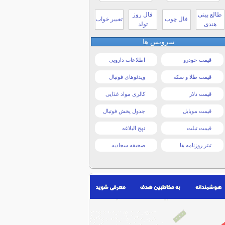
طالع بینی
فال روز
فال چوب
تعبیر خواب
هندی
تولد
سرویس ها
قیمت خودرو
اطلاعات دارویی
قیمت طلا و سکه
ویدئوهای فوتبال
قیمت دلار
کالری مواد غذایی
قیمت موبایل
جدول پخش فوتبال
قیمت تبلت
نهج البلاغه
تیتر روزنامه ها
صحیفه سجادیه