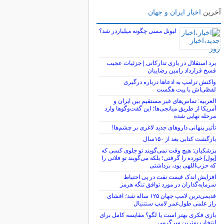
آخرین
اخبار ایران و جهان
لیونل مسی چگونه میلیاردر شد؟
برد استقلال در بازی تدارکاتی | جزئیات عجیب
فسخ قرارداد رامین رضاییان
واکنش ترامپ به ادعاها درباره درگیری
لفظی‌اش با پیت هگست
العربیه: تماس‌های غیر مستقیم بین ایران و
آمریکا از طریق میانجی‌ها؛ این گفت‌و‌گو‌ها وارد
مرحله نهایی شده
تأثیر پنهانی داروهای جدید لاغری بر چشم‌ها!
بازگشت کتابی بعد از ۱۵۰سال
پزشکیان: هیچ وقت نمی‌گویند تو جلوی کسی که
[پول] خورده را گرفتی؛ بلکه می‌گویند تو فلانی را
که حزب‌اللهی بود، برداشتی
افزایش اندک قیمت نفت در پی احتیاط
سرمایه‌گذاران در مورد توافق تنگه هرمز
قدیمی‌ترین لامپ جهان ۱۲۵ ساله شد؛ افشای
راز علمی طول‌عمر لامپ سنتنیال
بازی فکری بهتر است یا لگو؟ مقایسه کامل برای
انتخاب بهترین سرگرمی