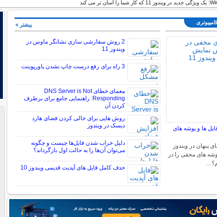
سان تر می کند
کامپیوتری
بیشتر »
2 روش سفارشی سازی نشانگر ماوس در
ویندوز 11
3 راه برای رفع درست چاپ نشدن پاورپوینت
معمای خطای DNS Server is Not
Responding: راهنمایی جامع برای برطرف
کردن آن
روش هایی برای خالی کردن فضای هارد
دیسک در ویندوز
ایل ها و پوشه های
دلیل خراب شدن فایل‌ها چیست و چگونه
ی پنهان در ویندوز
می‌توان آن‌ها را به حالت اول بازگرداند؟
 پوشه های مخفی را در
حذف کامل فایل های آپدیت قدیمی ویندوز 10