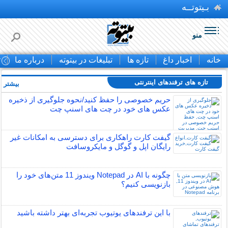
بـیتوتــه
منو
خانه
اخبار داغ
تازه ها
تبلیغات در بیتوته
درباره ما
ت
تازه های ترفندهای اینترنتی
بیشتر »
حریم خصوصی را حفظ کنید/نحوه جلوگیری از ذخیره
عکس های خود در چت های اسنپ چت
گیفت کارت راهکاری برای دسترسی به امکانات غیر
رایگان اپل و گوگل و مایکروسافت
چگونه با AI در Notepad ویندوز 11 متن‌های خود را
بازنویسی کنیم؟
با این ترفندهای یوتیوب تجربه‌ای بهتر داشته باشید