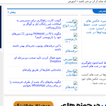
که شاید از آن بی‌خبر باشید + آموزش
ینترنتی
بیشتر »
گیفت کارت راهکاری برای دسترسی به
امکانات غیر رایگان اپل و گوگل و
مایکروسافت
چگونه با AI در Notepad ویندوز 11 متن‌های
خود را بازنویسی کنیم؟
با این ترفندهای یوتیوب تجربه‌ای بهتر داشته
باشید
نحوه فعال کردن تأیید صحت دو مرحله ای
Dropbox
کنید/نحوه جلوگیری
ود در چت های اسنپ
جابه‌جایی فایل‌ها از طریق وای‌فای
ها در چت های اسنپ
دیریت عکس های خود
چگونه پیام‌های پاک شده از طرف فرستنده را
نپ چت شما…
در پیام رسان WhatsApp بخوانیم