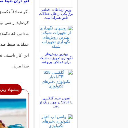
لغو کردن ضبط صد
وزیر ارتباطات: قطعی
اگر تصادفاً دکمه
برق یکی از علل اختلالات
تلفن همراه است
کرده‌اید راضی نی
مادامی که دکمه‌ی
عملیات ضبط صدا ل
بهترین روش‌های
این کار بایستی ن
نگهداری تجهیزات شبکه
برای عملکرد بی‌وقفه
صدا ببرید.
پیشنهاد ویژه
تصویر جدید گلکسی
S25 FE در چهار رنگ لو
رفت