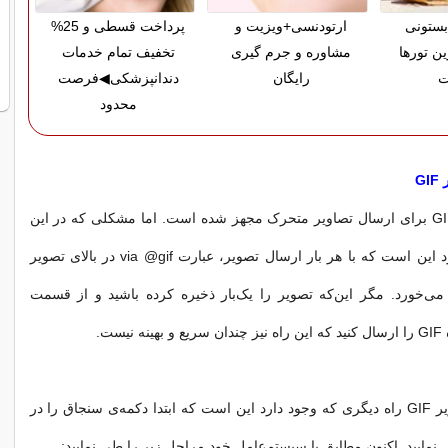
بستونی
ارتودنسی+ویزیت و
پرداخت قسطی و 25%
ین تورها
مشاوره و جرم گیری
تخفیف تمام خدمات
ت
رایگان
دندانپزشکی◀فرصت
محدود
G
تلگرام به ربات GIF برای ارسال تصاویر متحرک مجهز شده است. اما مشکلی که در این
خصوص وجود دارد این است که با هر بار ارسال تصویر، عبارت via @gif در بالای تصویر
ی‌خورد. مگر این‌که تصویر را یک‌بار ذخیره کرده باشید و از قسمت
یست.
برای ارسال تصاویر GIF راه دیگری که وجود دارد این است که ابتدا دکمه‌ی سنجاق را در
مایید. اکنون مطابق با سیستم‌عامل خود مراحل زیر را طی نمایید: