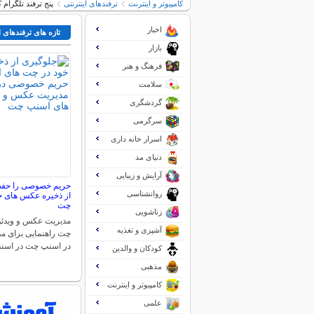
کامپیوتر و اینترنت
ترفندهای اینترنتی
پنج ترفند تلگرام 
اخبار
تازه های ترفندهای ا
بازار
فرهنگ و هنر
سلامت
گردشگری
سرگرمی
اسرار خانه داری
دنیای مد
آرایش و زیبایی
حریم خصوصی را حفظ 
روانشناسی
از ذخیره عکس های خ
چت
زناشویی
مدیریت عکس و ویدئو
آشپزی و تغذیه
چت راهنمایی برای م
در اسنپ چت در اس
کودکان و والدین
مذهبی
کامپیوتر و اینترنت
علمی