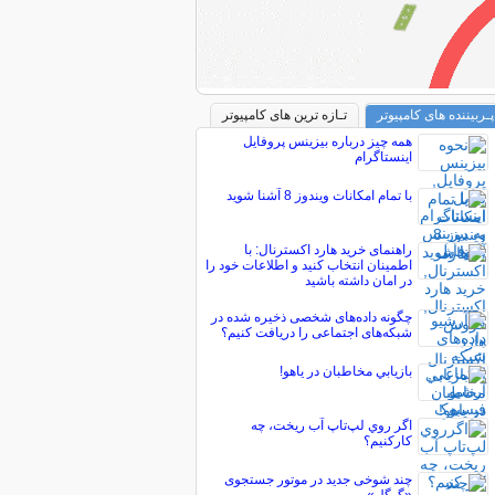
پـربیننده های کامپیوتر
تـازه ترین های کامپیوتر
همه چیز درباره بیزینس پروفایل
اینستاگرام
با تمام امکانات ویندوز 8 آشنا شوید
راهنمای خرید هارد اکسترنال: با
اطمینان انتخاب کنید و اطلاعات خود را
در امان داشته باشید
چگونه داده‌های شخصی ذخیره شده در
شبکه‌های اجتماعی را دریافت کنیم؟
بازيابي مخاطبان در ياهو!
اگر روي لپ‌تاپ آب ريخت، چه
کارکنيم؟
چند شوخی جدید در موتور جستجوی