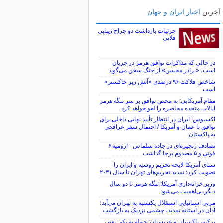
آخرین
اخبار ایران و جهان
جزئیات بازداشت دو جراح زیبایی
قلابی
در حالی که مذاکرات توافق هرمز در جریان
است، «برادر محسن» از جنگ سخن می‌گوید
شاخص فلاکت ۹۶ درصدی «آتش زیر خاکستر»
است
مقام آمریکایی: به محض توافق بر سر تنگه هرمز
ایالات متحده محاصره را لغو خواهد کرد
اکسیوس: ایران در انتظار تأیید نهایی داخلی برای
توافق با عمان و آمریکا / احتمال سفر عراقچی
به پاکستان
تصادف زنجیره‌ای در جاده سلماس - ارومیه ۶
فوتی و ۵ مصدوم برجا گذاشت
سنای آمریکا لایحه تحریم روسیه و ایران را
تصویب کرد؛ تمدید تحریم‌های تهران تا سال ۲۰۳۱
وزیر خزانه‌داری آمریکا: تنگه هرمز تا دو سال
دیگر بی‌اهمیت می‌شود
مربی اسپانیایی استقلال یکشنبه به تهران می‌آید؛
آدان در آستانه تمدید، چشمی نزدیک به بازگشت
ترکیه، پاکستان و عربستان: حمله به یکی یعنی