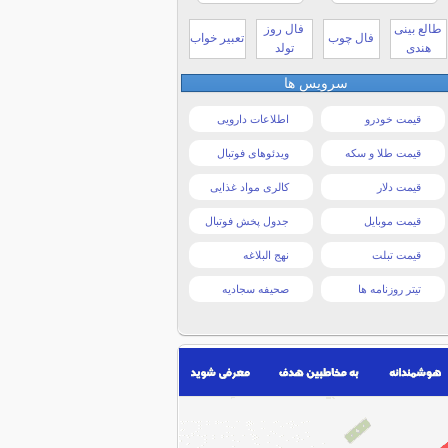
طالع بینی
فال روز
فال چوب
تعبیر خواب
هندی
تولد
سرویس ها
قیمت خودرو
اطلاعات دارویی
قیمت طلا و سکه
ویدئوهای فوتبال
قیمت دلار
کالری مواد غذایی
قیمت موبایل
جدول پخش فوتبال
قیمت تبلت
نهج البلاغه
تیتر روزنامه ها
صحیفه سجادیه