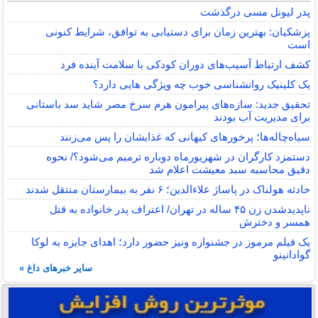
پدر لیونل مسی درگذشت
پزشکیان: بهترین زمان برای دستیابی به توافق، شرایط کنونی
است
کشف ارتباط آسیب‌های دوران کودکی با سلامت آینده فرد
یک کلینیک روانشناسی خوب چه ویژگی هایی دارد؟
تحقیق جدید: سازه‌های پیرامون هرم سرخ مصر شاید سد باستانی
برای مدیریت آب بودند
سیاه‌چاله‌ها؛ پرخورهای کیهانی که غذایشان را پس می‌زنند
دستمزد کارگران در شهریورماه دوباره ترمیم می‌شود؟/ نحوه
دقیق محاسبه سبد معیشت اعلام شد
حادثه هولناک در پاساژ علاءالدین؛ ۶ نفر به بیمارستان منتقل شدند
ناپدیدشدن زن ۴۵ ساله در تهران/ اعتراف پدر خانواده به قتل
همسر و دخترش
یک فیلم مرموز در جشنواره ونیز حضور دارد؛ اهدای جایزه به لوکا
گوادانینو
سایر خبرهای داغ »