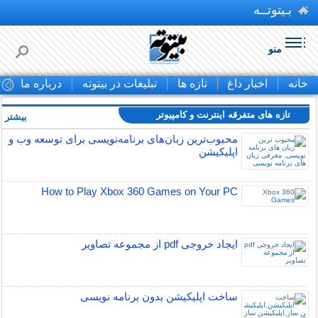
بـیتوتــه
منو
خانه
اخبار داغ
تازه ها
تبلیغات در بیتوته
درباره ما
ت
تازه های متفرقه اينترنت و كامپيوتر
بیشتر »
محبوب‌ترین زبان‌های برنامه‌نویسی برای توسعه وب و
اپلیکیشن
How to Play Xbox 360 Games on Your PC
ایجاد خروجی pdf از مجموعه تصاویر
ساخت اپلیکیشن بدون برنامه نویسی