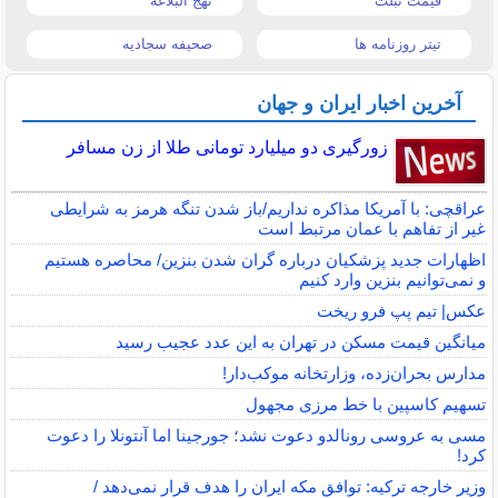
قیمت تبلت
نهج البلاغه
تیتر روزنامه ها
صحیفه سجادیه
آخرین اخبار ایران و جهان
زورگیری دو میلیارد تومانی طلا از زن مسافر
عراقچی: با آمریکا مذاکره نداریم/باز شدن تنگه هرمز به شرایطی
غیر از تفاهم با عمان مرتبط است
اظهارات جدید پزشکیان درباره گران شدن بنزین/ محاصره هستیم
و نمی‌توانیم بنزین وارد کنیم
عکس| تیم پپ فرو ریخت
میانگین قیمت مسکن در تهران به این عدد عجیب رسید
مدارس بحران‌زده، وزارتخانه موکب‌دار!
تسهیم کاسپین با خط مرزی مجهول
مسی به عروسی رونالدو دعوت نشد؛ جورجینا اما آنتونلا را دعوت
کرد!
وزیر خارجه ترکیه: توافق مکه ایران را هدف قرار نمی‌دهد /