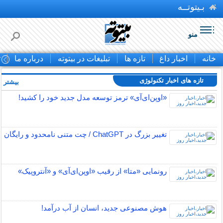
بـیتوتــه
منو
خانه
اخبار داغ
تازه ها
تبلیغات در بیتوته
درباره ما
ت
تازه های اخبار تکنولوژی
بیشتر »
«اوپن‌ای‌آی» ترمز توسعه مدل جدید خود را کشید!
تغییر بزرگ در ChatGPT / چت متنی نامحدود و رایگان
رونمایی «متا» از رقیب «اوپن‌ای‌آی» و «آنتروپیک»
هوش مصنوعی جدید، انسان از آب درآمد!