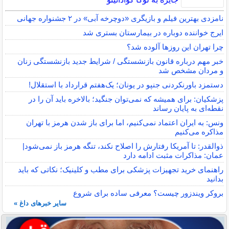
نامزدی بهترین فیلم و بازیگری «دوچرخه آبی» در ۲ جشنواره جهانی
ایرج خواننده دوباره در بیمارستان بستری شد
چرا تهران این روزها آلوده شد؟
خبر مهم درباره قانون بازنشستگی / شرایط جدید بازنشستگی زنان
و مردان مشخص شد
دستمزد باورنکردنی جنپو در یونان؛ یک‌هفتم قرارداد با استقلال!
پزشکیان: برای همیشه که نمی‌توان جنگید؛ بالاخره باید آن را در
نقطه‌ای به پایان رساند
ونس: به ایران اعتماد نمی‌کنیم، اما برای باز شدن هرمز با تهران
مذاکره می‌کنیم
ذوالقدر: تا آمریکا رفتارش را اصلاح نکند، تنگه هرمز باز نمی‌شود|
عمان: مذاکرات مثبت ادامه دارد
راهنمای خرید تجهیزات پزشکی برای مطب و کلینیک؛ نکاتی که باید
بدانید
بروکر ویندزور چیست؟ معرفی ساده برای شروع
سایر خبرهای داغ »