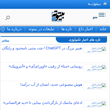
بـیتوتــه
منو
خانه
اخبار داغ
تازه ها
تبلیغات در بیتوته
درباره ما
ت
تازه های اخبار تکنولوژی
بیشتر »
تغییر بزرگ در ChatGPT / چت متنی نامحدود و رایگان
رونمایی «متا» از رقیب «اوپن‌ای‌آی» و «آنتروپیک»
هوش مصنوعی جدید، انسان از آب درآمد!
ادعای ماسک از بازگرداندن بینایی تا «دید فراانسانی»