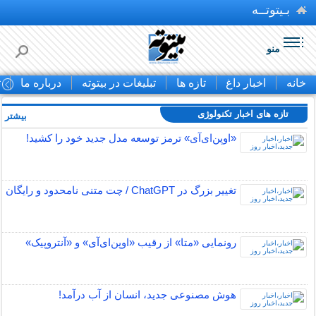
بـیتوتــه
منو
خانه
اخبار داغ
تازه ها
تبلیغات در بیتوته
درباره ما
ت
تازه های اخبار تکنولوژی
بیشتر »
«اوپن‌ای‌آی» ترمز توسعه مدل جدید خود را کشید!
تغییر بزرگ در ChatGPT / چت متنی نامحدود و رایگان
رونمایی «متا» از رقیب «اوپن‌ای‌آی» و «آنتروپیک»
هوش مصنوعی جدید، انسان از آب درآمد!