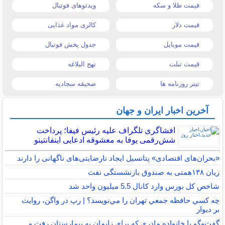
قیمت طلا و سکه
ویدئوهای فوتبال
قیمت دلار
کالری مواد غذایی
قیمت موبایل
جدول پخش فوتبال
قیمت تبلت
نهج البلاغه
تیتر روزنامه ها
صحیفه سجادیه
آخرین اخبار ایران و جهان
افشاگری تلگراف علیه رئیس فیفا؛ پرداخت
شش‌رقمی یوفا به معشوقه ادعایی اینفانتینو
«بحران‌های اقتصادی» پتانسیل ایجاد نارضایتی‌های ناگهانی را دارند
زیان ۱۳۸همتی به صندوق بازنشستگی نفت
شاخص کل بورس وارد کانال 5.5 میلیون واحد شد
چه كسي حافظه جمعي تهران را مي‌نويسد؟ | رپ در واگن، روايت
بر ديوار
گفت‌وگو با خانواده مادری که برای زایمان به بیمارستان رفت و