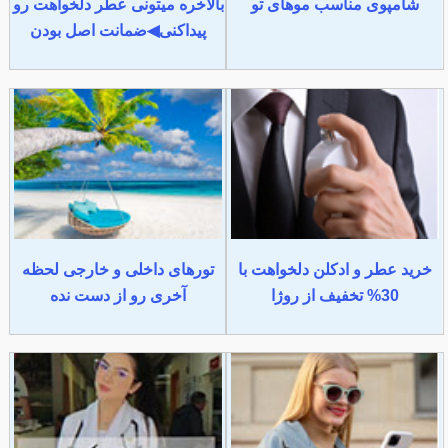
شامپوی مناسب موهای تو
بالاخره میتونی عطر دلخواهت رو
پیداکنی◀ضمانت اصل بودن
خرید عطر و ادکلن دلخواهت با
تورهای داخلی و خارجی لحظه
30% تخفیف از روژا
آخری رو از دست نده