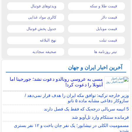
قیمت طلا و سکه
ویدئوهای فوتبال
قیمت دلار
کالری مواد غذایی
قیمت موبایل
جدول پخش فوتبال
قیمت تبلت
نهج البلاغه
تیتر روزنامه ها
صحیفه سجادیه
آخرین اخبار ایران و جهان
مسی به عروسی رونالدو دعوت نشد؛ جورجینا اما
آنتونلا را دعوت کرد!
وزیر خارجه ترکیه: توافق مکه ایران را هدف قرار نمی‌دهد /
سازوکار دفاعی مشابه ماده ۵ ناتو
5 انیمه سریالی درجه‌یک که فقط یک فصل دارند
فرمانده سنتکام وارد تل‌آویو شد
مسمومیت الکلی در نیشابور؛ یک نفر جان باخت و ۱۲ نفر بستری
شدند