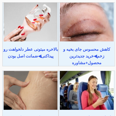
کاهش محسوس جای بخیه و
بالاخره میتونی عطر دلخواهت رو
زخم◀خرید جدیدترین
پیداکنی◀ضمانت اصل بودن
محصول+مشاوره