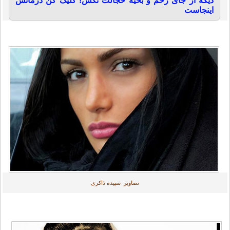
دیگه از جای زخم و بخیه خجالت نکش! کلیک کن درمانش
اینجاست
تصاویر سپیده ذاکری