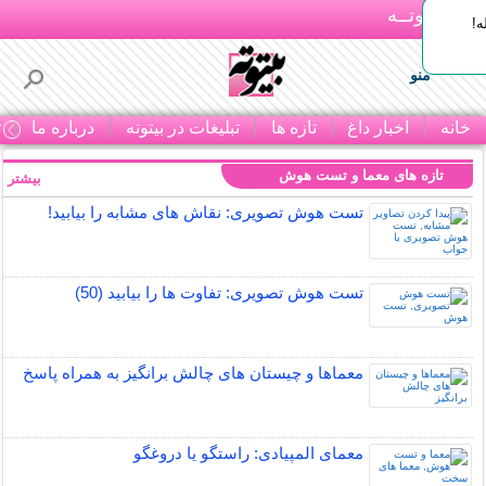
بـیتوتــه
ه!
منو
خانه
اخبار داغ
تازه ها
تبلیغات در بیتوته
درباره ما
ت
تازه های معما و تست هوش
بیشتر »
تست هوش تصویری: نقاش های مشابه را بیابید!
تست هوش تصویری: تفاوت ها را بیابید (50)
معماها و چیستان های چالش برانگیز به همراه پاسخ
معمای المپیادی: راستگو یا دروغگو