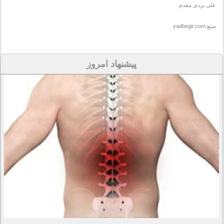
علی یزدی مقدم
منبع:yadbegir.com
پیشنهاد امروز