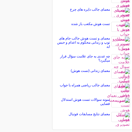
معمای جالب دایره های چرخ
تست هوش مکعب باز شده
معمای و تست هوش جالب جام های
توپ و زندانی محکوم به اعدام و حبس
ابد
چه عددی به جای علامت سؤال قرار
میگیرد؟
معمای زندانی (تست هوش)
معمای جالب ریاضی همراه با جواب
نمونه سوالات تست هوش استدلال
فضایی
معمای نتایج مسابقات فوتبال