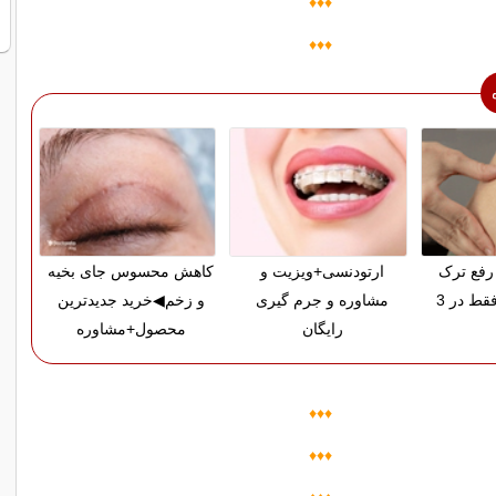
♦♦♦
♦♦♦
رفع ترک
ارتودنسی+ویزیت و
کاهش محسوس جای بخیه
پوستی زایمان فقط در 3
مشاوره و جرم گیری
و زخم◀خرید جدیدترین
رایگان
محصول+مشاوره
♦♦♦
♦♦♦