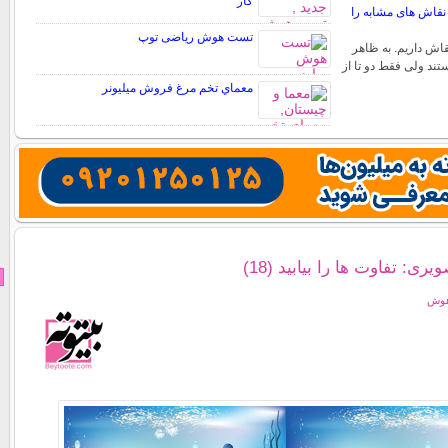
کار
قاش های مشابه را
تست هوش ریاضی توپ
قاش داریم. به ظاهر
تند ولی فقط دو تا از
معماي تخم مرغ فروش ميليونر
: تفاوت ها را بیابید (18)
هوش