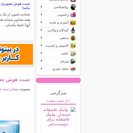
تست هوش تصویری: ن
روانشناسی
بیابید!
تعدادی تصویر از یک ن
زناشویی
همه تصاویر مشابه هس
آشپزی و تغذیه
آنها دقیقا یکسان…
کودکان و والدین
مذهبی
کامپیوتر و اینترنت
علمی
ورزش
مجله خودرو
تست هوش تصویری
معما و تست 
مجموعه:
سرگرمی
( از دست ندهید )