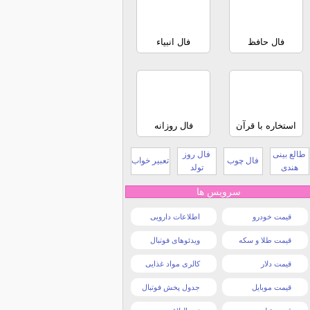
فال حافظ
فال انبیاء
استخاره با قرآن
فال روزانه
طالع بینی
فال روز
فال چوب
تعبیر خواب
هندی
تولد
سرویس ها
قیمت خودرو
اطلاعات دارویی
قیمت طلا و سکه
ویدئوهای فوتبال
قیمت دلار
کالری مواد غذایی
قیمت موبایل
جدول پخش فوتبال