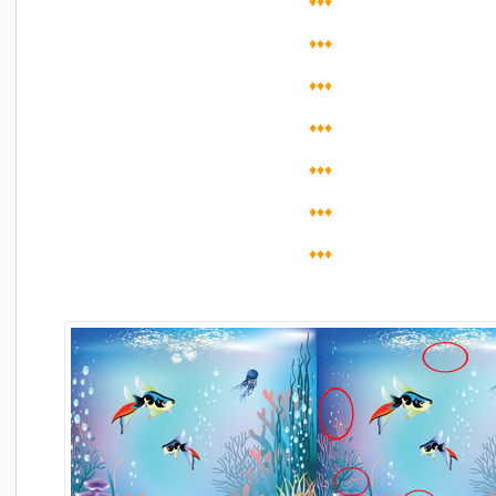
♦♦♦
♦♦♦
♦♦♦
♦♦♦
♦♦♦
♦♦♦
♦♦♦