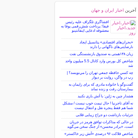
آخرین
اخبار ایران و جهان
افشاگری تلگراف علیه رئیس
فیفا؛ پرداخت شش‌رقمی یوفا به
معشوقه ادعایی اینفانتینو
«بحران‌های اقتصادی» پتانسیل ایجاد
نارضایتی‌های ناگهانی را دارند
زیان ۱۳۸همتی به صندوق بازنشستگی نفت
شاخص کل بورس وارد کانال 5.5 میلیون واحد
شد
چه كسي حافظه جمعي تهران را مي‌نويسد؟ |
رپ در واگن، روايت بر ديوار
گفت‌وگو با خانواده مادری که برای زایمان به
بیمارستان رفت و زنده نماند
هشدار چین به ژاپن: با آتش بازی نکنید
نه آقای تاجرنیا ! حال تیمت خوب نیست / مشکل
شما هم فقط پنجره نقل و انتقال نیست
جزئیات بازداشت دو جراح زیبایی قلابی
در حالی که مذاکرات توافق هرمز در جریان
است، «برادر محسن» از جنگ سخن می‌گوید
شاخص فلاکت ۹۶ درصدی «آتش زیر خاکستر»