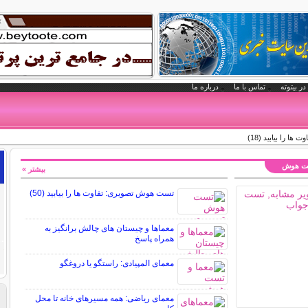
در بیتوته
تماس با ما
درباره ما
 را بیابید (18)
تست هوش
بیشتر »
تست هوش تصویری: تفاوت ها را بیابید (50)
معماها و چیستان های چالش برانگیز به
همراه پاسخ
معمای المپیادی: راستگو یا دروغگو
معمای ریاضی: همه مسیرهای خانه تا محل