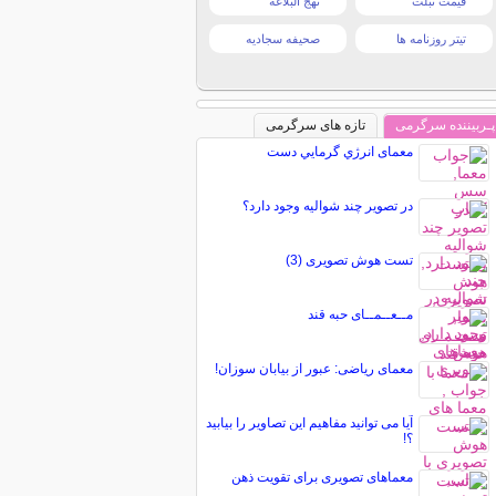
قیمت تبلت
نهج البلاغه
تیتر روزنامه ها
صحیفه سجادیه
پـربیننده سرگرمی
تازه های سرگرمی
معمای انرژي گرمایي دست
در تصویر چند شوالیه وجود دارد؟
تست هوش تصویری (3)
مــعــمــای حبه قند
معمای ریاضی: عبور از بیابان سوزان!
آیا می توانید مفاهیم این تصاویر را بیابید
؟!
معماهای تصویری برای تقویت ذهن