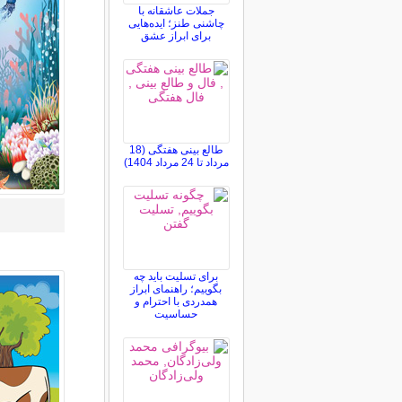
جملات عاشقانه با
چاشنی طنز؛ ایده‌هایی
برای ابراز عشق
طالع بینی هفتگی (18
مرداد تا 24 مرداد 1404)
برای تسلیت باید چه
بگوییم؛ راهنمای ابراز
همدردی با احترام و
حساسیت