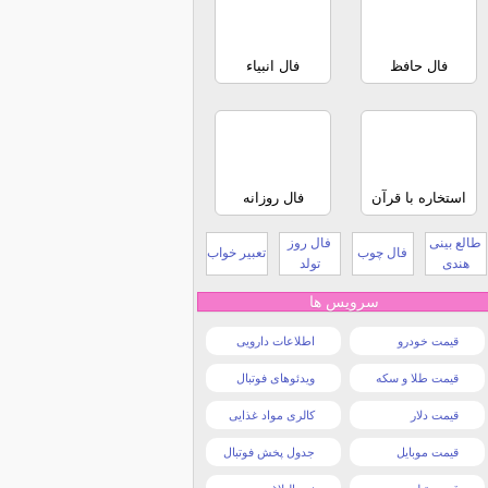
فال حافظ
فال انبیاء
استخاره با قرآن
فال روزانه
طالع بینی
فال روز
فال چوب
تعبیر خواب
هندی
تولد
سرویس ها
قیمت خودرو
اطلاعات دارویی
قیمت طلا و سکه
ویدئوهای فوتبال
قیمت دلار
کالری مواد غذایی
قیمت موبایل
جدول پخش فوتبال