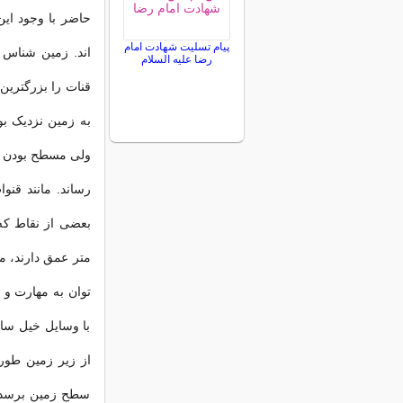
حاضر با وجود این
پیام تسلیت شهادت امام
اند. زمین شناس آ
رضا علیه السلام
قنات را بزرگترین
به زمین نزدیک بو
ولی مسطح بودن ز
رساند. مانند قنو
بعضی از نقاط که
متر عمق دارند، ما
توان به مهارت و ا
با وسایل خیل ساد
از زیر زمین طور
سطح زمین برسد و