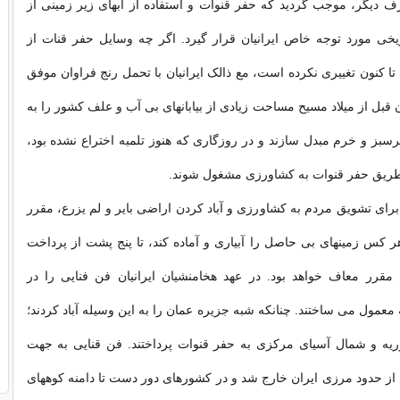
ف دیگر، موجب گردید که حفر قنوات و استفاده از آبهای زیر زمینی از
ریخی مورد توجه خاص ایرانیان قرار گیرد. اگر چه وسایل حفر قنات از
ا کنون تغییری نکرده است، مع ذالک ایرانیان با تحمل رنج فراوان موفق
 قبل از میلاد مسیح مساحت زیادی از بیابانهای بی آب و علف کشور را به
سبز و خرم مبدل سازند و در روزگاری که هنوز تلمبه اختراع نشده بود،
طریق حفر قنوات به کشاورزی مشغول شوند.
ای تشویق مردم به کشاورزی و آباد کردن اراضی بایر و لم یزرع، مقرر
هر کس زمینهای بی حاصل را آبیاری و آماده کند، تا پنج پشت از پرداخت
مقرر معاف خواهد بود. در عهد هخامنشیان ایرانیان فن فنایی را در
عمول می ساختند. چنانکه شبه جزیره عمان را به این وسیله آباد کردند؛
وریه و شمال آسیای مرکزی به حفر قنوات پرداختند. فن قنایی به جهت
ز حدود مرزی ایران خارج شد و در کشورهای دور دست تا دامنه کوههای