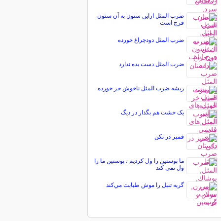
ضرب المثل ازاین ستون به آن ستون
فرج است
ضرب المثل دودچراغ خورده
ضرب المثل دست بده ندارد
ریشه ضرب المثل ناخوش خر خورده
یک خشت هم بگذار در دیگ
قمپز در نکن
ما پوستین را ول كردیم ، پوستین ما را
ول نمی كند
گربه تنبل را موش طبابت مي‌كند