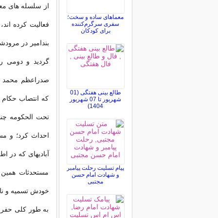
از سلسله های معر
معماهای ساده و سخت؛
سفری سرگرم‌کننده
فعالیت کرده اند، 
برای کودکان
بندامیر در مرودش
گردید و دومی را
صدراعظم محمد شا
طالع بینی هفتگی (01
که انتصاب حکام ا
شهریور تا 07 شهریور
1404)
تحت الحکومه چند
احداث کرد؛ و مس
آبادیهای که در ا
پیام تسلیت رحلت پیامبر
مستحدثات همین 
و شهادت امام حسن
مجتبی
خودش تسمیه و نا
به طور کلی حفر ق