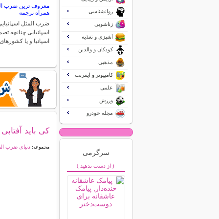
معروف ترین ضرب المث
روانشناسی
همراه ترجمه
ضرب المثل اسپانیایی
زناشویی
اسپانیایی چنانچه تص
آشپزی و تغذیه
اسپانیا و یا کشورها
کودکان و والدین
مذهبی
کامپیوتر و اینترنت
علمی
ورزش
مجله خودرو
کی باید آفتابی
دنیای ضرب ال
مجموعه:
سرگرمی
( از دست ندهید )