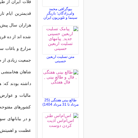
فلات ایران از طر
بیوگرافی محمد
قدیمترین ایام تا
ولی‌زادگان؛ بازیگر
سینما و تلویزیون ایران
هزاران سال پیش ت
شده اند از ده قرن
مزارع و باغات سر
متن تسلیت اربعین
جمعیت زیادی از 
حسینی
شاهان هخامنشی بر
داشته بودند که: 
مالیات و عوارض 
طالع بینی هفتگی (25
مرداد تا 31 مرداد 1404)
کشورهای مفتوحه م
و در بیابانهای س
عظمت و اهمیتش ا