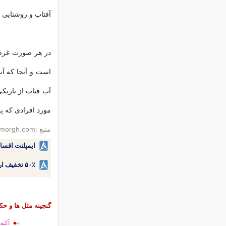
آفتاب و روشنایی ق
در هر صورت غرض ا
است و آنجا که آ
آب قنات از تاریک
مورد افرادی که پس
منبع :seemorgh.com
ایمپلنت اقسا
۵۰٪ تخفیف ارتودنسی دندان اقساطی بدون نیاز به چک یا سفته!
گنجینه مثل ها و حک
آکنه