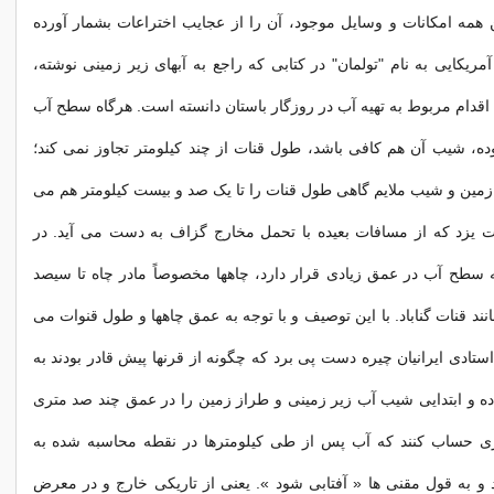
 همه امکانات و وسایل موجود، آن را از عجایب اختراعات بشمار آورده
مریکایی به نام "تولمان" در کتابی که راجع به آبهای زیر زمینی نوشته،
 اقدام مربوط به تهیه آب در روزگار باستان دانسته است. هرگاه سطح آب
ده، شیب آن هم کافی باشد، طول قنات از چند کیلومتر تجاوز نمی کند؛
مین و شیب ملایم گاهی طول قنات را تا یک صد و بیست کیلومتر هم می
ات یزد که از مسافات بعیده با تحمل مخارج گزاف به دست می آید. در
 سطح آب در عمق زیادی قرار دارد، چاهها مخصوصاً مادر چاه تا سیصد
نند قنات گناباد. با این توصیف و با توجه به عمق چاهها و طول قنوات می
ستادی ایرانیان چیره دست پی برد که چگونه از قرنها پیش قادر بودند به
ه و ابتدایی شیب آب زیر زمینی و طراز زمین را در عمق چند صد متری
ی حساب کنند که آب پس از طی کیلومترها در نقطه محاسبه شده به
 به قول مقنی ها « آفتابی شود ». یعنی از تاریکی خارج و در معرض