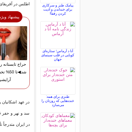
اطلس در آفریقای 
پیامک طنز و سرکاری
برای خنداندن و اذیت
کردن رفقا!
پیشنهاد ویژه
آنا د آرماس؛ ستاره‌ای
کوبایی در قلب سینمای
جهان
حراج تابستانه 
شد◀تا 50
آرایشی
طنزی برای همه:
خنده‌هایی که روزتان را
در عهد اشکانیان 
می‌سازد
سد و نهر و حفر 
در ایران متدرجاً ت