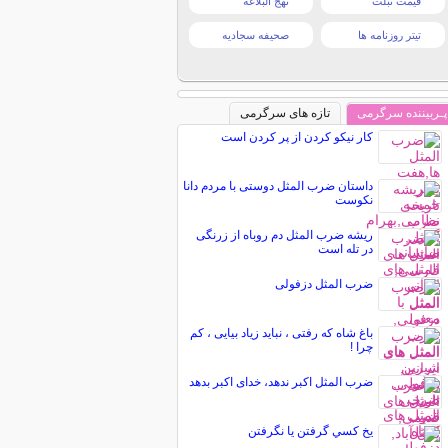
قیمت تبلت
نهج البلاغه
تیتر روزنامه ها
صحیفه سجادیه
پـربیننده سرگرمی
تازه های سرگرمی
کار نیکو کردن از پر کردن است
داستان ضرب المثل دوستی با مردم دانا
نكوست
ریشه ضرب المثل دم روباه از زرنگی
در تله است
ضرب المثل دزفولی
باغ شاه که رفتی ، نباید زیاد بیایی ، کم
چرا !
ضرب المثل اكبر ندهد، خدای اكبر بدهد
يخ كسي گرفتن يا نگرفتن