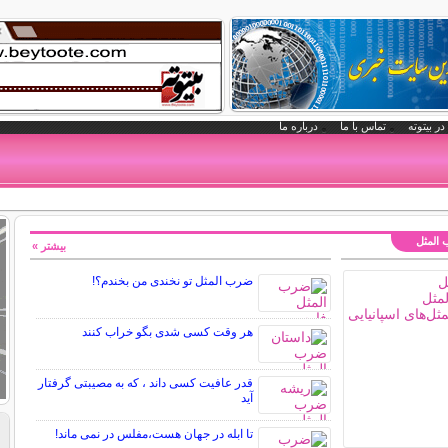
در بیتوته
تماس با ما
درباره ما
 المثل
بیشتر »
ضرب المثل تو نخندی من بخندم؟!
هر وقت کسی شدی بگو خراب کنند
قدر عافیت کسی داند ، که به مصیبتی گرفتار
آید
تا ابله در جهان هست،مفلس در نمی ماند!