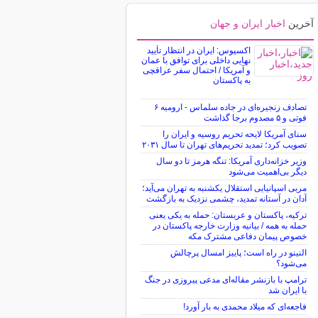
آخرین
اخبار ایران و جهان
اکسیوس: ایران در انتظار تأیید
نهایی داخلی برای توافق با عمان
و آمریکا / احتمال سفر عراقچی
به پاکستان
تصادف زنجیره‌ای در جاده سلماس - ارومیه ۶
فوتی و ۵ مصدوم برجا گذاشت
سنای آمریکا لایحه تحریم روسیه و ایران را
تصویب کرد؛ تمدید تحریم‌های تهران تا سال ۲۰۳۱
وزیر خزانه‌داری آمریکا: تنگه هرمز تا دو سال
دیگر بی‌اهمیت می‌شود
مربی اسپانیایی استقلال یکشنبه به تهران می‌آید؛
آدان در آستانه تمدید، چشمی نزدیک به بازگشت
ترکیه، پاکستان و عربستان: حمله به یکی یعنی
حمله به همه / بیانیه وزارت خارجه پاکستان در
خصوص پیمان دفاعی مشترک مکه
النینو در راه است؛ پاییز امسال پرچالش
می‌شود؟
ترامپ با بازنشر مقاله‌ای مدعی پیروزی در جنگ
با ایران شد
فاجعه‌ای که میلاد محمدی به بار آورد!