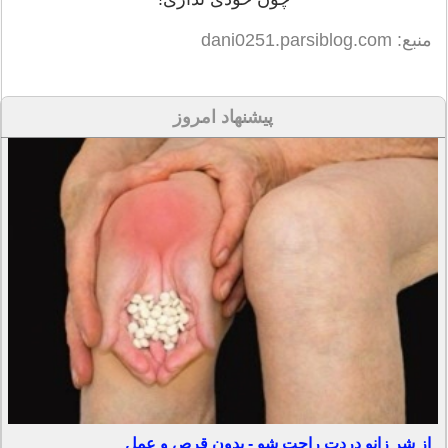
منبع: dani0251.parsiblog.com
پیشنهاد امروز
از شر زانو دردت راحت شو - بدون قرص و عمل