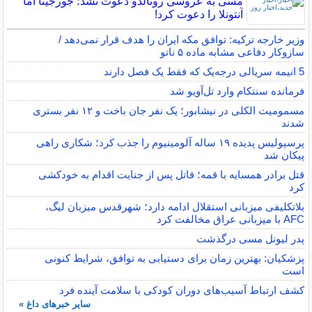
مسی به عروسی رونالدو دعوت نشد؛ جورجینا اما
آنتونلا را دعوت کرد!
وزیر خارجه ترکیه: توافق مکه ایران را هدف قرار نمی‌دهد /
سازوکار دفاعی مشابه ماده ۵ ناتو
5 انیمه سریالی درجه‌یک که فقط یک فصل دارند
فرمانده سنتکام وارد تل‌آویو شد
مسمومیت الکلی در نیشابور؛ یک نفر جان باخت و ۱۲ نفر بستری
شدند
پرسپولیس پدیده ۱۹ ساله آلومینیوم را جذب کرد؛ شکاری راهی
پیکان شد
قتل برادر همسایه با قمه؛ قاتل پس از جنایت اقدام به خودکشی
کرد
بلاتکلیفی میزبانی استقلال ادامه دارد؛ شهرقدس میزبان لیگ،
AFC با میزبانی عراق مخالفت کرد
پدر لیونل مسی درگذشت
پزشکیان: بهترین زمان برای دستیابی به توافق، شرایط کنونی
است
کشف ارتباط آسیب‌های دوران کودکی با سلامت آینده فرد
سایر خبرهای داغ »