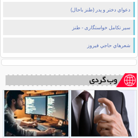
دعواي دختر و پدر (طنز باحال)
سیر تکامل خواستگاری - طنز
شعرهاي حاجي فيروز