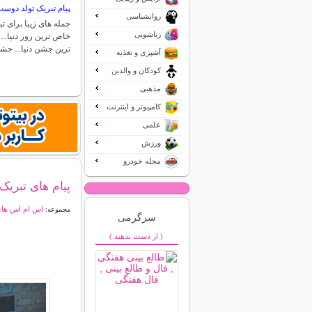
پیام تبریک تولد دوس
روانشناسی
جمله های زیبا برای 
زناشویی
خاص ترین روز دنیا..
ترین جشن دنیا... ج
آشپزی و تغذیه
کودکان و والدین
مذهبی
کامپیوتر و اینترنت
علمی
ورزش
مجله خودرو
پیام های تبریک
اس ام اس ها
مجموعه:
سرگرمی
( از دست ندهید )