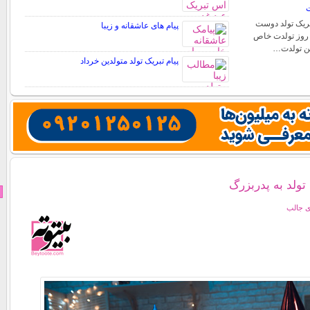
ت
تبریک تولد دوست
پیام های عاشقانه و زیبا
. روز تولدت خاص
شن تولدت…
پیام تبریک تولد متولدین خرداد
 تولد به پدربزرگ
ی جالب