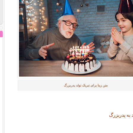
متن زیبا برای تبریک تولد پدربزرگ
د به پدربزرگ