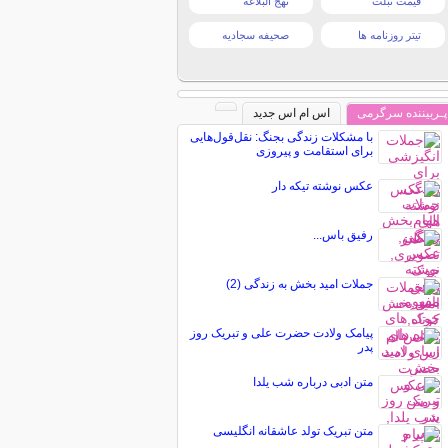
قیمت تبلت
نهج البلاغه
تیتر روزنامه ها
صحیفه سجادیه
پـربیننده سرگرمی
اس ام اس جدید
با مشکلات زندگی بجنگ: نقل‌قول‌هایی
برای استقامت و پیروزی
عکس نوشته تیکه دار
رفیق باس...
جملات امید بخش به زندگی (2)
پیامک ولادت حضرت علی و تبریک روز
پدر
متن ادبی درباره شب یلدا
متن تبریک تولد عاشقانه انگلیسی