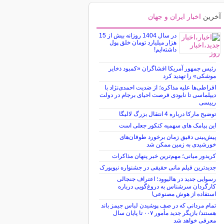
آخرین
اخبار ایران و جهان
در سال 1404 روزانه بیش از 15
هزار میلیارد تومان خلق پول
داشته‌ایم!
رئیس جمهور آمریکا افشاگران «کمبود ذخایر
موشکی» را تهدید کرد
افراطی‌ها علیه مذاکره؛ از ضدیت احمدی‌نژاد با
دیپلماسی تا نابودی فرصت احیای برجام در دولت
رییسی
توضیح مارکا درباره 4 انتقال بزرگ لالیگا
این پیامک های سهمیه کنکور جعلی است
پیش‌بینی دقیق زمان برخورد طوفان‌های
خورشیدی به زمین ممکن شد
کریدور میانی؛ مهم‌ترین خبر پنهان مذاکرات
جدیدترین فیلم مانی حقیقی در جشنواره نیویورک
رسوایی جدید در هالیوود؛ اعتراف جنجالی
کارگردان سرشناس به دروغ‌گویی درباره
استفاده از هوش مصنوعی!
تمام مردانی که در صف پوشیدن لباس جیمز باند
هستند/ بازیگر جدید مأمور ۰۰۷ تا پایان سال
معرفی خواهد شد