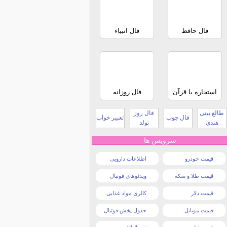
فال حافظ
فال انبیاء
استخاره با قرآن
فال روزانه
طالع بینی
فال روز
فال چوب
تعبیر خواب
هندی
تولد
سرویس ها
قیمت خودرو
اطلاعات دارویی
قیمت طلا و سکه
ویدئوهای فوتبال
قیمت دلار
کالری مواد غذایی
قیمت موبایل
جدول پخش فوتبال