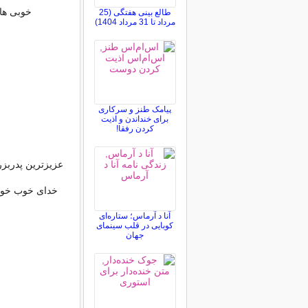
خوبی هات
طالع بینی هفتگی (25
مرداد تا 31 مرداد 1404)
پیامک طنز و سرکاری
برای خنداندن و اذیت
کردن رفقا!
عزیزترین پدربزر
خدای خوب خود 
آنا د آرماس؛ ستاره‌ای
کوبایی در قلب سینمای
جهان