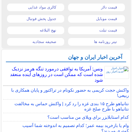
قیمت دلار
کالری مواد غذایی
قیمت موبایل
جدول پخش فوتبال
قیمت تبلت
نهج البلاغه
تیتر روزنامه ها
صحیفه سجادیه
آخرین اخبار ایران و جهان
ونس: آمریکا به توافقی درمورد تنگه هرمز نزدیک
شده است که ممکن است در روزهای آینده منعقد
شود
واکنش حجت کریمی به حضور نکونام در تراکتور و پایان همکاری با
ربیعی!
نتانیاهو طرح ۱۵ بندی غزه را رد کرد | واکنش حماس به مخالفت
نتانیاهو با طرح صلح غزه
کدام استابلایزر برای ویلای من مناسب است؟
وام یا بازخرید بیمه عمر؛ کدام تصمیم به اندوخته شما آسیب
کمتری می‌زند؟